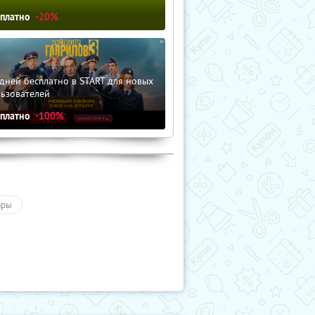
сплатно
-20%
дней бесплатно в START для новых
льзователей
сплатно
-100%
ары