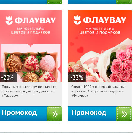
-20
%
-33
%
Торты, пирожные и другие сладости,
Скидка 1000р. на первый заказ на
15:29:22
Получили:
6
15:29:22
Получили:
18
а также товары для праздника на
маркетплейсе цветов и подарков
Россия
Россия
«Флаувау»
«Флаувау»
Промокод
Промокод