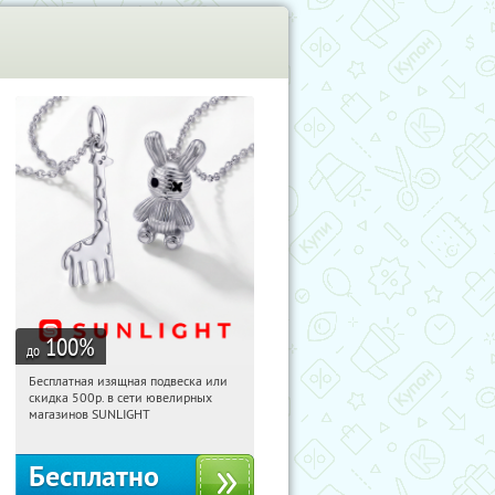
100
%
до
Бесплатная изящная подвеска или
15:29:22
Получили:
74
скидка 500р. в сети ювелирных
Россия
магазинов SUNLIGHT
Бесплатно