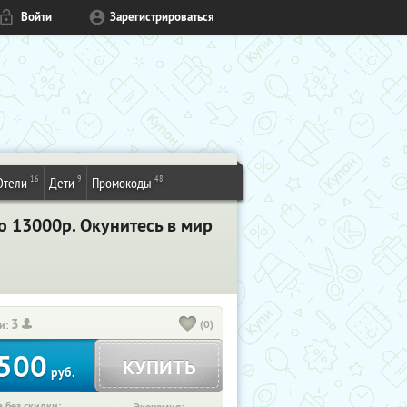
Войти
Зарегистрироваться
16
9
48
Отели
Дети
Промокоды
о 13000р. Окунитесь в мир
3
(0)
и:
500
КУПИТЬ
руб.
 без скидки: