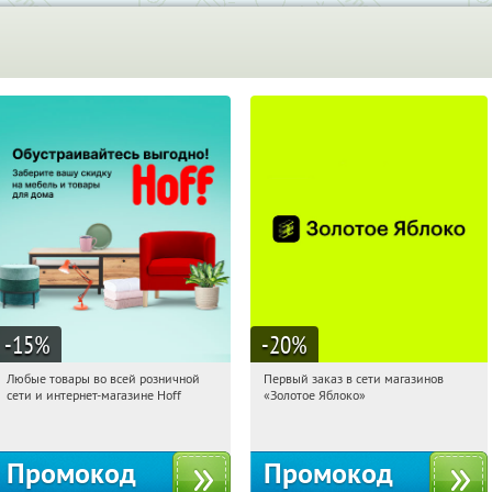
-15
%
-20
%
Любые товары во всей розничной
Первый заказ в сети магазинов
15:29:22
Получили:
83
15:29:22
Получи первым!
сети и интернет-магазине Hoff
«Золотое Яблоко»
Москва, 1-й Волоколамский проезд,
Россия
10с1
Промокод
Промокод