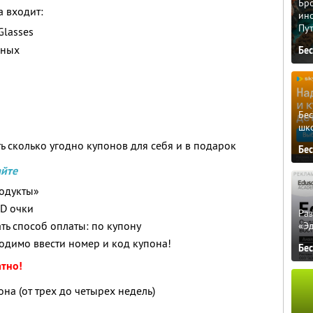
Бро
 входит:
ино
Пу
Glasses
нных
Бе
Бе
шк
ь сколько угодно купонов для себя и в подарок
Бе
айте
одукты»
3D очки
Ра
ть способ оплаты: по купону
«Э
одимо ввести номер и код купона!
Бе
атно!
она (от трех до четырех недель)