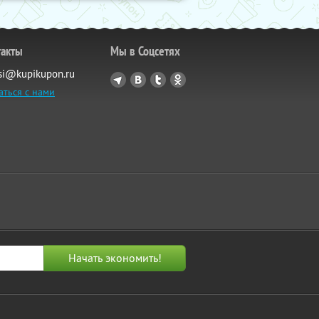
такты
Мы в Соцсетях
si@kupikupon.ru
аться с нами