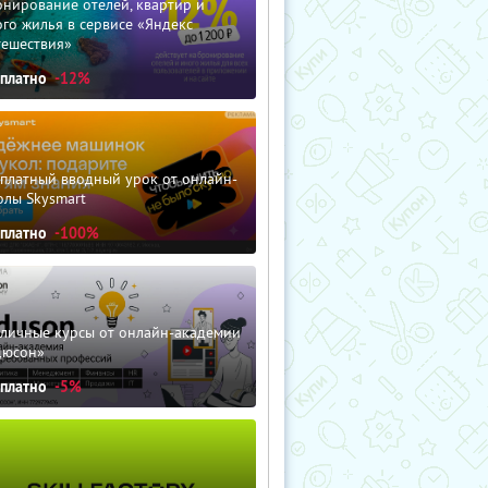
нирование отелей, квартир и
го жилья в сервисе «Яндекс
тешествия»
сплатно
-12%
сплатный вводный урок от онлайн-
олы Skysmart
сплатно
-100%
зличные курсы от онлайн-академии
дюсон»
сплатно
-5%