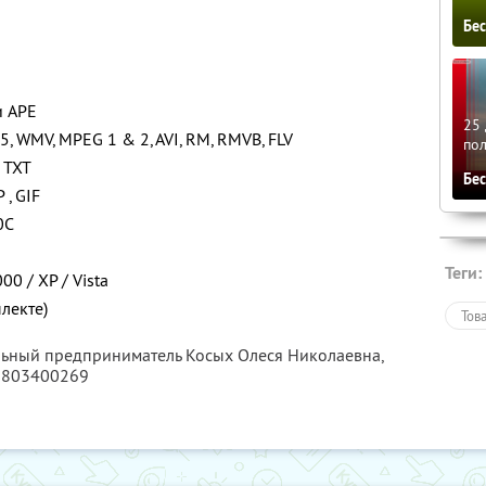
Бе
и APE
25 
 5, WMV, MPEG 1 & 2, AVI, RM, RMVB, FLV
по
 TXT
Бе
, GIF
0С
Теги:
0 / XP / Vista
плекте)
Тов
льный предприниматель Косых Олеся Николаевна,
6803400269