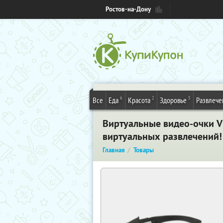
Ростов-на-Дону
6
2
5
Все
Еда
Красота
Здоровье
Развлече
Виртуальные видео-очки Vi
виртуальных развлечений!
Главная
Товары