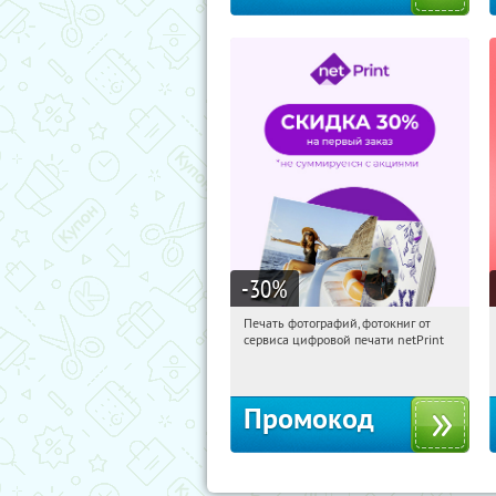
-30
%
Печать фотографий, фотокниг от
15:29:22
Получили:
4
сервиса цифровой печати netPrint
Россия
Промокод