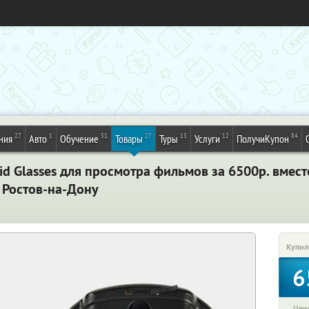
27
1
31
27
13
12
84
ния
Авто
Обучение
Товары
Туры
Услуги
ПолучиКупон
d Glasses для просмотра фильмов за 6500р. вмест
 Ростов-на-Дону
Купил
6
Цена