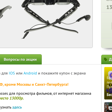
1
Вопросы по акции
Д
а для
IOS
или
Android
и покажите купон с экрана
Бро
пол
РФ, кроме Москвы и Санкт-Петербурга!
Пу
asses для просмотра фильмов, от интернет магазина
Бе
место 13000р.
 узнать
здесь