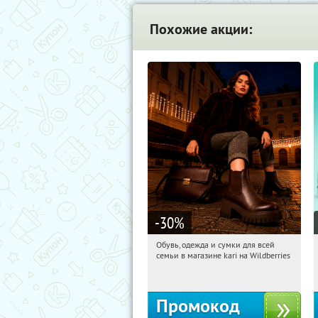
Похожие акции:
-30
%
Обувь, одежда и сумки для всей
15:29:22
Получили:
32
семьи в магазине kari на Wildberries
Россия
Промокод