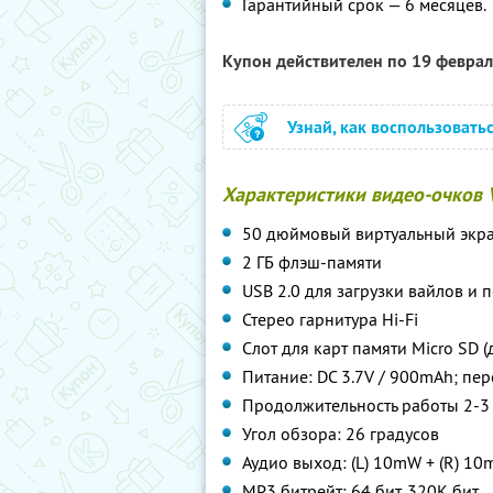
Гарантийный срок — 6 месяцев.
Купон действителен по 19 февра
Узнай, как воспользовать
Характеристики видео-очков V
50 дюймовый виртуальный экра
2 ГБ флэш-памяти
USB 2.0 для загрузки вайлов и 
Стерео гарнитура Hi-Fi
Слот для карт памяти Micro SD (
Питание: DC 3.7V / 900mAh; пе
Продолжительность работы 2-3
Угол обзора: 26 градусов
Аудио выход: (L) 10mW + (R) 10
MP3 битрейт: 64 бит, 320K бит