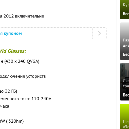
Кур
Бе
ля 2012 включительно
ся купоном
Ра
дне
id Glasses:
Бе
н (430 х 240 QVGA)
подключения усторйств
Люб
тра
до 32 ГБ)
Бе
ременного тока: 110-240V
 часа
mW ( 320hm)
Пер
«З