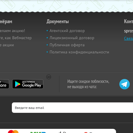
тнёрам
Документы
Кон
елаем акцию!
Агентский договор
spro
е, как Вебмастер
Лицензионный договор
Связ
е акции
Публичная оферта
Политика конфиденциальности
Ищите скидки поблизости,
не выходя из чата: