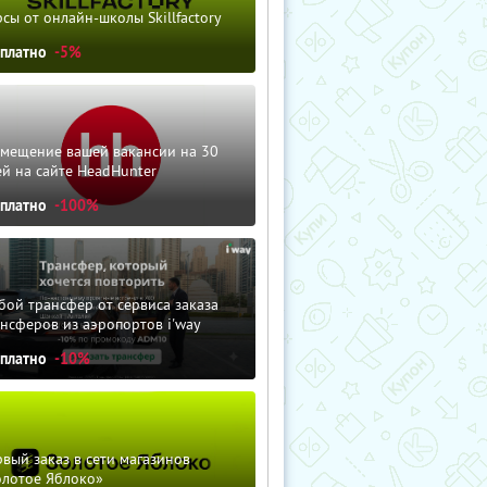
сы от онлайн-школы Skillfactory
сплатно
-5%
змещение вашей вакансии на 30
й на сайте HeadHunter
сплатно
-100%
ой трансфер от сервиса заказа
нсферов из аэропортов i'way
сплатно
-10%
вый заказ в сети магазинов
олотое Яблоко»