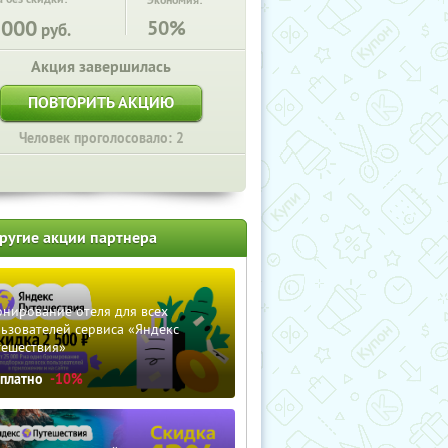
Экономия:
3000
50%
руб.
Акция завершилась
ПОВТОРИТЬ АКЦИЮ
Человек проголосовало: 2
ругие акции партнера
нирование отеля для всех
ьзователей сервиса «Яндекс
тешествия»
сплатно
-10%