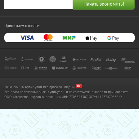
Принимаем к оплате:
2010-2026 © КупиКупон. Все права защищены.
Все права на товарный знак "КупиКупон" и на сайт www.kupikupon.ru принадлежат
OOO «Агентство цифровых решений» ИНН 7705523387, ОГРН 1127747063212