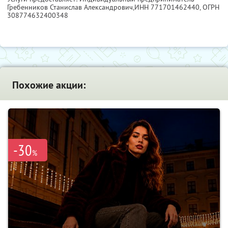
Гребенников Станислав Александрович,
ИНН 771701462440
, ОГРН
308774632400348
Похожие акции:
-30
%