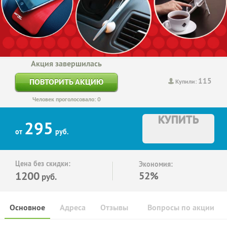
Акция завершилась
115
ПОВТОРИТЬ АКЦИЮ
Купили:
Человек проголосовало: 0
КУПИТЬ
295
от
руб.
Цена без скидки:
Экономия:
1200
52%
руб.
Основное
Адреса
Отзывы
Вопросы по акции