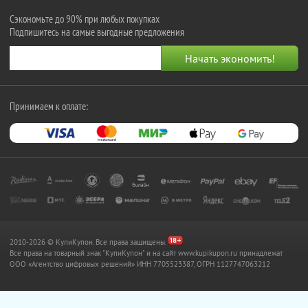
Сэкономьте до 90% при любых покупках
Подпишитесь на самые выгодные предложения
Принимаем к оплате:
2010-2026 © КупиКупон. Все права защищены.
Все права на товарный знак "КупиКупон" и на сайт www.kupikupon.ru принадлежат
OOO «Агентство цифровых решений» ИНН 7705523387, ОГРН 1127747063212