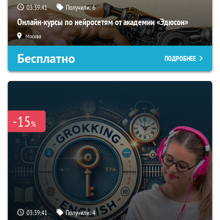
03:39:40
Получили:
6
Онлайн-курсы по нейросетям от академии «Эдюсон»
Москва
Бесплатно
ПОДРОБНЕЕ
-15
%
03:39:40
Получили:
4