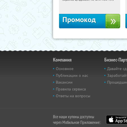
Россия
Промокод
Компания
Бизнес-Пар
Основное
Давайте сд
Публикации о нас
Заработайт
Вакансии
Прошедши
Правила сервиса
Ответы на вопросы
Все наши купоны доступны
через Мобильное Приложение: