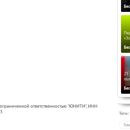
Бе
Пер
«З
Бе
25 
по
Бе
с ограниченной ответственностью "ЮНИТИ",
ИНН
63
Теги:
Тов