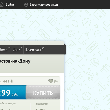
Войти
Зарегистрироваться
17
9
49
Отели
Дети
Промокоды
остов-на-Дону
441
(0)
и:
299
КУПИТЬ
руб.
 без скидки:
Экономия: