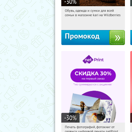
-30
%
Обувь, одежда и сумки для всей
10:51:59
Получили:
31
семьи в магазине kari на Wildberries
Россия
Промокод
-30
%
Печать фотографий, фотокниг от
10:51:59
Получили:
4
сервиса цифровой печати netPrint