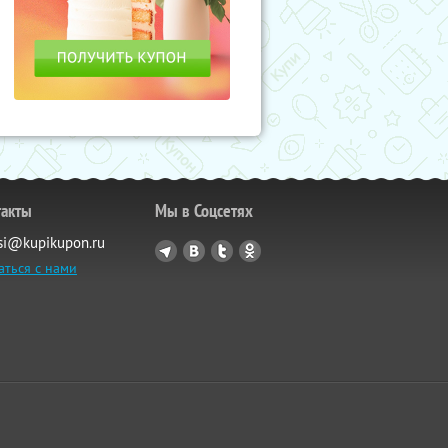
такты
Мы в Соцсетях
si@kupikupon.ru
аться с нами