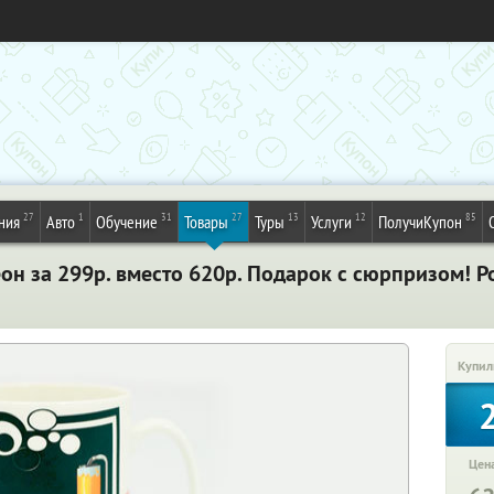
27
1
31
27
13
12
85
ния
Авто
Обучение
Товары
Туры
Услуги
ПолучиКупон
он за 299р. вместо 620р. Подарок с сюрпризом! Р
Купил
Цена