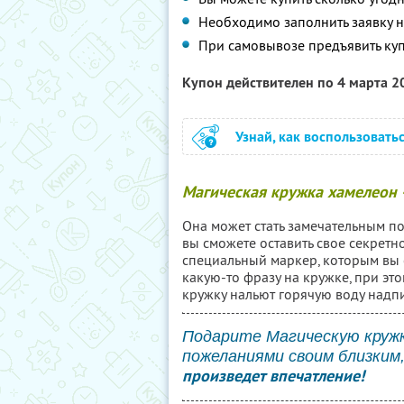
Необходимо заполнить заявку н
При самовывозе предъявить ку
Купон действителен по 4 марта 
Узнай, как воспользовать
Магическая кружка хамелеон 
Она может стать замечательным по
вы сможете оставить свое секретн
специальный маркер, которым вы 
какую-то фразу на кружке, при это
кружку нальют горячую воду надпи
Подарите Магическую круж
пожеланиями своим близким
произведет впечатление!