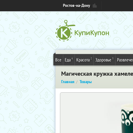
Ростов-на-Дону
6
2
5
Все
Еда
Красота
Здоровье
Развлече
Магическая кружка хамеле
Главная
Товары