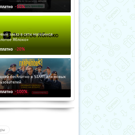
сплатно
-10%
вый заказ в сети магазинов
олотое Яблоко»
сплатно
-20%
дней бесплатно в START для новых
льзователей
сплатно
-100%
ары