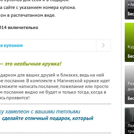
«Э
а сайте с указанием номера купона.
Бе
пон в распечатанном виде.
2014 включительно
ся купоном
Кур
Бе
— это необычная кружка!
дарком для ваших друзей и близких, ведь на ней
ое послание. В комплекте к Магической кружке идет
Ра
сможете написать послание, пожелание или просто
дне
м послание видно не будет и только тогда, когда в
сь проявится!
Бе
ку хамелеон с вашими теплыми
сделайте отличный подарок, который
,
Люб
тра