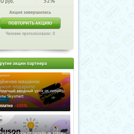
20
52%
руб.
Акция завершилась
ПОВТОРИТЬ АКЦИЮ
Человек проголосовало: 0
ругие акции партнера
сплатный вводный урок от онлайн-
олы Skysmart
сплатно
-100%
зличные курсы от онлайн-академии