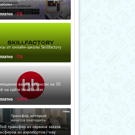
дюсон»
сплатно
-5%
сы от онлайн-школы Skillfactory
сплатно
-5%
змещение вашей вакансии на 30
й на сайте HeadHunter
сплатно
-100%
ой трансфер от сервиса заказа
нсферов из аэропортов i'way