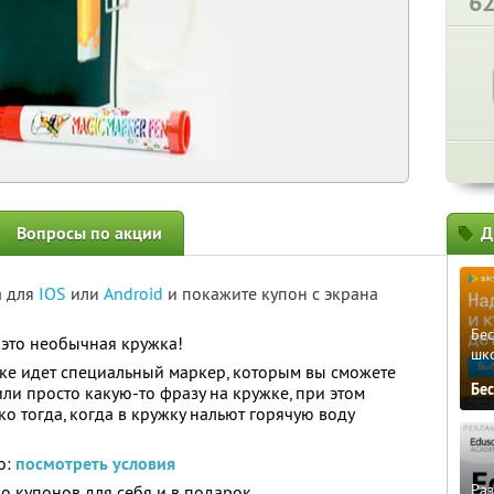
6
Вопросы по акции
Д
а для
IOS
или
Android
и покажите купон с экрана
Бе
 это необычная кружка!
шк
ке идет специальный маркер, которым вы сможете
Бе
ли просто какую-то фразу на кружке, при этом
ко тогда, когда в кружку нальют горячую воду
о:
посмотреть условия
Ра
о купонов для себя и в подарок.