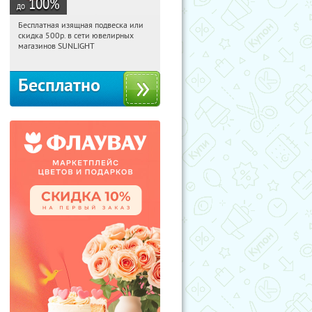
100
%
до
Бесплатная изящная подвеска или
10:51:59
Получили:
73
скидка 500р. в сети ювелирных
Россия
магазинов SUNLIGHT
Бесплатно