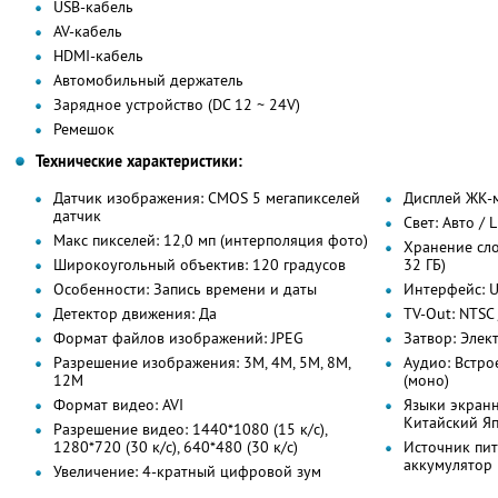
USB-кабель
AV-кабель
HDMI-кабель
Автомобильный держатель
Зарядное устройство (DC 12 ~ 24V)
Ремешок
Технические характеристики:
Датчик изображения: CMOS 5 мегапикселей
Дисплей ЖК-м
датчик
Свет: Авто / 
Макс пикселей: 12,0 мп (интерполяция фото)
Хранение сло
Широкоугольный объектив: 120 градусов
32 ГБ)
Особенности: Запись времени и даты
Интерфейс: U
Детектор движения: Да
TV-Out: NTSC 
Формат файлов изображений: JPEG
Затвор: Элек
Разрешение изображения: 3M, 4M, 5M, 8M,
Аудио: Встр
12M
(моно)
Формат видео: AVI
Языки экранн
Китайский Яп
Разрешение видео: 1440*1080 (15 к/с),
1280*720 (30 к/с), 640*480 (30 к/с)
Источник пи
аккумулятор 
Увеличение: 4-кратный цифровой зум