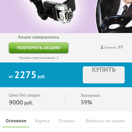
Акция завершилась
99
ПОВТОРИТЬ АКЦИЮ
Купили:
Человек проголосовало: 2
КУПИТЬ
2275
от
руб.
Цена без скидки:
Экономия:
9000
59%
руб.
Основное
Адреса
Отзывы
Вопросы по акции