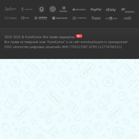
2010-2026 © КупиКупон. Все права защищены.
Все права на товарный знак "КупиКупон" и на сайт www.kupikupon.ru принадлежат
OOO «Агентство цифровых решений» ИНН 7705523387, ОГРН 1127747063212