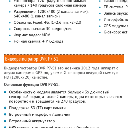
Угол обзора: 120 градусов фронтальная
Память: подд
камера / 140 градусов салонная камера
ТВ система: 
Разрешение: 1280х480 (2 канала записи),
Запись звука
640х480 (1 канал записи)
Интерфейс п
Объектив: Fixed, 4G, f1=2.6mm, F2=2.0
GPS модуль: 
Скорость съемки: 30 кадров/сек
G-сенсор: ест
Формат видео: MOV
Ночная съемка: 4 ИК-диода
Видеорегистратор DVR P7-S1
Видеорегистратор DVR P7-S1 это новинка 2012 года, аппарат с
двумя камерами, GPS модулем и G-сенсором ведущий съемку в
HD (1280х720) качестве.
Основные функции DVR P7-S1:
Особенностью модели является большой 3х дюймовый
сенсорный экран, а также 2 камеры, одна из которых является
поворотной и вращается на 270 градусов.
Поддержка SD (TF) карт памяти
Встроенный микрофон / динамик
Встроенный аккумулятор
GPS модуль, с выгрузкой маршрута в Google maps