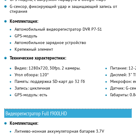
G-сенсор, фиксирующий удар и защищающий запись от
стирания
Комплектация:
Автомобильный видеорегистратор DVR P7-S1
GPS-модуль
Автомобильное зарядное устройство
Крепежный элемент
Технические характеристики:
Видео: 1280х720, 30fps. 2 камеры.
Питание: 12-
Угол обзора: 120°
Дисплей: 3" 
Память: поддержка SD-карт до 32 Гб
Микрофон: е
Запись: цикличная
Датчик: G-сен
GPS-модуль: есть
Габариты: 0.
Видеорегистратор Full f900LHD
Комплектация:
Литиево-ионная аккумуляторная батарея 3.7V