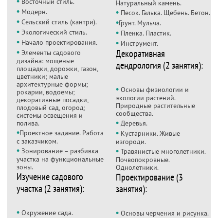
•
Восточный стиль.
Натуральный камень.
•
•
Модерн.
Песок. Галька. Щебень. Бетон.
•
•
Сельский стиль (кантри).
Грунт. Мульча.
•
•
Экологический стиль.
Пленка. Пластик.
•
•
Начало проектирования.
Инструмент.
•
Декоративная
Элементы садового
дизайна: мощеные
дендрология (2 занятия):
площадки, дорожки, газон,
цветники; малые
архитектурные формы;
•
Основы физиологии и
рокарии, водоемы;
экологии растений.
декоративные посадки,
Природные растительные
плодовый сад, огород;
сообщества.
системы освещения и
•
полива.
Деревья.
•
•
Проектное задание. Работа
Кустарники. Живые
с заказчиком.
изгороди.
•
•
Зонирование – разбивка
Травянистые многолетники.
участка на функциональные
Почвопокровные.
зоны.
Однолетники.
Изучение садового
Проектирование (3
участка (2 занятия):
занятия):
•
•
Окружение сада.
Основы черчения и рисунка.