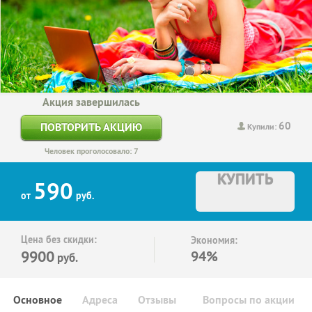
Акция завершилась
60
ПОВТОРИТЬ АКЦИЮ
Купили:
Человек проголосовало: 7
КУПИТЬ
590
от
руб.
Цена без скидки:
Экономия:
9900
94%
руб.
Основное
Адреса
Отзывы
Вопросы по акции