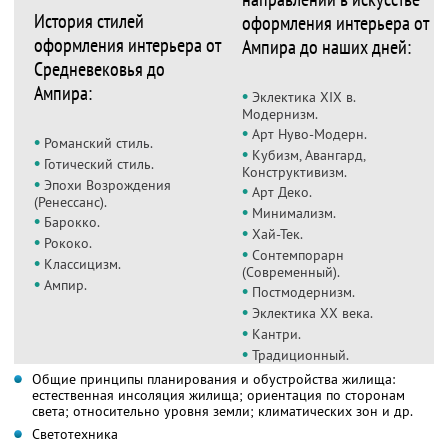
История стилей
оформления интерьера от
оформления интерьера от
Ампира до наших дней:
Средневековья до
Ампира:
•
Эклектика ХIХ в.
Модернизм.
•
Арт Нуво-Модерн.
•
Романский стиль.
•
Кубизм, Авангард,
•
Готический стиль.
Конструктивизм.
•
Эпохи Возрождения
•
Арт Деко.
(Ренессанс).
•
Минимализм.
•
Барокко.
•
Хай-Тек.
•
Рококо.
•
Сонтемпорарн
•
Классицизм.
(Современный).
•
Ампир.
•
Постмодернизм.
•
Эклектика ХХ века.
•
Кантри.
•
Традиционный.
Общие принципы планирования и обустройства жилища:
естественная инсоляция жилища; ориентация по сторонам
света; относительно уровня земли; климатических зон и др.
Светотехника