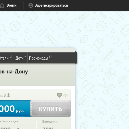
Войти
Зарегистрироваться
17
9
53
Отели
Дети
Промокоды
тов-на-Дону
8
(0)
и:
000
КУПИТЬ
руб.
 без скидки:
Экономия: