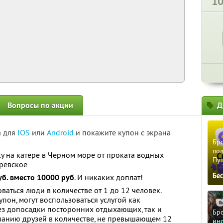
1
Вопросы по акции
Д
а для
IOS
или
Android
и покажите купон с экрана
Бро
пол
у на катере в Черном море от проката водных
Пу
аревское
Бе
уб. вместо 10000 руб
. И никаких доплат!
аться люди в количестве от 1 до 12 человек.
пон, могут воспользоваться услугой как
ез допосадки посторонних отдыхающих, так и
Бро
панию друзей в количестве, не превышающем 12
ино