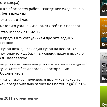
ого катера)
Пу
я в любое время работы заведения: ежедневно в
Бе
0, без выходных
ельностью 1 час
ь сколько угодно купонов для себя и в подарок
ство человек от 1 до 12
Бе
шк
 и предъявить сотрудникам проката водных
аревское
Бе
 купон дважды или один купон на несколько
о купонам или добавлять к спецскидкам в прокате
 п. Лазаревское
он для себя лично или для себя и компании друзей,
Ра
ку на катере без допосадки посторонних
«Э
ободные места
Бе
 купон, желает произвести прогулку в какое-то
ен предварительно записаться по тел. 7 (961) 315-
бря 2011 включительно
Кур