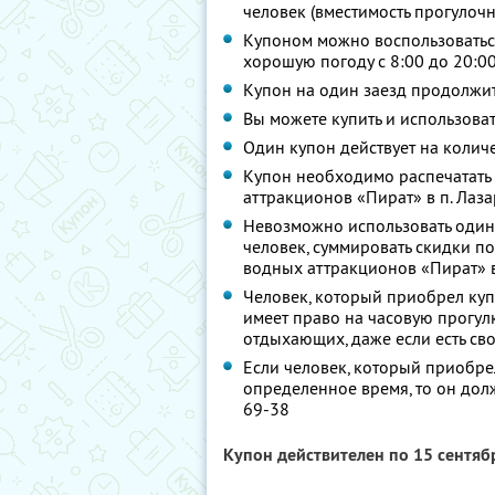
человек (вместимость прогулочн
Купоном можно воспользоватьс
хорошую погоду с 8:00 до 20:0
Купон на один заезд продолжит
Вы можете купить и использоват
Один купон действует на количе
Купон необходимо распечатать
аттракционов «Пират» в п. Лаз
Невозможно использовать один
человек, суммировать скидки п
водных аттракционов «Пират» в
Человек, который приобрел куп
имеет право на часовую прогул
отдыхающих, даже если есть св
Если человек, который приобрел
определенное время, то он долж
69-38
Купон действителен по 15 сентя