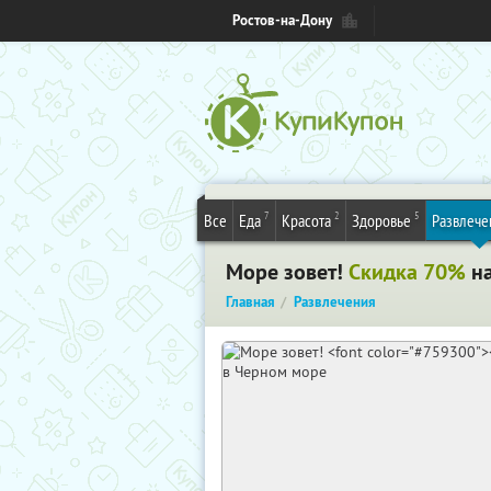
Ростов-на-Дону
7
2
5
Все
Еда
Красота
Здоровье
Развлече
Море зовет!
Скидка 70%
на
Главная
Развлечения