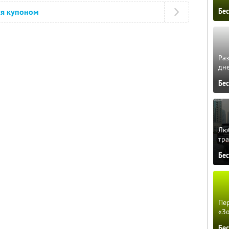
Бе
ся купоном
Ра
дне
Бе
Люб
тра
Бе
Пер
«З
Бе