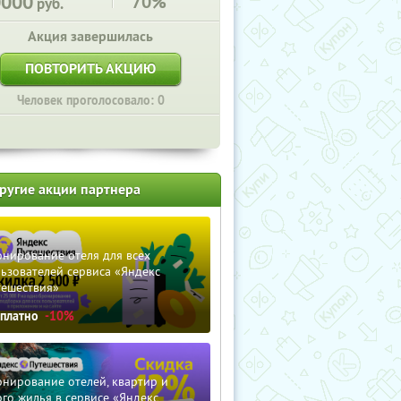
0000
70%
руб.
Акция завершилась
ПОВТОРИТЬ АКЦИЮ
Человек проголосовало: 0
ругие акции партнера
нирование отеля для всех
ьзователей сервиса «Яндекс
тешествия»
сплатно
-10%
нирование отелей, квартир и
го жилья в сервисе «Яндекс