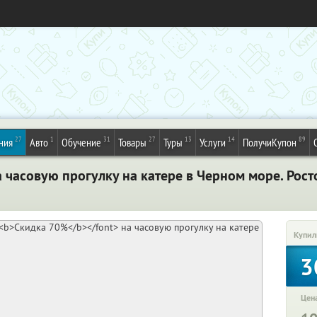
27
1
31
27
13
14
89
ния
Авто
Обучение
Товары
Туры
Услуги
ПолучиКупон
 часовую прогулку на катере в Черном море. Рос
Купил
3
Цена