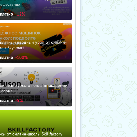
тешествия»
сплатно
-12%
сплатный вводный урок от онлайн-
олы Skysmart
сплатно
-100%
зличные курсы от онлайн-академии
дюсон»
сплатно
-5%
сы от онлайн-школы Skillfactory