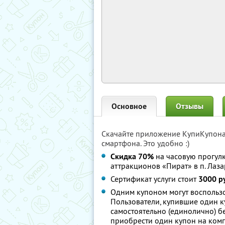
Основное
Отзывы
Скачайте приложение КупиКупон
смартфона. Это удобно :)
Скидка 70%
на часовую прогулк
аттракционов «Пират» в п. Лаз
Сертификат услуги стоит
3000 р
Одним купоном могут воспользов
Пользователи, купившие один ку
самостоятельно (единолично) б
приобрести один купон на ком