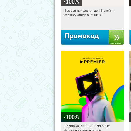
-100
%
Бесплатный доступ до 45 дней к
10:45:05
Получи первым!
сервису «Яндекс Книги»
Россия
Промокод
-100
%
Подписка RUTUBE + PREMIER:
10:45:05
Получили:
3
фильмы, сериалы и шоу