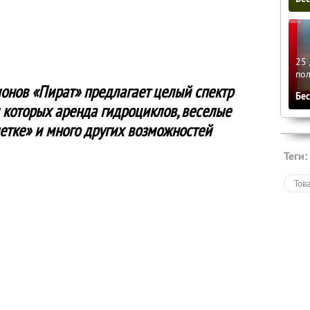
25 
по
онов «Пират» предлагает целый спектр
Бе
 которых аренда гидроциклов, веселые
летке» и много других возможностей
Теги:
Тов