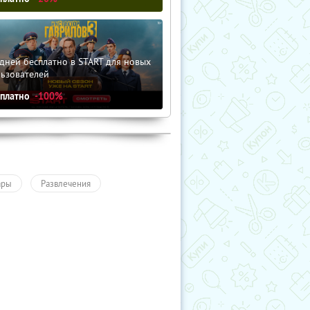
дней бесплатно в START для новых
льзователей
сплатно
-100%
ары
Развлечения