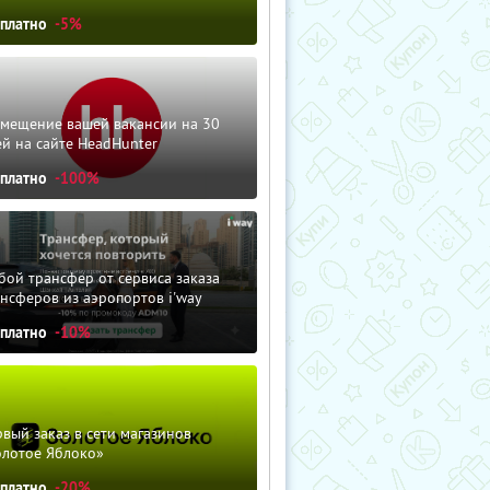
сплатно
-5%
змещение вашей вакансии на 30
й на сайте HeadHunter
сплатно
-100%
ой трансфер от сервиса заказа
нсферов из аэропортов i'way
сплатно
-10%
вый заказ в сети магазинов
олотое Яблоко»
сплатно
-20%