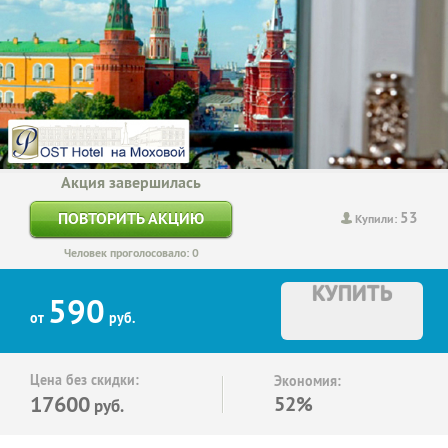
Акция завершилась
53
ПОВТОРИТЬ АКЦИЮ
Купили:
Человек проголосовало: 0
КУПИТЬ
590
от
руб.
Цена без скидки:
Экономия:
17600
52%
руб.