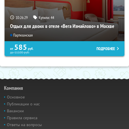
10:26:29
Купили:
44
Отдых для двоих в отеле «Вега Измайлово» в Москве
Партизанская
585
ПОДРОБНЕЕ
от
руб.
до
11100
руб.
Компания
Основное
Публикации о нас
Вакансии
Правила сервиса
Ответы на вопросы