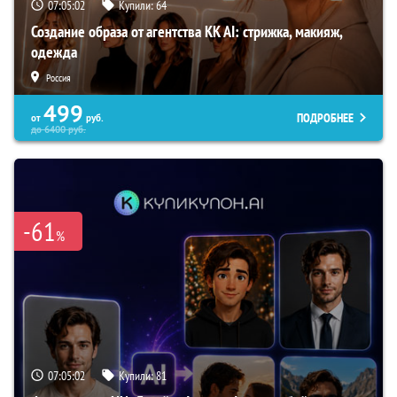
07:05:01
Купили:
64
Создание образа от агентства KK AI: стрижка, макияж,
одежда
Россия
499
ПОДРОБНЕЕ
от
руб.
до
6400
руб.
-61
%
07:05:01
Купили:
81