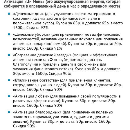
Активация «Ци Мень» (это аккумулированная энергия, которая
собирается в определенный день и час в определенном месте)
«Денежные дни» (для улучшения своего материального
состояния, сдвига застоя в финансовом плане в
положительное русло). Купон за 65р. и доплата: 65р. вместо
1600р.
Скидка 92%
«Денежные уборки» (для привлечения новых финансовых
возможностей, незапланированных доходов или получения
денежных подарков/премий). Купон за 70р. и доплата: 70р.
вместо 1600р.
Скидка 91%
«Согревание денежной звезды» (мощная и эффективная
денежная техника «Фэн-шуй», помогает достичь
благополучия и привлечь деньги в свою жизнь для
улучшения финансового потока). Купон за 80р. и доплата:
80р. вместо 1600р.
Скидка 90%
«Вталкивание богатства» (для привлечения клиентов,
сотрудников, нужных людей). Купон за 80р. и доплата: 80р.
вместо 1600р.
Скидка 90%
«Активация любви» (для повышения своей популярности в
различных сферах жизни). Купон за 80р. и доплата: 80р.
вместо 1600р.
Скидка 90%
«Активация благородных» (для привлечения полезных
знакомств с врачами, учителями, судьями и другими
людьми). Купон за 80р. и доплата: 80р. вместо 1600р.
Скидка 90%