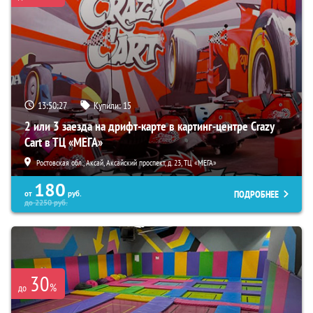
13:50:26
Купили:
15
2 или 3 заезда на дрифт-карте в картинг-центре Crazy
Cart в ТЦ «МЕГА»
Ростовская обл., Аксай, Аксайский проспект, д. 23, ТЦ «МЕГА»
180
ПОДРОБНЕЕ
от
руб.
до
2250
руб.
30
%
до