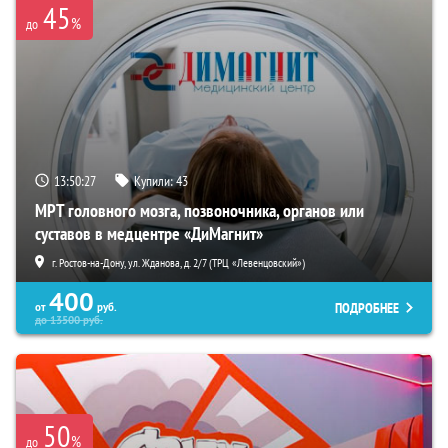
45
%
до
13:50:26
Купили:
43
МРТ головного мозга, позвоночника, органов или
суставов в медцентре «ДиМагнит»
г. Ростов-на-Дону, ул. Жданова, д. 2/7 (ТРЦ «Левенцовский»)
400
ПОДРОБНЕЕ
от
руб.
до
13500
руб.
50
%
до