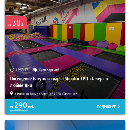
30
%
до
13:50:26
Купи первым!
Посещение батутного парка Shpak в ТРЦ «Талер» в
любые дни
г. Ростов-на-Дону, ул. Зорге, д. 33, ТРЦ «Талер», эт. 5
290
ПОДРОБНЕЕ
от
руб.
до
2000
руб.