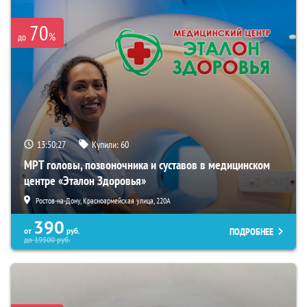
70
%
до
13:50:26
Купили:
60
МРТ головы, позвоночника и суставов в медицинском
центре «Эталон Здоровья»
Ростов-на-Дону, Красноармейская улица, 220А
390
ПОДРОБНЕЕ
от
руб.
до
19500
руб.