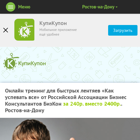
Меню
Ростов-на-Дону
КупиКупон
Мобильное приложение
Загрузить
ещё удобнее
Онлайн тренинг для быстрых лентяев «Как
успевать все» от Российской Ассоциации Бизнес
Консультантов БизКон
за 240р. вместо
2400
р.
.
Ростов-на-Дону