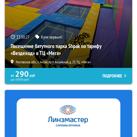
13:50:26
Купи первым!
Посещение батутного парка Shpak по тарифу
«Вездеход» в ТЦ «Мега»
Ростовская обл., г. Аксай, пр-т Аксайский, д. 23, ТЦ «Мега»
290
ПОДРОБНЕЕ
от
руб.
до
2000
руб.