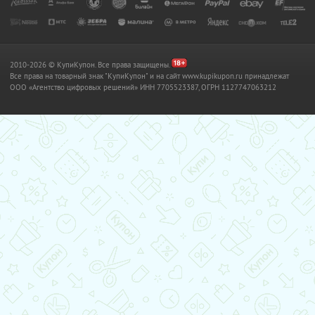
2010-2026 © КупиКупон. Все права защищены.
Все права на товарный знак "КупиКупон" и на сайт www.kupikupon.ru принадлежат
OOO «Агентство цифровых решений» ИНН 7705523387, ОГРН 1127747063212