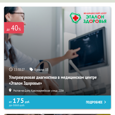
40
%
до
13:50:26
Купили:
15
Ультразвуковая диагностика в медицинском центре
«Эталон Здоровья»
Ростов-на-Дону, Красноармейская улица, 220А
175
ПОДРОБНЕЕ
от
руб.
до
3860
руб.