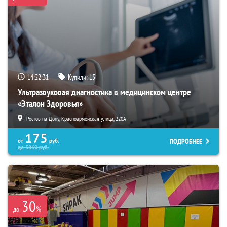
14:22:30
Купили:
15
Ультразвуковая диагностика в медицинском центре
«Эталон Здоровья»
Ростов-на-Дону, Красноармейская улица, 220А
175
ПОДРОБНЕЕ
от
руб.
до
3860
руб.
30
%
до