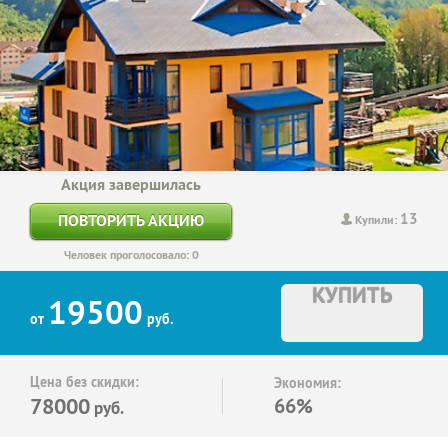
Акция завершилась
13
ПОВТОРИТЬ АКЦИЮ
Купили:
Человек проголосовало: 0
КУПИТЬ
19500
от
руб.
Цена без скидки:
Экономия:
78000
66%
руб.