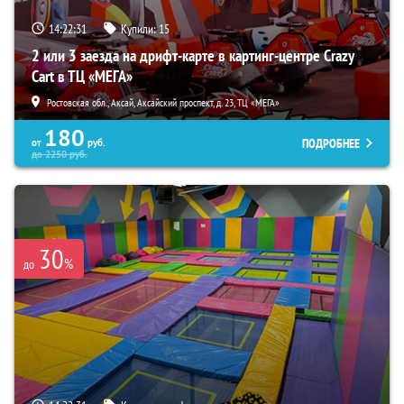
14:22:30
Купили:
15
2 или 3 заезда на дрифт-карте в картинг-центре Crazy
Cart в ТЦ «МЕГА»
Ростовская обл., Аксай, Аксайский проспект, д. 23, ТЦ «МЕГА»
180
ПОДРОБНЕЕ
от
руб.
до
2250
руб.
30
%
до