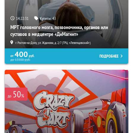
14:22:30
Купили:
43
МРТ головного мозга, позвоночника, органов или
суставов в медцентре «ДиМагнит»
г. Ростов-на-Дону, ул. Жданова, д. 2/7 (ТРЦ «Левенцовский»)
400
ПОДРОБНЕЕ
от
руб.
до
13500
руб.
50
%
до