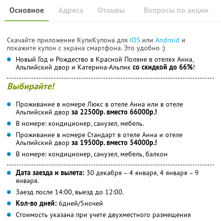
Основное
Адреса
Отзывы
Вопросы по акции
Скачайте приложение КупиКупона для
IOS
или
Android
и
покажите купон с экрана смартфона. Это удобно :)
Новый Год и Рождество в Красной Поляне в отелях Анна,
Альпийский двор и Катерина-Альпик
со скидкой до 66%
!
Выбирайте!
Проживание в номере Люкс в отеле Анна или в отеле
Альпийский двор
за 22500р. вместо 66000р.!
В номере: кондиционер, санузел, мебель.
Проживание в номере Стандарт в отеле Анна и отеле
Альпийский двор
за 19500р. вместо 54000р.!
В номере: кондиционер, санузел, мебель, балкон
Дата заезда и вылета:
30 декабря – 4 января, 4 января – 9
января.
Заезд после 14:00, выезд до 12:00.
Кол-во дней:
6дней/5ночей
Стоимость указана при учете двухместного размещения