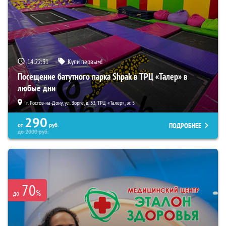
14:22:30
Купи первым!
Посещение батутного парка Shpak в ТРЦ «Талер» в
любые дни
г. Ростов-на-Дону, ул. Зорге, д. 33, ТРЦ «Талер», эт. 5
290
ПОДРОБНЕЕ
от
руб.
до
2000
руб.
70
%
до