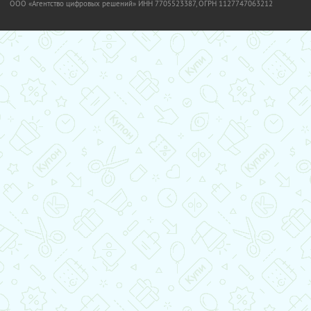
OOO «Агентство цифровых решений» ИНН 7705523387, ОГРН 1127747063212