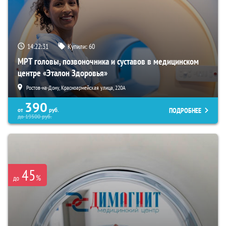
14:22:30
Купили:
60
МРТ головы, позвоночника и суставов в медицинском
центре «Эталон Здоровья»
Ростов-на-Дону, Красноармейская улица, 220А
390
ПОДРОБНЕЕ
от
руб.
до
19500
руб.
45
%
до