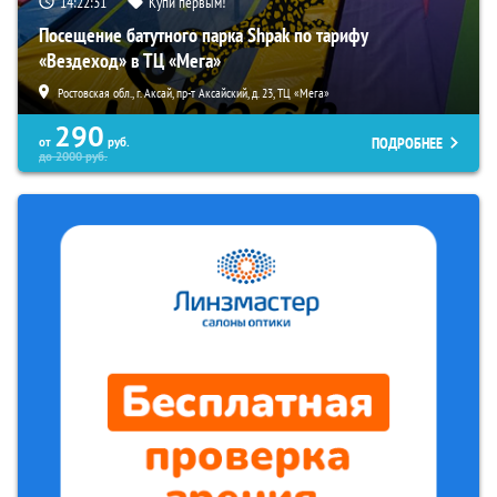
14:22:30
Купи первым!
Посещение батутного парка Shpak по тарифу
«Вездеход» в ТЦ «Мега»
Ростовская обл., г. Аксай, пр-т Аксайский, д. 23, ТЦ «Мега»
290
ПОДРОБНЕЕ
от
руб.
до
2000
руб.