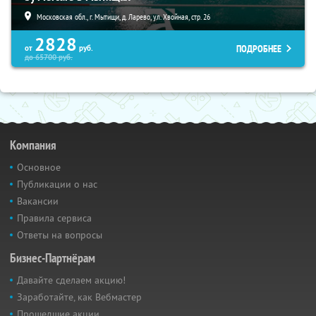
Московская обл., г. Мытищи, д. Ларево, ул. Хвойная, стр. 26
2828
ПОДРОБНЕЕ
от
руб.
до
65700
руб.
Компания
Основное
Публикации о нас
Вакансии
Правила сервиса
Ответы на вопросы
Бизнес-Партнёрам
Давайте сделаем акцию!
Заработайте, как Вебмастер
Прошедшие акции