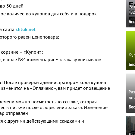
 до 30 дней
Ра
«Э
ое количество купонов для себя и в подарок
Бе
а сайта
shtuk.net
оторого равен цене товара;
 корзине – «Купон»;
Кур
е, в поле №4 комментарием к заказу вписываем
Бе
о! После проверки администратором кода купона
за изменится на «Оплачено», вам придет оповещение
Ра
дне
времени можно посмотреть по ссылке, которая
Бе
ес в письме после оформления заказа. Изменение
вар отправлен
ся с другими действующими скидками и
Люб