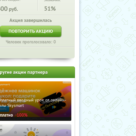
Экономия:
400
51%
руб.
Акция завершилась
ПОВТОРИТЬ АКЦИЮ
Человек проголосовало: 0
ругие акции партнера
сплатный вводный урок от онлайн-
олы Skysmart
сплатно
-100%