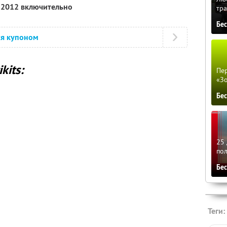
я 2012 включительно
тра
Бе
ся купоном
kits:
Пер
«З
Бе
25 
по
Бе
Теги: