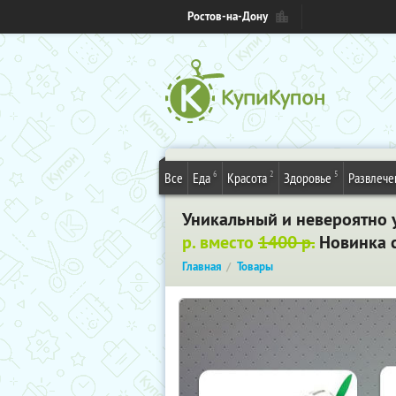
Ростов-на-Дону
6
2
5
Все
Еда
Красота
Здоровье
Развлече
Уникальный и невероятно 
р. вместо
1400 р.
Новинка с
Главная
Товары