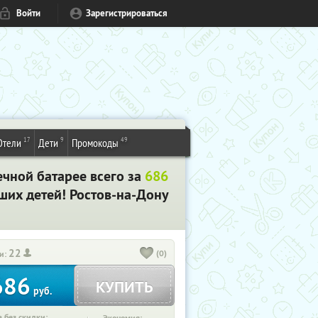
Войти
Зарегистрироваться
17
9
49
Отели
Дети
Промокоды
чной батарее всего за
686
ших детей! Ростов-на-Дону
22
(0)
и:
686
КУПИТЬ
руб.
 без скидки: