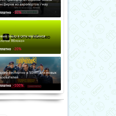
нсферов из аэропортов i'way
сплатно
-10%
вый заказ в сети магазинов
олотое Яблоко»
сплатно
-20%
дней бесплатно в START для новых
льзователей
сплатно
-100%