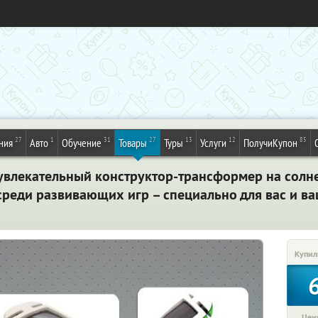
27
1
31
27
13
12
85
ния
Авто
Обучение
Товары
Туры
Услуги
ПолучиКупон
увлекательный конструктор-трансформер на солне
реди развивающих игр – специально для вас и ва
Купил
Цена