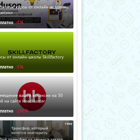
зличные курсы от онлайн-академии
дюсон»
сплатно
-5%
сы от онлайн-школы Skillfactory
сплатно
-5%
змещение вашей вакансии на 30
й на сайте HeadHunter
сплатно
-100%
ой трансфер от сервиса заказа