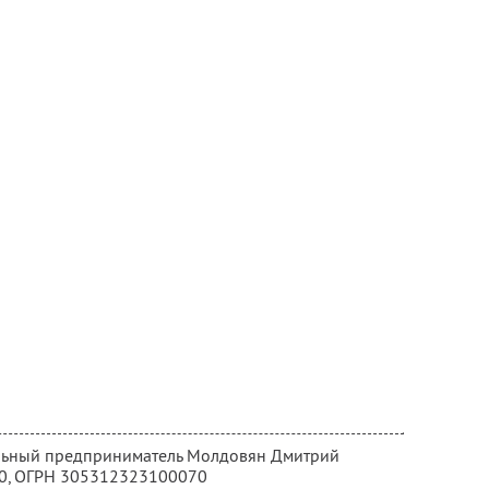
альный предприниматель Молдовян Дмитрий
0
, ОГРН 305312323100070