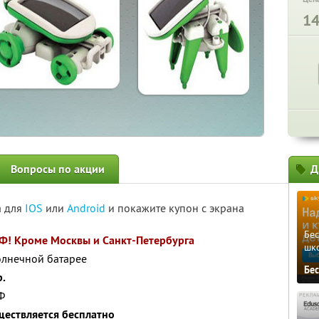
1
Вопросы по акции
Д
а для
IOS
или
Android
и покажите купон с экрана
Бе
РФ! Кроме Москвы и Санкт-Петербурга
шк
олнечной батарее
Бе
р.
Ф
ществляется бесплатно