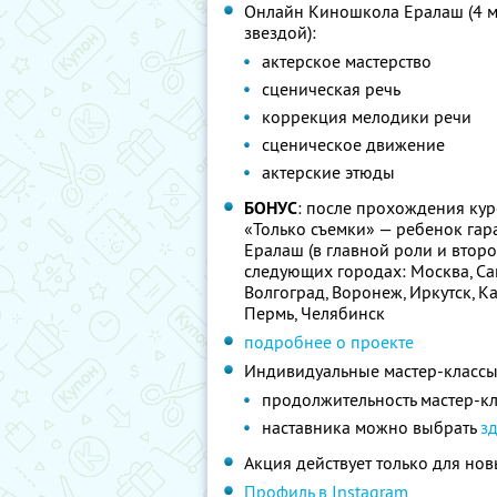
Онлайн Киношкола Ералаш (4 ме
звездой):
актерское мастерство
сценическая речь
коррекция мелодики речи
сценическое движение
актерские этюды
БОНУС
: после прохождения ку
«Только съемки» — ребенок гар
Ералаш (в главной роли и втор
следующих городах: Москва, Сан
Волгоград, Воронеж, Иркутск, К
Пермь, Челябинск
подробнее о проекте
Индивидуальные мастер-классы
продолжительность мастер-кл
наставника можно выбрать
з
Акция действует только для но
Профиль в Instagram