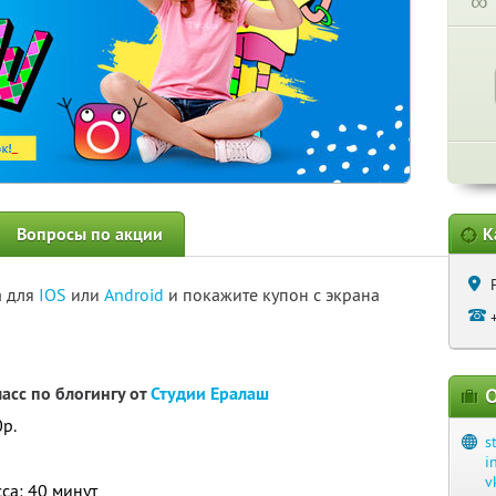
∞
Вопросы по акции
К
а для
IOS
или
Android
и покажите купон с экрана
асс по блогингу от
Студии Ералаш
О
0р.
s
i
v
са: 40 минут