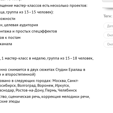
щение мастер-классов есть несколько проектов:
а, группа из 13–15 человек):
Теги:
можности
н, целевая аудитория
Дет
онтажа и простых спецэффектов
Онл
ов к постам
канала
Онл
Раз
1 мастер-класс в неделю, группа из 15–18 человек,
Пол
нно снимается в двух сюжетах Студии Ералаш в
Дру
и и второстепенной)
вано в следующих городах: Москва, Санкт-
Раз
осибирск, Волгоград, Воронеж, Иркутск,
аснодар, Ростов-на-Дону, Пермь, Челябинск
ство, сценическая речь, коррекция мелодики речи,
рские этюды