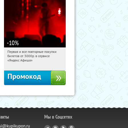
-10
%
Первая и все повторные покупки
09:28:41
Получили:
155
билетов от 3000р. в сервисе
Россия
«Яндекс Афиша»
Промокод
такты
Мы в Соцсетях
si@kupikupon.ru