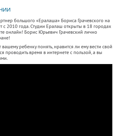
НИИ
ртнер большого «Ералаша» Бориса Грачевского на
т с 2010 года. Студии Ералаш
открыты в 18 городах
мате онлайн! Борис Юрьевич Грачевский лично
ране!
 вашему ребенку понять, нравится ли ему вести свой
ся проводить время в интернете с пользой, а вы
ями.