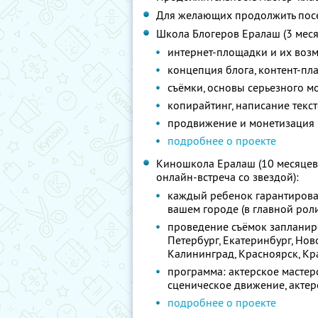
Для желающих продолжить посе
Школа Блогеров Ералаш (3 месяц
интернет-площадки и их воз
концепция блога, контент-пла
съёмки, основы серьезного м
копирайтинг, написание текст
продвижение и монетизация 
подробнее о проекте
Киношкола Ералаш (10 месяцев, 
онлайн-встреча со звездой):
каждый ребенок гарантирова
вашем городе (в главной рол
проведение съёмок запланиро
Петербург, Екатеринбург, Нов
Калининград, Красноярск, Кр
программа: актерское мастер
сценическое движение, акте
подробнее о проекте