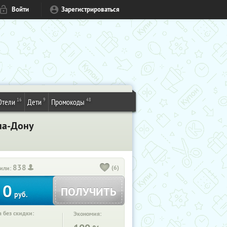
Войти
Зарегистрироваться
16
9
48
Отели
Дети
Промокоды
-на-Дону
838
(6)
или:
0
ПОЛУЧИТЬ
руб.
 без скидки:
Экономия: