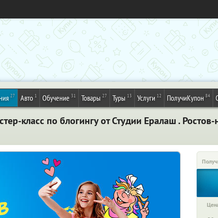
27
1
31
27
13
12
84
ния
Авто
Обучение
Товары
Туры
Услуги
ПолучиКупон
тер-класс по блогингу от Студии Ералаш . Ростов
Получ
Цена