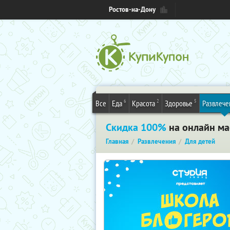
Ростов-на-Дону
6
2
5
Все
Еда
Красота
Здоровье
Развлече
Скидка 100%
на онлайн мас
Главная
Развлечения
Для детей