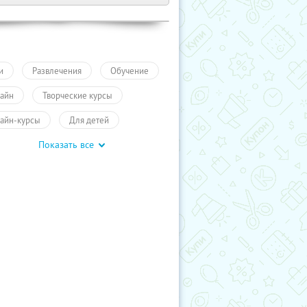
и
Развлечения
Обучение
айн
Творческие курсы
айн-курсы
Для детей
Показать все
влечения
Другое
учиКупон
Обучение
гое
Обучение
влечения