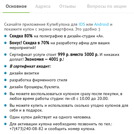
Основное
Адреса
Отзывы
Вопросы по акции
Скачайте приложение КупиКупона для
IOS
или
Android
и
покажите купон с экрана смартфона. Это удобно :)
Скидка 80%
на полиграфию в дизайн-студии «А».
Бонус! Скидка в 70%
на разработку афиш для ваших
мероприятий!
Сертификат услуги стоит
999 р. вместо 5000 р.
И никаких
доплат!
Экономия — 4001 р.
!
В сертификат входит:
дизайн визитки
разработка фирменного стиля
дизайн брошюры, буклета.
Вы можете воспользоваться купоном сразу после покупки, в
любое время работы студии: пн-сб с 10.00 до 20.00.
Вы можете купить и использовать сколько угодно купонов для
себя и в подарок.
Один купон действует на одного человека.
Для активации купона необходимо позвонить по тел.:
+7(473)240-08-82 и сообщить номер купона.