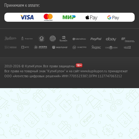
Принимаем к оплате:
2010-2026 © КупиКупон. Все права защищены.
Все права на товарный знак "КупиКупон" и на сайт www.kupikupon.ru принадлежат
OOO «Агентство цифровых решений» ИНН 7705523387, ОГРН 1127747063212