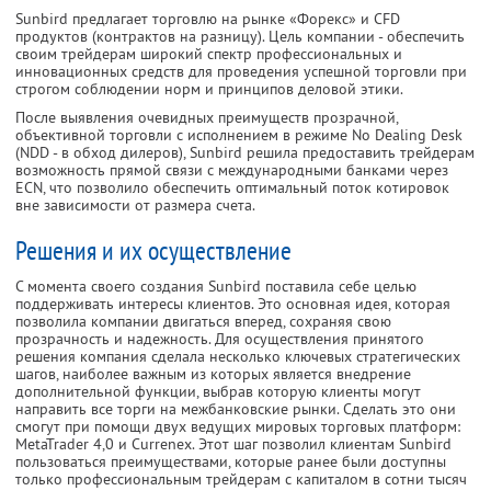
Sunbird предлагает торговлю на рынке «Форекс» и CFD
продуктов (контрактов на разницу). Цель компании - обеспечить
своим трейдерам широкий спектр профессиональных и
инновационных средств для проведения успешной торговли при
строгом соблюдении норм и принципов деловой этики.
После выявления очевидных преимуществ прозрачной,
объективной торговли с исполнением в режиме No Dealing Desk
(NDD - в обход дилеров), Sunbird решила предоставить трейдерам
возможность прямой связи с международными банками через
ECN, что позволило обеспечить оптимальный поток котировок
вне зависимости от размера счета.
Решения и их осуществление
С момента своего создания Sunbird поставила себе целью
поддерживать интересы клиентов. Это основная идея, которая
позволила компании двигаться вперед, сохраняя свою
прозрачность и надежность. Для осуществления принятого
решения компания сделала несколько ключевых стратегических
шагов, наиболее важным из которых является внедрение
дополнительной функции, выбрав которую клиенты могут
направить все торги на межбанковские рынки. Сделать это они
смогут при помощи двух ведущих мировых торговых платформ:
MetaTrader 4,0 и Currenex. Этот шаг позволил клиентам Sunbird
пользоваться преимуществами, которые ранее были доступны
только профессиональным трейдерам с капиталом в сотни тысяч