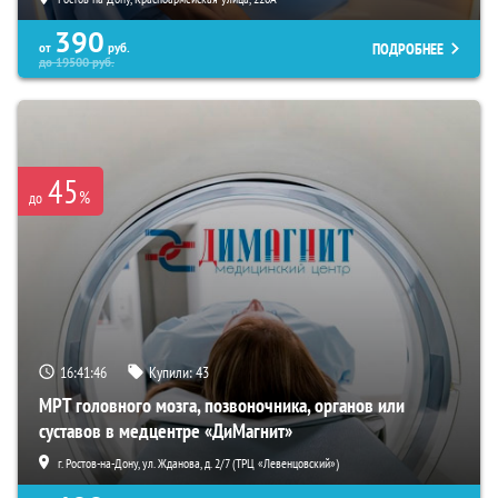
390
ПОДРОБНЕЕ
от
руб.
до
19500
руб.
45
%
до
16:41:45
Купили:
43
МРТ головного мозга, позвоночника, органов или
суставов в медцентре «ДиМагнит»
г. Ростов-на-Дону, ул. Жданова, д. 2/7 (ТРЦ «Левенцовский»)