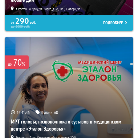
г. Ростов-на-Дону, ул. Зорге, д. 33, ТРЦ «Талер», эт. 5
290
ПОДРОБНЕЕ
от
руб.
до
2000
руб.
70
%
до
16:41:45
Купили:
60
МРТ головы, позвоночника и суставов в медицинском
центре «Эталон Здоровья»
Ростов-на-Дону, Красноармейская улица, 220А