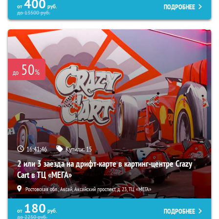
400
ПОДРОБНЕЕ
от
руб.
до
13500
руб.
50
%
до
16:41:45
Купили:
15
2 или 3 заезда на дрифт-карте в картинг-центре Crazy
Cart в ТЦ «МЕГА»
Ростовская обл., Аксай, Аксайский проспект, д. 23, ТЦ «МЕГА»
180
ПОДРОБНЕЕ
от
руб.
до
2250
руб.