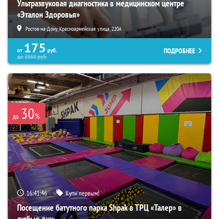
Ультразвуковая диагностика в медицинском центре
«Эталон Здоровья»
Ростов-на-Дону, Красноармейская улица, 220А
175
ПОДРОБНЕЕ
от
руб.
до
3860
руб.
30
%
до
16:41:45
Купи первым!
Посещение батутного парка Shpak в ТРЦ «Талер» в
любые дни