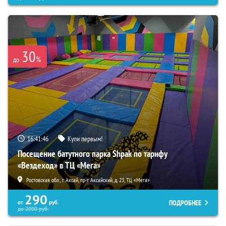
30
%
до
16:41:45
Купи первым!
Посещение батутного парка Shpak по тарифу
«Вездеход» в ТЦ «Мега»
Ростовская обл., г. Аксай, пр-т Аксайский, д. 23, ТЦ «Мега»
290
ПОДРОБНЕЕ
от
руб.
до
2000
руб.