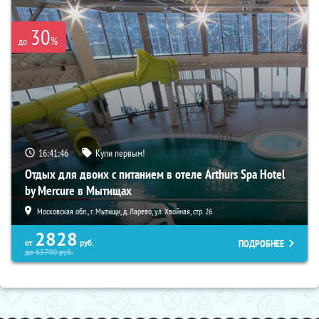
30
%
до
16:41:45
Купи первым!
Отдых для двоих с питанием в отеле Arthurs Spa Hotel
by Mercure в Мытищах
Московская обл., г. Мытищи, д. Ларево, ул. Хвойная, стр. 26
2828
ПОДРОБНЕЕ
от
руб.
до
65700
руб.