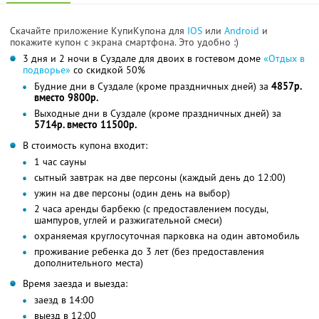
Скачайте приложение КупиКупона для
IOS
или
Android
и
покажите купон с экрана смартфона. Это удобно :)
3 дня и 2 ночи в Суздале для двоих в гостевом доме
«Отдых в
подворье»
со скидкой 50%
Будние дни в Суздале (кроме праздничных дней) за
4857р.
вместо 9800р.
Выходные дни в Суздале (кроме праздничных дней) за
5714р. вместо 11500р.
В стоимость купона входит:
1 час сауны
сытный завтрак на две персоны (каждый день до 12:00)
ужин на две персоны (один день на выбор)
2 часа аренды барбекю (с предоставлением посуды,
шампуров, углей и разжигательной смеси)
охраняемая круглосуточная парковка на один автомобиль
проживание ребенка до 3 лет (без предоставления
дополнительного места)
Время заезда и выезда:
заезд в 14:00
выезд в 12:00