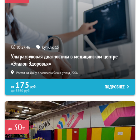
05:27:45
Купили:
15
Ультразвуковая диагностика в медицинском центре
«Эталон Здоровья»
Ростов-на-Дону, Красноармейская улица, 220А
175
ПОДРОБНЕЕ
от
руб.
до
3860
руб.
30
%
до