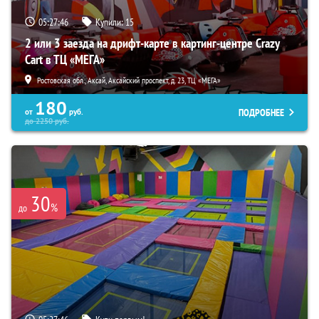
05:27:45
Купили:
15
2 или 3 заезда на дрифт-карте в картинг-центре Crazy
Cart в ТЦ «МЕГА»
Ростовская обл., Аксай, Аксайский проспект, д. 23, ТЦ «МЕГА»
180
ПОДРОБНЕЕ
от
руб.
до
2250
руб.
30
%
до