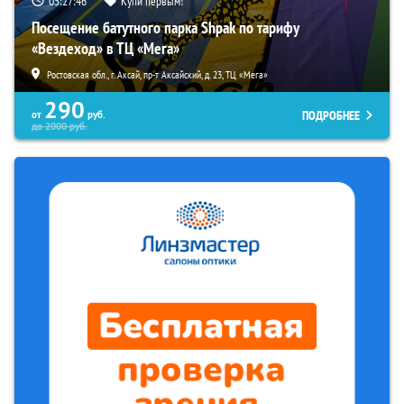
05:27:45
Купи первым!
Посещение батутного парка Shpak по тарифу
«Вездеход» в ТЦ «Мега»
Ростовская обл., г. Аксай, пр-т Аксайский, д. 23, ТЦ «Мега»
290
ПОДРОБНЕЕ
от
руб.
до
2000
руб.