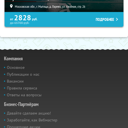
Московская обл., г. Мытищи, д. Ларево, ул. Хвойная, стр. 26
2828
ПОДРОБНЕЕ
от
руб.
до
65700
руб.
Компания
Основное
Публикации о нас
Вакансии
Правила сервиса
Ответы на вопросы
Бизнес-Партнёрам
Давайте сделаем акцию!
Заработайте, как Вебмастер
Прошедшие акции