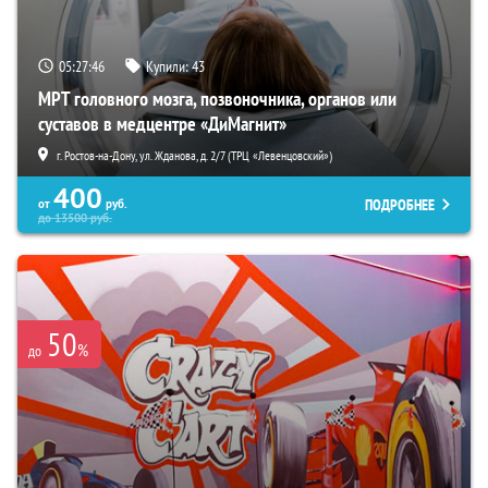
05:27:45
Купили:
43
МРТ головного мозга, позвоночника, органов или
суставов в медцентре «ДиМагнит»
г. Ростов-на-Дону, ул. Жданова, д. 2/7 (ТРЦ «Левенцовский»)
400
ПОДРОБНЕЕ
от
руб.
до
13500
руб.
50
%
до