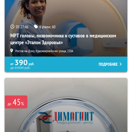
05:27:45
Купили:
60
МРТ головы, позвоночника и суставов в медицинском
центре «Эталон Здоровья»
Ростов-на-Дону, Красноармейская улица, 220А
390
ПОДРОБНЕЕ
от
руб.
до
19500
руб.
45
%
до