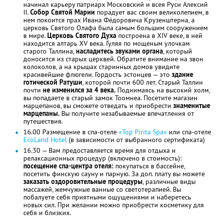
начинал карьеру патриарх Московский и всея Руси Алексий
II.
Собор Святой Марии
порадует вас своим великолепием, в
нем покоится прах Ивана Фёдоровича Крузенштерна, а
церковь Святого Олафа была самым большим сооружением
в мире.
Церковь Святого Духа
построена в XIV веке, в ней
находится алтарь XV века. Гуляя по мощеным улочкам
старого Таллина,
насладитесь звуками органа
, который
доносится из старых церквей. Обратите внимание на звон
колоколов, а на крышах старинных домов увидите
красивейшие флюгели. Гордость эстонцев — это
здание
готической Ратуши
, которой почти 600 лет. Старый Таллин
почти
не изменился за 4 века.
Поднимаясь на высокий холм,
вы попадаете в старый замок Тоомнеа. Посетите магазин
марцепанов, вы сможете отведать и приобрести
знаменитые
марцепаны.
Вы получите незабываемые впечатления от
путешествия.
16.00 Размещение в спа-отеле
«Top Pirita Spa»
или спа-отеле
EcoLand Hotel
(в зависимости от выбранного сертификата)
16.30 — Вам предоставляется время для отдыха и
релаксационных процедур (включено в стоимость):
посещение спа-центра отеля:
покупаться в бассейне,
посетить финскую сауну и парную. За доп. плату вы можете
заказать оздоровительные процедуры
, различные виды
массажей, жемчужные ванные со светотерапией. Вы
побалуете себя приятными ощущениями и наберетесь
новых сил. При желании можно приобрести косметику для
себя и близких.