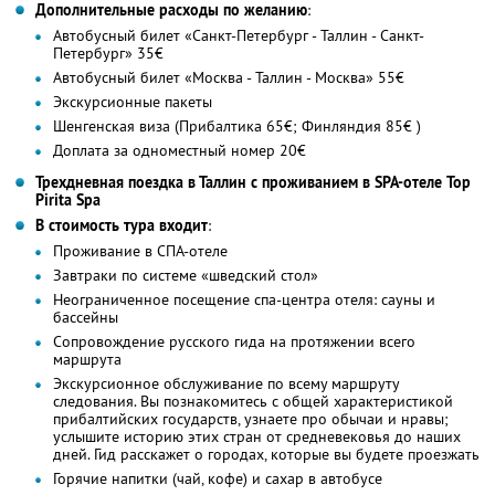
Дополнительные расходы по желанию
:
Автобусный билет «Санкт-Петербург - Таллин - Санкт-
Петербург» 35€
Автобусный билет «Москва - Таллин - Москва» 55€
Экскурсионные пакеты
Шенгенская виза (Прибалтика 65€; Финляндия 85€ )
Доплата за одноместный номер 20€
Трехдневная поездка в Таллин с проживанием в SPA-отеле Top
Pirita Spa
В стоимость тура входит
:
Проживание в СПА-отеле
Завтраки по системе «шведский стол»
Неограниченное посещение спа-центра отеля: сауны и
бассейны
Сопровождение русского гида на протяжении всего
маршрута
Экскурсионное обслуживание по всему маршруту
следования. Вы познакомитесь с общей характеристикой
прибалтийских государств, узнаете про обычаи и нравы;
услышите историю этих стран от средневековья до наших
дней. Гид расскажет о городах, которые вы будете проезжать
Горячие напитки (чай, кофе) и сахар в автобусе