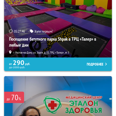
05:27:45
Купи первым!
Посещение батутного парка Shpak в ТРЦ «Талер» в
любые дни
г. Ростов-на-Дону, ул. Зорге, д. 33, ТРЦ «Талер», эт. 5
290
ПОДРОБНЕЕ
от
руб.
до
2000
руб.
70
%
до