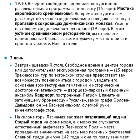
19.30. Вечером свободное время или экскурсионно-
развлекательная программа за доп плату (15 евро):
Мистика
европейского средневековья.
Во время экскурсии вам
расскажут об укладе средневековья и поведают легенду о
пропавших сокровищах доминиканских монахов
. Ужин в
настоящем средневековом ресторане (19 евро). В этом
уютном средневековом ресторанчике
, вы отведаете
национальные блюда, выпьете кружечку местного пива и
просто отдохнёте. Ночь в отеле
2 день
Завтрак (шведский стол). Свободное время в центре города
или дополнительная экскурсионная программа — (15 евро):
Трехчасовой тур по эстонской столице предоставит вам
возможность познакомиться с городом, увидеть его
основные архитектурные памятники и исторические
достопримечательности — дворцово-парковый барочный
ансамбль
Кадриорг
, построенный Петром I, памятник
затонувшему броненосцу «Русалка», замок графа Орлова-
Давыдова, он же Баскервильхолл, с легкой руки
кинематографистов.
На склоне горы Ласнамяэ вас ждет
потрясающий вид на
Старый город
на фоне моря, и к морю же спускается
естественный амфитеатр Певческого Поля — места
проведения знаменитых на весь мир песенных фестивалей.
Славной традиции уже 142 года и она по праву занимает