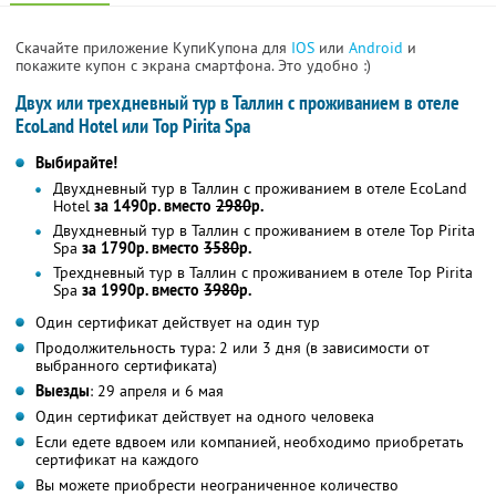
Скачайте приложение КупиКупона для
IOS
или
Android
и
покажите купон с экрана смартфона. Это удобно :)
Двух или трехдневный тур в Таллин с проживанием в отеле
EcoLand Hotel или Top Pirita Spa
Выбирайте!
Двухдневный тур в Таллин с проживанием в отеле EcoLand
Hotel
за 1490р. вместо
2980
р.
Двухдневный тур в Таллин с проживанием в отеле Top Pirita
Spa
за 1790р. вместо
3580
р.
Трехдневный тур в Таллин с проживанием в отеле Top Pirita
Spa
за 1990р. вместо
3980
р.
Один сертификат действует на один тур
Продолжительность тура: 2 или 3 дня (в зависимости от
выбранного сертификата)
Выезды
: 29 апреля и 6 мая
Один сертификат действует на одного человека
Если едете вдвоем или компанией, необходимо приобретать
сертификат на каждого
Вы можете приобрести неограниченное количество