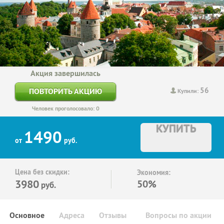
Акция завершилась
56
ПОВТОРИТЬ АКЦИЮ
Купили:
Человек проголосовало: 0
КУПИТЬ
1490
от
руб.
Цена без скидки:
Экономия:
3980
50%
руб.
Основное
Адреса
Отзывы
Вопросы по акции