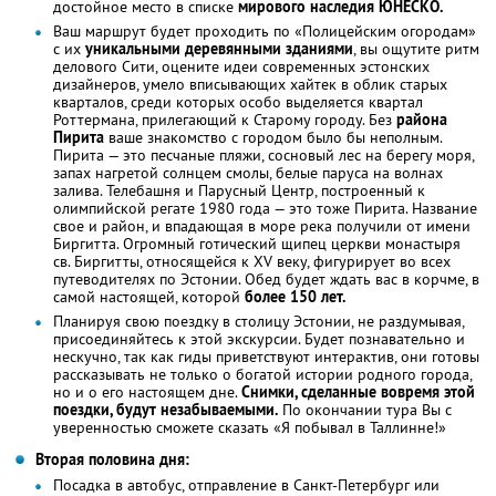
достойное место в списке
мирового наследия ЮНЕСКО.
Ваш маршрут будет проходить по «Полицейским огородам»
с их
уникальными деревянными зданиями
, вы ощутите ритм
делового Сити, оцените идеи современных эстонских
дизайнеров, умело вписывающих хайтек в облик старых
кварталов, среди которых особо выделяется квартал
Роттермана, прилегающий к Старому городу. Без
района
Пирита
ваше знакомство с городом было бы неполным.
Пирита — это песчаные пляжи, сосновый лес на берегу моря,
запах нагретой солнцем смолы, белые паруса на волнах
залива. Телебашня и Парусный Центр, построенный к
олимпийской регате 1980 года — это тоже Пирита. Название
свое и район, и впадающая в море река получили от имени
Биргитта. Огромный готический щипец церкви монастыря
св. Биргитты, относящейся к XV веку, фигурирует во всех
путеводителях по Эстонии. Обед будет ждать вас в корчме, в
самой настоящей, которой
более 150 лет.
Планируя свою поездку в столицу Эстонии, не раздумывая,
присоединяйтесь к этой экскурсии. Будет познавательно и
нескучно, так как гиды приветствуют интерактив, они готовы
рассказывать не только о богатой истории родного города,
но и о его настоящем дне.
Снимки, сделанные вовремя этой
поездки, будут незабываемыми.
По окончании тура Вы с
уверенностью сможете сказать «Я побывал в Таллинне!»
Вторая половина дня:
Посадка в автобус, отправление в Санкт-Петербург или