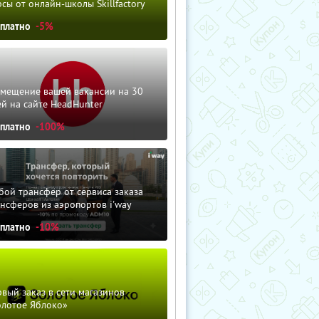
сы от онлайн-школы Skillfactory
сплатно
-5%
змещение вашей вакансии на 30
й на сайте HeadHunter
сплатно
-100%
ой трансфер от сервиса заказа
нсферов из аэропортов i'way
сплатно
-10%
вый заказ в сети магазинов
олотое Яблоко»