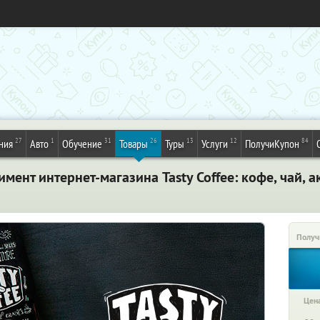
27
1
31
26
13
12
84
ния
Авто
Обучение
Товары
Туры
Услуги
ПолучиКупон
имент интернет-магазина Tasty Coffee: кофе, чай, 
Получ
Цена