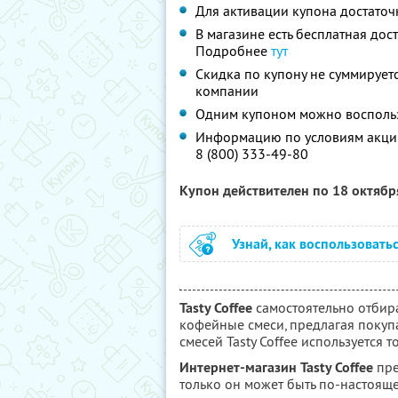
Для активации купона достаточ
В магазине есть бесплатная дост
Подробнее
тут
Скидка по купону не суммируе
компании
Одним купоном можно воспольз
Информацию по условиям акции
8 (800) 333-49-80
Купон действителен по 18 октяб
Узнай, как воспользовать
Tasty Coffee
самостоятельно отбира
кофейные смеси, предлагая покуп
смесей Tasty Coffee используется
Интернет-магазин Tasty Coffee
пре
только он может быть по-настояще