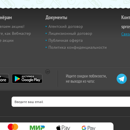
тнёрам
Документы
Кон
елаем акцию!
Агентский договор
spro
е, как Вебмастер
Лицензионный договор
Связ
е акции
Публичная оферта
Политика конфиденциальности
Ищите скидки поблизости,
не выходя из чата: