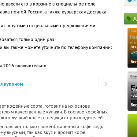
но ввести его в корзине в специальное поле
авка почтой России, а также курьерская доставка.
Д
тся с другими специальными предложениями
оваться только один раз
Бе
 вы также можете уточнить по телефону компании:
шк
Бе
ря 2016 включительно
ся купоном
Ра
«Э
Бе
ет кофейные сорта, готовит на их основе
ателям качественные купажи. В составе кофейных
 только лучший кофе от ведущих производителей.
дставляет только свежеобжаренный кофе, ведь
му вкусным, так как вкус и аромат кофе