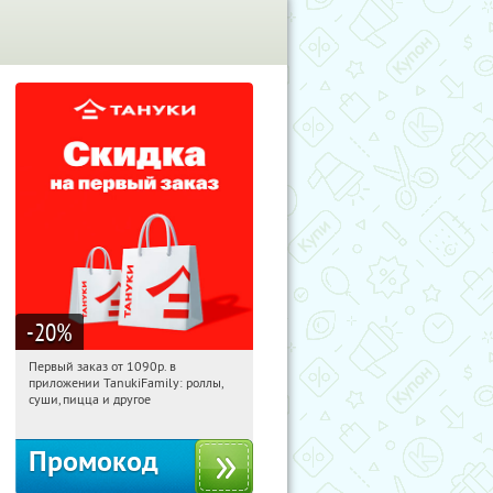
-20
%
Первый заказ от 1090р. в
06:49:14
Получили:
256
приложении TanukiFamily: роллы,
Россия
суши, пицца и другое
Промокод