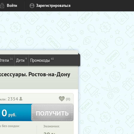
Войти
Зарегистрироваться
16
9
48
Отели
Дети
Промокоды
аксессуары. Ростов-на-Дону
2354
(0)
или:
0
ПОЛУЧИТЬ
руб.
 без скидки:
Экономия: