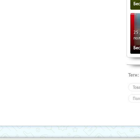
Бе
25 
по
Бе
Теги:
Тов
Пол