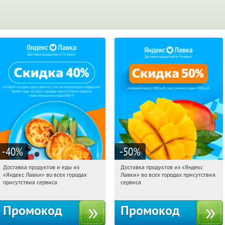
-40
%
-50
%
Доставка продуктов и еды из
Доставка продуктов из «Яндекс
06:49:14
Получили:
38
06:49:14
Получили:
165
«Яндекс Лавки» во всех городах
Лавки» во всех городах присутствия
Россия
Россия
присутствия сервиса
сервиса
Промокод
Промокод