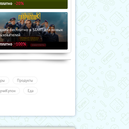
сплатно
-20%
дней бесплатно в START для новых
льзователей
сплатно
-100%
ары
Продукты
учиКупон
Еда