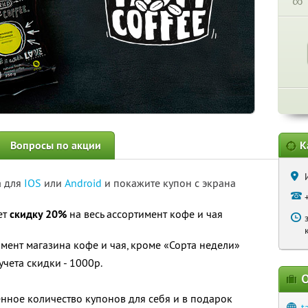
∞
Вопросы по акции
К
а для
IOS
или
Android
и покажите купон с экрана
ет
скидку 20%
на весь ассортимент кофе и чая
имент магазина кофе и чая, кроме «Сорта недели»
чета скидки - 1000р.
О
нное количество купонов для себя и в подарок
t