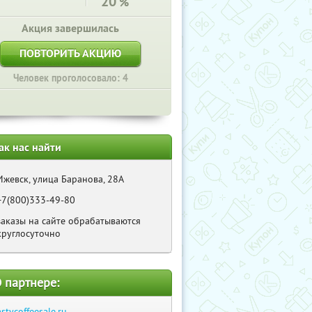
20
%
Акция завершилась
ПОВТОРИТЬ АКЦИЮ
Человек проголосовало: 4
ак нас найти
Ижевск, улица Баранова, 28А
+7(800)333-49-80
заказы на сайте обрабатываются
круглосуточно
 партнере:
astycoffeesale.ru