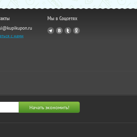
такты
Мы в Соцсетях
si@kupikupon.ru
аться с нами