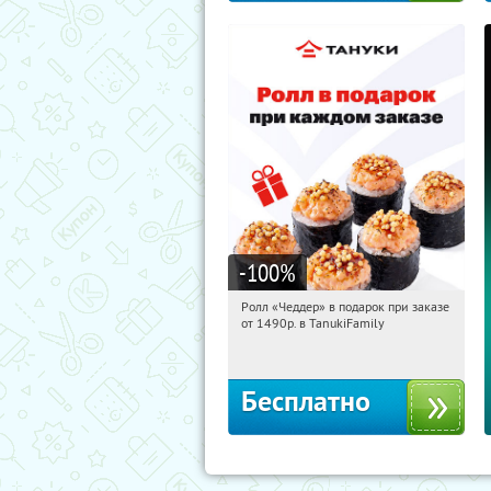
-100
%
Ролл «Чеддер» в подарок при заказе
06:49:14
Получили:
108
от 1490р. в TanukiFamily
Россия
Бесплатно