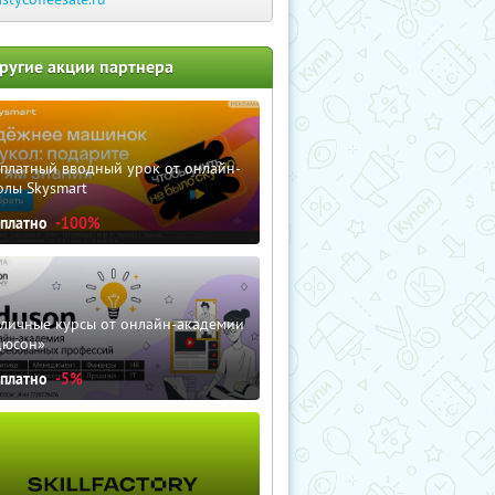
ругие акции партнера
сплатный вводный урок от онлайн-
олы Skysmart
сплатно
-100%
зличные курсы от онлайн-академии
дюсон»
сплатно
-5%