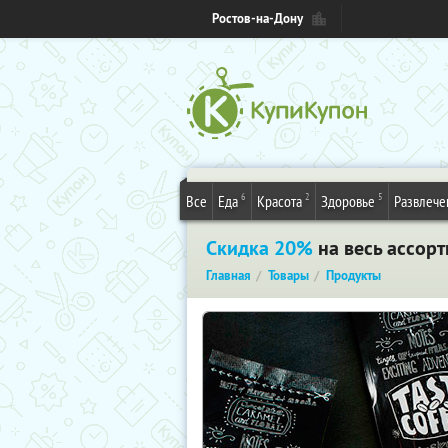
Ростов-на-Дону
6
2
5
Все
Еда
Красота
Здоровье
Развлече
Скидка 20%
на весь ассорт
Главная
Товары
Продукты