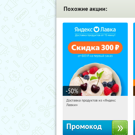
Похожие акции:
-50
%
Доставка продуктов из «Яндекс
06:49:14
Получили:
5
Лавки»
Россия
Промокод