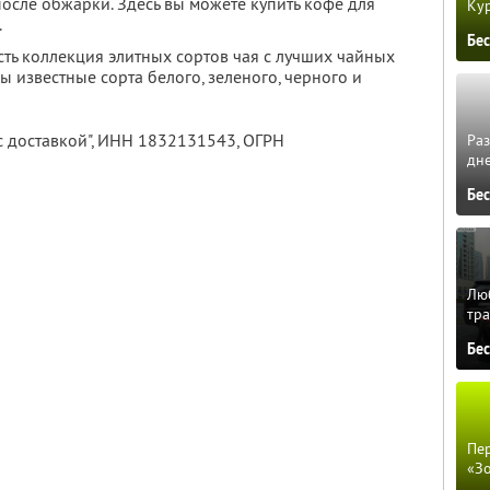
осле обжарки. Здесь вы можете купить кофе для
Кур
.
Бе
есть коллекция элитных сортов чая с лучших чайных
ы известные сорта белого, зеленого, черного и
 доставкой",
ИНН 1832131543
, ОГРН
Ра
дне
Бе
Люб
тра
Бе
Пер
«З