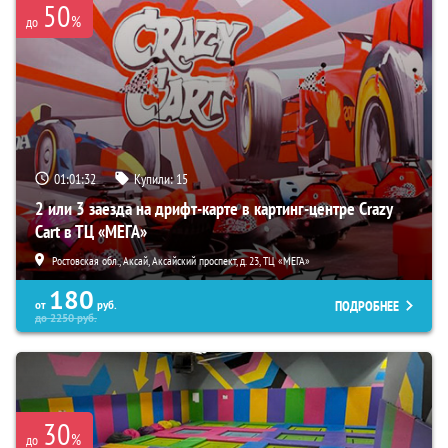
50
%
до
01:01:31
Купили:
15
2 или 3 заезда на дрифт-карте в картинг-центре Crazy
Cart в ТЦ «МЕГА»
Ростовская обл., Аксай, Аксайский проспект, д. 23, ТЦ «МЕГА»
180
ПОДРОБНЕЕ
от
руб.
до
2250
руб.
30
%
до