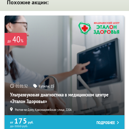
Похожие акции:
40
%
до
01:01:31
Купили:
15
Ультразвуковая диагностика в медицинском центре
«Эталон Здоровья»
Ростов-на-Дону, Красноармейская улица, 220А
175
ПОДРОБНЕЕ
от
руб.
до
3860
руб.