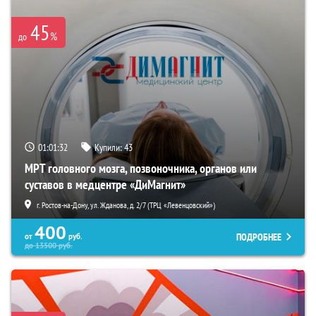
45
%
до
01:01:31
Купили:
43
МРТ головного мозга, позвоночника, органов или
суставов в медцентре «ДиМагнит»
г. Ростов-на-Дону, ул. Жданова, д. 2/7 (ТРЦ «Левенцовский»)
400
ПОДРОБНЕЕ
от
руб.
до
13500
руб.