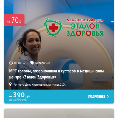
70
%
до
01:01:31
Купили:
60
МРТ головы, позвоночника и суставов в медицинском
центре «Эталон Здоровья»
Ростов-на-Дону, Красноармейская улица, 220А
390
ПОДРОБНЕЕ
от
руб.
до
19500
руб.