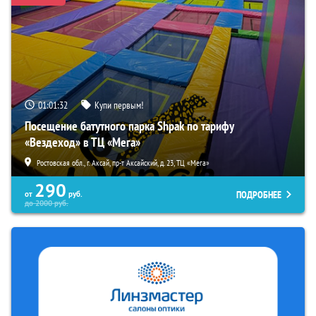
01:01:31
Купи первым!
Посещение батутного парка Shpak по тарифу
«Вездеход» в ТЦ «Мега»
Ростовская обл., г. Аксай, пр-т Аксайский, д. 23, ТЦ «Мега»
290
ПОДРОБНЕЕ
от
руб.
до
2000
руб.