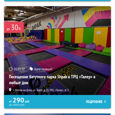
30
%
до
01:01:31
Купи первым!
Посещение батутного парка Shpak в ТРЦ «Талер» в
любые дни
г. Ростов-на-Дону, ул. Зорге, д. 33, ТРЦ «Талер», эт. 5
290
ПОДРОБНЕЕ
от
руб.
до
2000
руб.