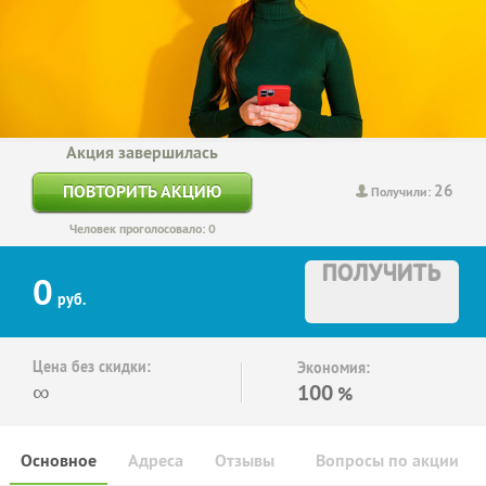
Акция завершилась
26
ПОВТОРИТЬ АКЦИЮ
Получили:
Человек проголосовало: 0
ПОЛУЧИТЬ
0
руб.
Цена без скидки:
Экономия:
∞
100
%
Основное
Адреса
Отзывы
Вопросы по акции