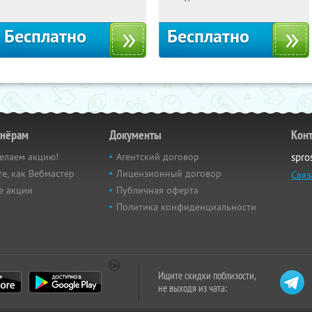
Бесплатно
Бесплатно
тнёрам
Документы
Кон
елаем акцию!
Агентский договор
spro
е, как Вебмастер
Лицензионный договор
Связ
е акции
Публичная оферта
Политика конфиденциальности
Ищите скидки поблизости,
не выходя из чата: