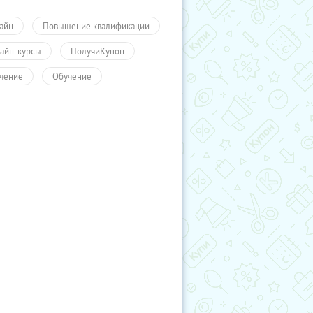
айн
Повышение квалификации
айн-курсы
ПолучиКупон
чение
Обучение