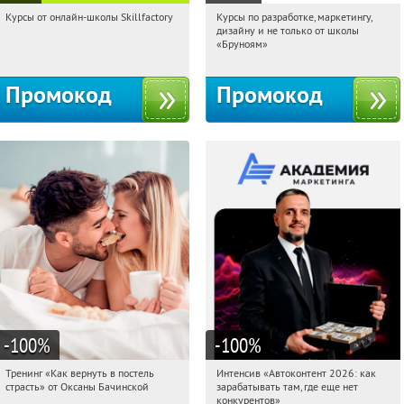
Курсы от онлайн-школы Skillfactory
Курсы по разработке, маркетингу,
12:36:34
Получи первым!
12:36:34
Получи первым!
дизайну и не только от школы
Россия
Россия
«Бруноям»
Промокод
Промокод
-100
%
-100
%
Тренинг «Как вернуть в постель
Интенсив «Автоконтент 2026: как
12:36:34
Получили:
13
12:36:34
Получили:
4
страсть» от Оксаны Бачинской
зарабатывать там, где еще нет
Россия
Россия
конкурентов»