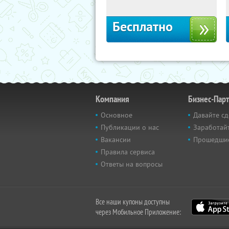
Бесплатно
Компания
Бизнес-Пар
Основное
Давайте сд
Публикации о нас
Заработайт
Вакансии
Прошедши
Правила сервиса
Ответы на вопросы
Все наши купоны доступны
через Мобильное Приложение: