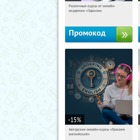
Различные курсы от онлайн-
12:36:34
Получили:
2
академии «Эдюсон»
Россия
Промокод
-15
%
Авторские онлайн-курсы «Грокаем
12:36:34
Получили:
4
английский»
Россия