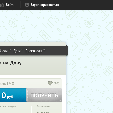
Войти
Зарегистрироваться
16
9
48
Отели
Дети
Промокоды
в-на-Дону
14
(26)
или:
0
ПОЛУЧИТЬ
руб.
 без скидки:
Экономия: