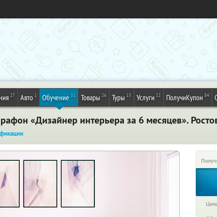
27
1
31
26
13
12
84
ния
Авто
Обучение
Товары
Туры
Услуги
ПолучиКупон
рафон «Дизайнер интерьера за 6 месяцев». Росто
фикации
Получ
Цена