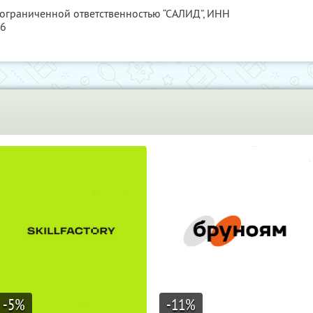
 ограниченной ответственностью “САЛИД”,
ИНН
76
-5
%
-11
%