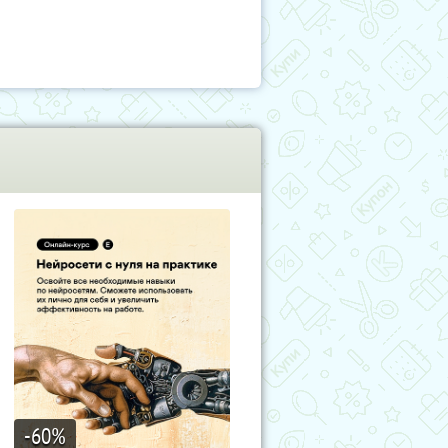
-60
%