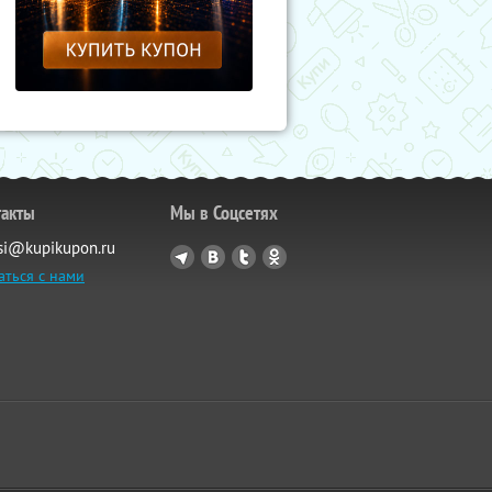
такты
Мы в Соцсетях
si@kupikupon.ru
аться с нами