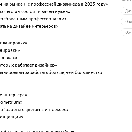
м на рынке и с профессией дизайнера в 2023 году»
из чего он состоит и зачем нужен»
Диз
стребованным профессионалом»
Онл
ать на дизайне интерьеров»
Обу
 планировку»
нировки»
ировках»
оторых работает дизайнер»
ланировкам заработать больше, чем большинство
е интерьера»
eometrium»
и" работы с цветом в интерьере»
концепции»
 чтобы делать концепции в дизайне»