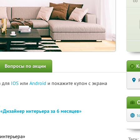
∞
Вопросы по акции
К
а для
IOS
или
Android
и покажите купон с экрана
О
н
«Дизайнер интерьера за 6 месяцев»
t
 интерьера»
Теги: