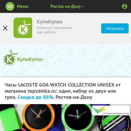
Меню
Ростов-на-Дону
КупиКупон
Мобильное приложение
Загрузить
ещё удобнее
Часы LACOSTE GOA WATCH COLLECTION UNISEX от
магазина topsdelka.ru: одни, набор из двух или
трех.
Скидка до 88%
. Ростов-на-Дону