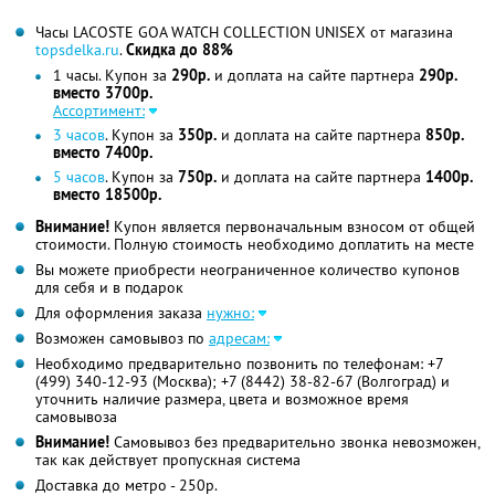
Часы LACOSTE GOA WATCH COLLECTION UNISEX от магазина
topsdelka.ru
.
Скидка до 88%
1 часы. Купон за
290р.
и доплата на сайте партнера
290р.
вместо 3700р.
Ассортимент:
3 часов
. Купон за
350р.
и доплата на сайте партнера
850р.
вместо 7400р.
5 часов
. Купон за
750р.
и доплата на сайте партнера
1400р.
вместо 18500р.
Внимание!
Купон является первоначальным взносом от общей
стоимости. Полную стоимость необходимо доплатить на месте
Вы можете приобрести неограниченное количество купонов
для себя и в подарок
Для оформления заказа
нужно:
Возможен самовывоз по
адресам:
Необходимо предварительно позвонить по телефонам: +7
(499) 340-12-93 (Москва); +7 (8442) 38-82-67 (Волгоград) и
уточнить наличие размера, цвета и возможное время
самовывоза
Внимание!
Самовывоз без предварительно звонка невозможен,
так как действует пропускная система
Доставка до метро - 250р.