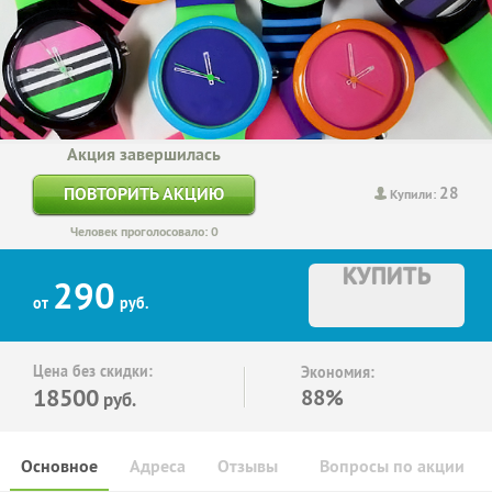
Акция завершилась
28
ПОВТОРИТЬ АКЦИЮ
Купили:
Человек проголосовало: 0
КУПИТЬ
290
от
руб.
Цена без скидки:
Экономия:
18500
88%
руб.
Основное
Адреса
Отзывы
Вопросы по акции