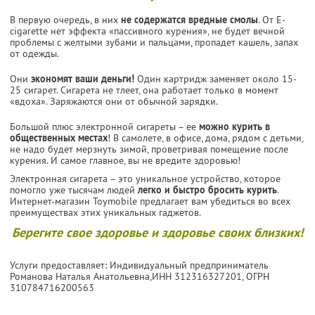
В первую очередь, в них
не содержатся вредные смолы
. От E-
cigarette нет эффекта «пассивного курения», не будет вечной
проблемы с желтыми зубами и пальцами, пропадет кашель, запах
от одежды.
Они
экономят ваши деньги!
Один картридж заменяет около 15-
25 сигарет. Сигарета не тлеет, она работает только в момент
«вдоха». Заряжаются они от обычной зарядки.
Большой плюс электронной сигареты – ее
можно курить в
общественных местах
! В самолете, в офисе, дома, рядом с детьми,
не надо будет мерзнуть зимой, проветривая помещение после
курения. И самое главное, вы не вредите здоровью!
Электронная сигарета – это уникальное устройство, которое
помогло уже тысячам людей
легко и быстро бросить курить
.
Интернет-магазин Toymobile предлагает вам убедиться во всех
преимуществах этих уникальных гаджетов.
Берегите свое здоровье и здоровье своих близких!
Услуги предоставляет: Индивидуальный предприниматель
Романова Наталья Анатольевна,
ИНН 312316327201
, ОГРН
310784716200563