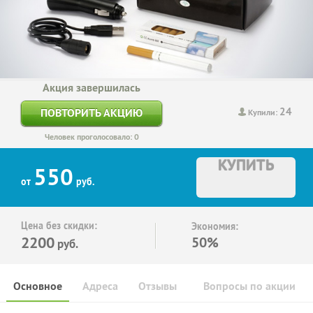
Акция завершилась
24
ПОВТОРИТЬ АКЦИЮ
Купили:
Человек проголосовало: 0
КУПИТЬ
550
от
руб.
Цена без скидки:
Экономия:
2200
50%
руб.
Основное
Адреса
Отзывы
Вопросы по акции