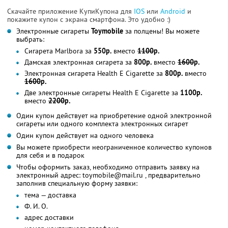
Скачайте приложение КупиКупона для
IOS
или
Android
и
покажите купон с экрана смартфона. Это удобно :)
Электронные сигареты
Toymobile
за полцены! Вы можете
выбрать:
Сигарета Marlbora за
550р.
вместо
1100
р.
Дамская электронная сигарета за
800р.
вместо
1600
р.
Электронная сигарета Health E Cigarette за
800р.
вместо
1600
р.
Две электронные сигареты Health E Cigarette за
1100р.
вместо
2200
р.
Один купон действует на приобретение одной электронной
сигареты или одного комплекта электронных сигарет
Один купон действует на одного человека
Вы можете приобрести неограниченное количество купонов
для себя и в подарок
Чтобы оформить заказ, необходимо отправить заявку на
электронный адрес: toymobile@mail.ru , предварительно
заполнив специальную форму заявки:
тема — доставка
Ф. И. О.
адрес доставки