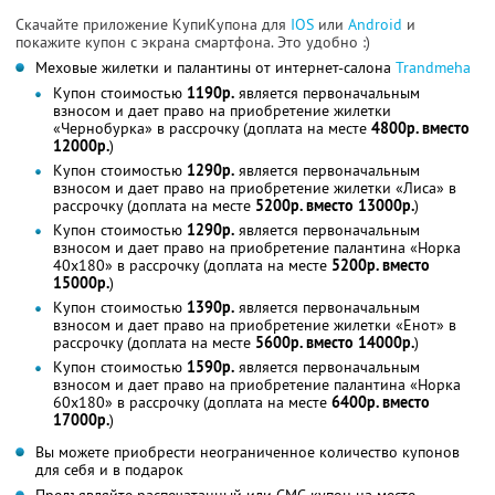
Скачайте приложение КупиКупона для
IOS
или
Android
и
покажите купон с экрана смартфона. Это удобно :)
Меховые жилетки и палантины от интернет-салона
Trandmeha
Купон стоимостью
1190р.
является первоначальным
взносом и дает право на приобретение жилетки
«Чернобурка» в рассрочку (доплата на месте
4800р. вместо
12000р.
)
Купон стоимостью
1290р.
является первоначальным
взносом и дает право на приобретение жилетки «Лиса» в
рассрочку (доплата на месте
5200р. вместо 13000р.
)
Купон стоимостью
1290р.
является первоначальным
взносом и дает право на приобретение палантина «Норка
40х180» в рассрочку (доплата на месте
5200р. вместо
15000р.
)
Купон стоимостью
1390р.
является первоначальным
взносом и дает право на приобретение жилетки «Енот» в
рассрочку (доплата на месте
5600р. вместо 14000р.
)
Купон стоимостью
1590р.
является первоначальным
взносом и дает право на приобретение палантина «Норка
60х180» в рассрочку (доплата на месте
6400р. вместо
17000р.
)
Вы можете приобрести неограниченное количество купонов
для себя и в подарок
Предъявляйте распечатанный или СМС-купон на месте