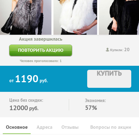
Акция завершилась
20
ПОВТОРИТЬ АКЦИЮ
Купили:
Человек проголосовало: 1
КУПИТЬ
1190
от
руб.
Цена без скидки:
Экономия:
12000
57%
руб.
Основное
Адреса
Отзывы
Вопросы по акции