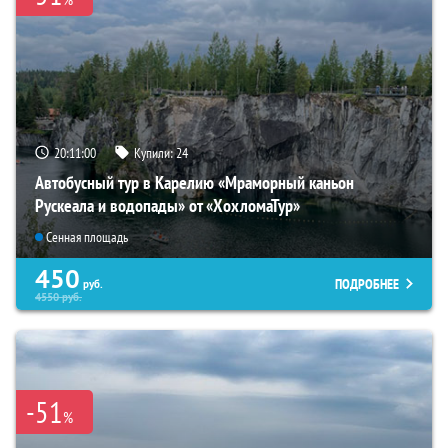
20:10:59
Купили:
24
Автобусный тур в Карелию «Мраморный каньон
Рускеала и водопады» от «ХохломаТур»
Сенная площадь
450
ПОДРОБНЕЕ
руб.
4550
руб.
-51
%