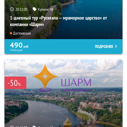
20:10:59
Купили:
48
1-дневный тур «Рускеала — мраморное царство» от
компании «Шарм»
Достоевская
490
ПОДРОБНЕЕ
руб.
3900
руб.
-50
%