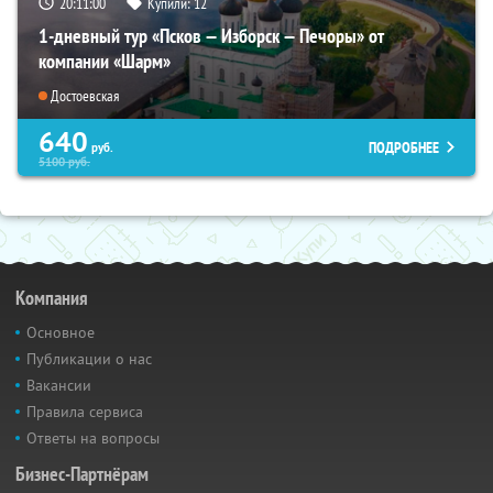
20:10:59
Купили:
12
1-дневный тур «Псков — Изборск — Печоры» от
компании «Шарм»
Достоевская
640
ПОДРОБНЕЕ
руб.
5100
руб.
Компания
Основное
Публикации о нас
Вакансии
Правила сервиса
Ответы на вопросы
Бизнес-Партнёрам