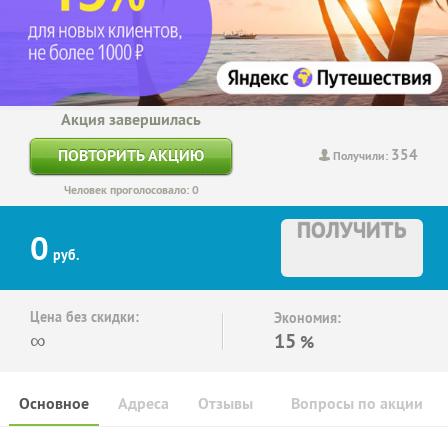
Акция завершилась
354
ПОВТОРИТЬ АКЦИЮ
Получили:
Человек проголосовало: 0
ПОЛУЧИТЬ
0
руб.
Цена без скидки:
Экономия:
∞
15
%
Основное
Адреса
Отзывы
Вопросы по акции