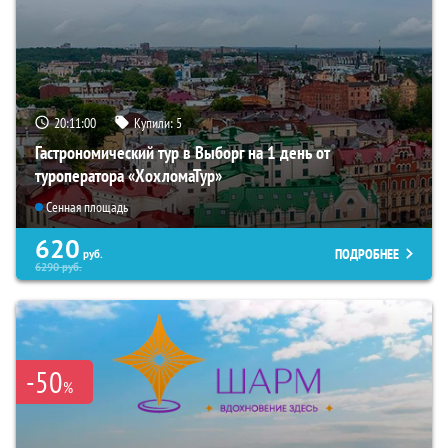
20:10:59
Купили:
5
Гастрономический тур в Выборг на 1 день от
туроператора «ХохломаТур»
Сенная площадь
620
ПОДРОБНЕЕ
руб.
6290
руб.
-50
%