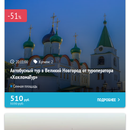
-51
%
20:10:59
Купили:
2
Автобусный тур в Великий Новгород от туроператора
«ХохломаТур»
Сенная площадь
510
ПОДРОБНЕЕ
руб.
5190
руб.