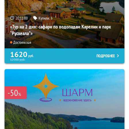
20:10:59
Купили:
6
«Тур на 2 дня: сафари по водопадам Карелии и парк
“Рускеала"»
Достоевская
1620
ПОДРОБНЕЕ
руб.
12900
руб.
-50
%