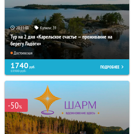
20:10:59
Купили:
39
Тур на 2 дня «Карельское счастье — проживание на
берегу Ладоги»
Достоевская
1740
ПОДРОБНЕЕ
руб.
13900
руб.
-50
%