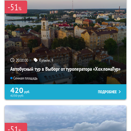
-51
%
20:10:59
Купили:
9
Автобусный тур в Выборг от туроператора «ХохломаТур»
Сенная площадь
420
ПОДРОБНЕЕ
руб.
4230
руб.
-51
%