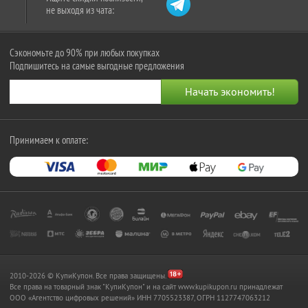
не выходя из чата:
Сэкономьте до 90% при любых покупках
Подпишитесь на самые выгодные предложения
Принимаем к оплате:
2010-2026 © КупиКупон. Все права защищены.
Все права на товарный знак "КупиКупон" и на сайт www.kupikupon.ru принадлежат
OOO «Агентство цифровых решений» ИНН 7705523387, ОГРН 1127747063212