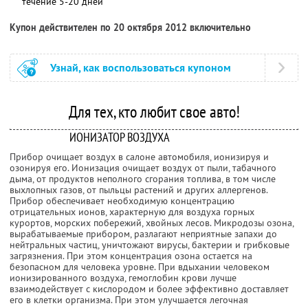
течение 5-20 дней
Купон действителен по 20 октября 2012 включительно
Узнай, как воспользоваться купоном
Для тех, кто любит свое авто!
ИОНИЗАТОР ВОЗДУХА
Прибор очищает воздух в салоне автомобиля, ионизируя и
озонируя его. Ионизация очищает воздух от пыли, табачного
дыма, от продуктов неполного сгорания топлива, в том числе
выхлопных газов, от пыльцы растений и других аллергенов.
Прибор обеспечивает необходимую концентрацию
отрицательных ионов, характерную для воздуха горных
курортов, морских побережий, хвойных лесов. Микродозы озона,
вырабатываемые прибором, разлагают неприятные запахи до
нейтральных частиц, уничтожают вирусы, бактерии и грибковые
загрязнения. При этом концентрация озона остается на
безопасном для человека уровне. При вдыхании человеком
ионизированного воздуха, гемоглобин крови лучше
взаимодействует с кислородом и более эффективно доставляет
его в клетки организма. При этом улучшается легочная