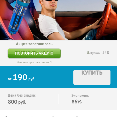
Акция завершилась
148
ПОВТОРИТЬ АКЦИЮ
Купили:
Человек проголосовало: 1
КУПИТЬ
190
от
руб.
Цена без скидки:
Экономия:
800
86%
руб.