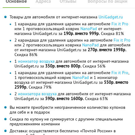
Основное
Адреса
Отзывы
Вопросы по акции
Товары для автомобиля от интернет-магазина
UniGadget.ru
1 карандаш для удаления царапин на автомобиле
Fix it Pro
или 1 противоскользящий коврик
NanoPad
от интернет-
магазина UniGadget.ru за
190р. вместо 999р.
Скидка 81%
2 карандаша для удаления царапин на автомобиле
Fix it Pro
или 2 противоскользящих коврика
NanoPad
для автомобиля
от интернет-магазина UniGadget.ru за
270р. вместо 1998р.
Скидка 86%
1
ионизатор воздуха
для автомобиля от интернет-магазина
UniGadget.ru за
350р. вместо 800р.
Скидка 56%
1 карандаш для удаления царапин на автомобиле
Fix it Pro
,
1 противоскользящий коврик
NanoPad
и 1 ионизатор
воздуха от интернет-магазина UniGadget.ru за
550р. вместо
2599р.
Скидка 79%
2
ионизатора воздуха
для автомобиля от интернет-магазина
UniGadget.ru за
590р. вместо 1600р.
Скидка 63%
Вы можете приобрести неограниченное количество купонов
для себя и в подарок
Скидка по купону не суммируется с другими специальными
предложениями компании
Доставка: осуществляется бесплатно «Почтой России» в