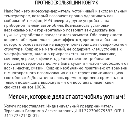
ПРОТИВОСКОЛЬЗЯЩИЙ КОВРИК
NanoPad - это аксессуар-держатель, устойчивый к экстремальным
температурам, который позволяет прочно удерживать ваш
мобильный телефон, MP3-плеер и другие устройства на
приборной панели автомобиля. Возможность установки
вертикально или горизонтально позволит вам держать все
нужные устройства в пределах досягаемости. Обе поверхности
коврика обладают «клеящим» эффектом, принцип действия
которого основывается на вакуум-производящей поверхностной
структуре. Коврик не магнитный, не содержит клея, устойчив к
ультрафиолету, надежно прикрепляется на стекле, пластике,
металле, дереве, кафеле и т.д. Единственное требование -
несущая поверхность должна быть сухой и чистой - свободной от
воска, мастик, смазки. Коврик необычайно практичен: от времени
и многократного использования он не теряет своих «клеящих»
способностей. Достаточно лишь время от времени промыть его
теплой водой, дать высохнуть - и он восстанавливает свои
свойства на все 100%.
Мелочи, которые делают автомобиль уютным!
Услуги предоставляет: Индивидуальный предприниматель
Туравинин Владимир Александрович,
ИНН 222306979392
, ОГРН
311222321400012