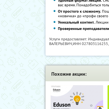
Удобный формат лекций.
Смо
вас время. Понадобиться толь
От простого к сложному.
Поша
«новичка» до «профи своего 
Уникальный контент.
Лекции
Проверенные преподаватели
Услуги предоставляет: Индивид
ВАЛЕРЬЕВИЧ,
ИНН 027803116255
Похожие акции: