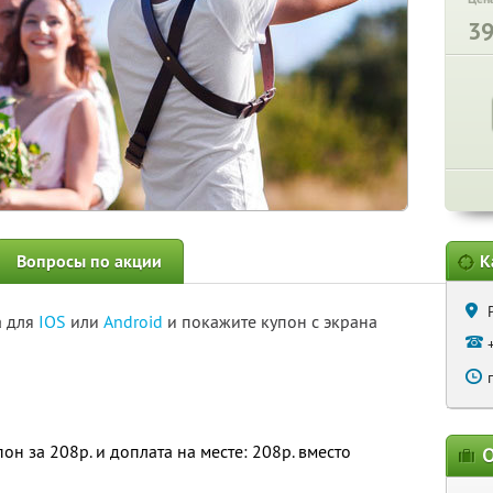
3
Вопросы по акции
К
а для
IOS
или
Android
и покажите купон с экрана
н за 208р. и доплата на месте: 208р. вместо
О