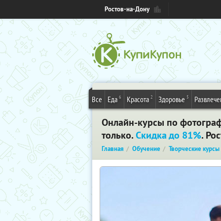
Ростов-на-Дону
6
2
5
Все
Еда
Красота
Здоровье
Развлече
Онлайн-курсы по фотографи
только.
Скидка до 81%
. Ро
Главная
Обучение
Творческие курсы