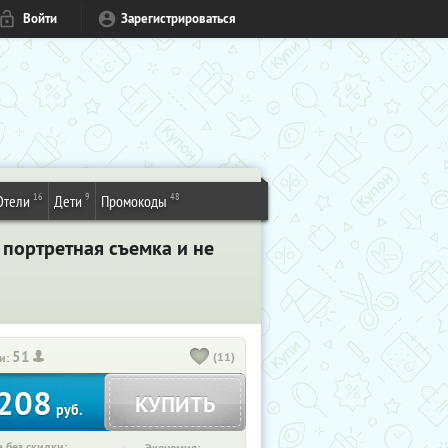
Войти
Зарегистрироваться
16
9
48
Отели
Дети
Промокоды
 портретная съемка и не
51
(11)
и:
208
КУПИТЬ
руб.
 без скидки: