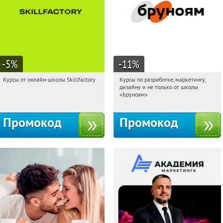
-5
%
-11
%
Курсы от онлайн-школы Skillfactory
Курсы по разработке, маркетингу,
16:26:14
Получи первым!
16:26:14
Получи первым!
дизайну и не только от школы
Россия
Россия
«Бруноям»
Промокод
Промокод