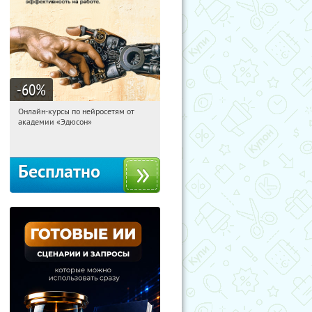
-60
%
Онлайн-курсы по нейросетям от
16:26:14
Получили:
6
академии «Эдюсон»
Москва
Бесплатно