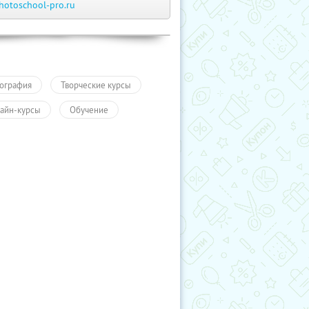
hotoschool-pro.ru
ография
Творческие курсы
айн-курсы
Обучение