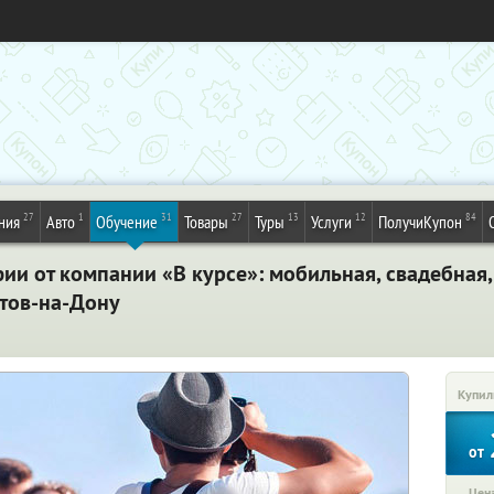
27
1
31
27
13
12
84
ния
Авто
Обучение
Товары
Туры
Услуги
ПолучиКупон
и от компании «В курсе»: мобильная, свадебная,
стов-на-Дону
Купил
от
Цена