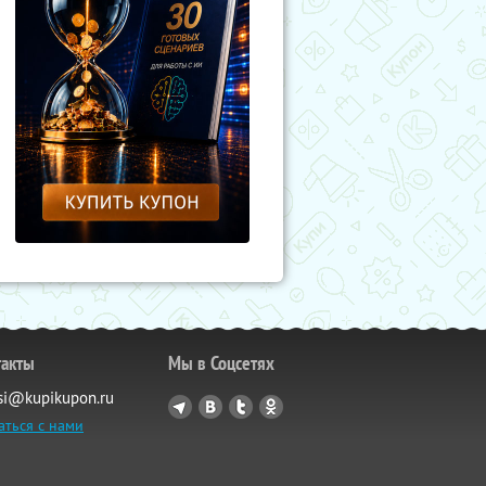
такты
Мы в Соцсетях
si@kupikupon.ru
аться с нами