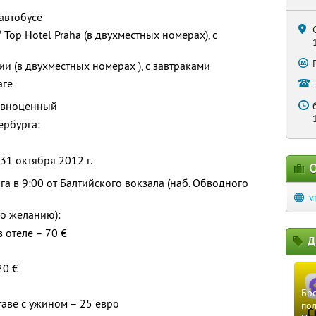
автобусе
 Top Hotel Prahа (в двухместных номерах), с
ии (в двухместных номерах ), с завтраками
аге
равноценный
ербурга:
, 31 октября 2012 г.
О
а в 9:00 от Балтийского вокзала (наб. Обводного
v
о желанию):
 отеле – 70 €
Д
20 €
Бро
таве с ужином – 25 евро
пол