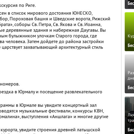
Бе
скурсия по Риге.
есен в список мирового достояния ЮНЕСКО,
бор, Пороховая башня и Шведские ворота, Рижский
ата», соборы Св. Петра, Св. Якова и Св. Иоанна,
ые деревянные здания и набережная Даугавы. Вы
ным булыжником улочкам Старого города, где
Кур
ва человека. Затем дойдете до района застройки
Бе
де царствует захватывающий архитектурный стиль
Ра
дне
 номеров.
Бе
оездка в Юрмалу и посещение развлекательного
граммы в Юрмале вы увидите концертный зал
оводятся музыкальные фестивали, конкурсы КВН,
Люб
рмалина», выступления «Аншлага» и многие другие
тра
 курорта, увидите строения древней латышской
Бе