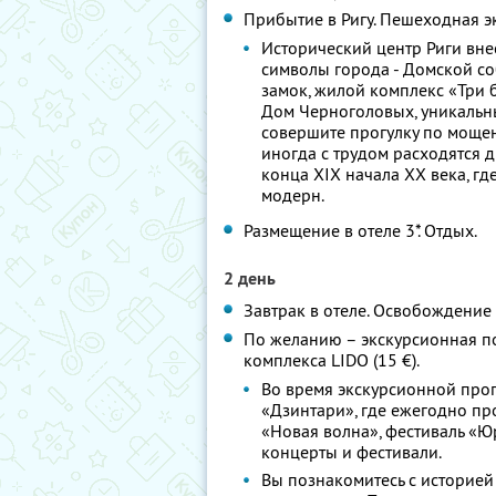
Прибытие в Ригу. Пешеходная эк
Исторический центр Риги вн
символы города - Домской со
замок, жилой комплекс «Три бр
Дом Черноголовых, уникальн
совершите прогулку по моще
иногда с трудом расходятся д
конца XIX начала XX века, г
модерн.
Размещение в отеле 3*. Отдых.
2 день
Завтрак в отеле. Освобождение
По желанию – экскурсионная п
комплекса LIDO (15 €).
Во время экскурсионной про
«Дзинтари», где ежегодно пр
«Новая волна», фестиваль «Ю
концерты и фестивали.
Вы познакомитесь с историей