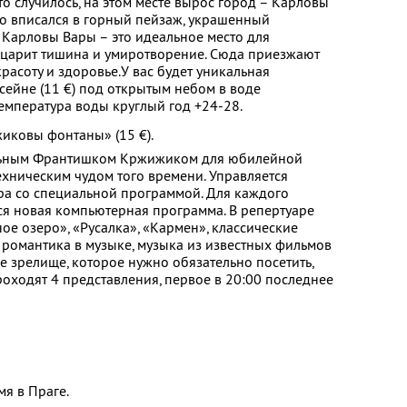
то случилось, на этом месте вырос город – Карловы
о вписался в горный пейзаж, украшенный
 Карловы Вары – это идеальное место для
ь царит тишина и умиротворение. Сюда приезжают
расоту и здоровье.У вас будет уникальная
сейне (11 €) под открытым небом в воде
температура воды круглый год +24-28.
иковы фонтаны» (15 €).
льным Франтишком Кржижиком для юбилейной
ехническим чудом того времени. Управляется
а со специальной программой. Для каждого
ся новая компьютерная программа. В репертуаре
е озеро», «Русалка», «Кармен», классические
романтика в музыке, музыка из известных фильмов
зрелище, которое нужно обязательно посетить,
роходят 4 представления, первое в 20:00 последнее
мя в Праге.