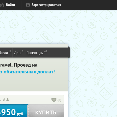
Войти
Зарегистрироваться
16
9
48
Отели
Дети
Промокоды
ravel. Проезд на
з обязательных доплат!
8
(0)
и:
4950
КУПИТЬ
руб.