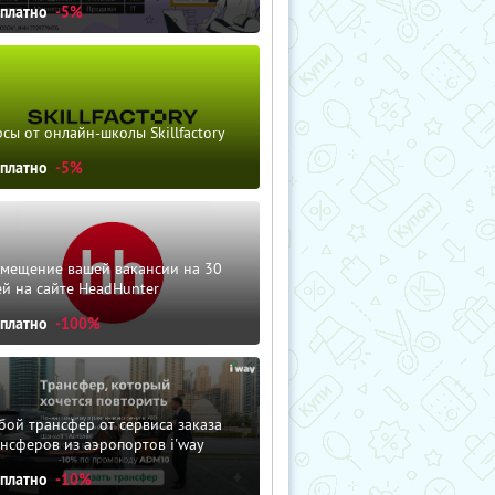
сплатно
-5%
сы от онлайн-школы Skillfactory
сплатно
-5%
змещение вашей вакансии на 30
й на сайте HeadHunter
сплатно
-100%
ой трансфер от сервиса заказа
нсферов из аэропортов i'way
сплатно
-10%