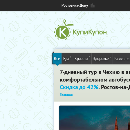
Ростов-на-Дону
6
2
5
Все
Еда
Красота
Здоровье
Развлече
7-дневный тур в Чехию в ав
комфортабельном автобусе,
Скидка до 42%
. Ростов-на
Главная