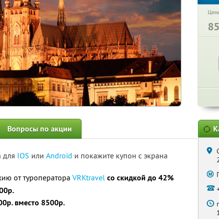
Цена
8
Вопросы по акции
К
а для
IOS
или
Android
и покажите купон с экрана
хию от туроператора
VRKtravel
со скидкой до 42%
00р.
00р. вместо 8500р.