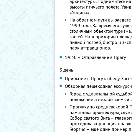
архитектуры. Поднимитесь на
высоты птичьего полета. Уви
«Ундина».
На обратном пути вы заедете
1999 года. За время его суще
столичным объектом туризма.
гостей. На территории площа
пивной погреб, бистро и эксп
парк аттракционов.
14:30 – Отправление в Прагу.
3 день
Прибытие в Прагу к обеду. Засел
Обзорная пешеходная экскурси
Город с удивительной судьбо
положение и незабываемый о
Прогулку по средневековой П
памятника архитектуры, служ
Собор святого Вита – главног
проходила коронация правящ
Георгия – еще один пример п