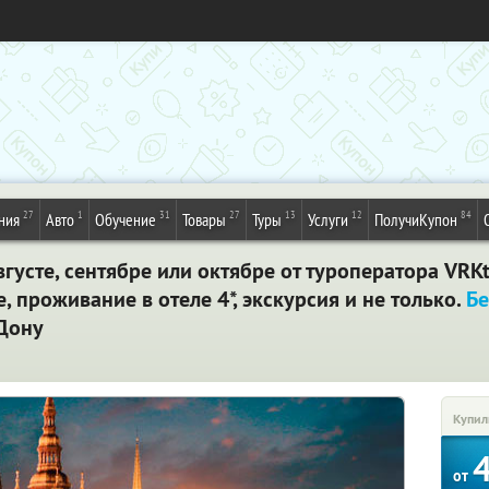
27
1
31
27
13
12
84
ния
Авто
Обучение
Товары
Туры
Услуги
ПолучиКупон
густе, сентябре или октябре от туроператора VRKt
 проживание в отеле 4*, экскурсия и не только.
Бе
-Дону
Купил
от