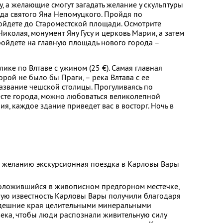
у, а желающие смогут загадать желание у скульптуры
да святого Яна Непомуцкого. Пройдя по
ойдете до Староместской площади. Осмотрите
иколая, монумент Яну Гусу и церковь Марии, а затем
ойдете на главную площадь нового города –
ике по Влтаве с ужином (25 €). Самая главная
орой не было бы Праги, – река Влтава с ее
азвание чешской столицы. Прогуливаясь по
сте города, можно любоваться великолепной
ия, каждое здание приведет вас в восторг. Ночь в
о желанию экскурсионная поездка в Карловы Вары
положившийся в живописном предгорном местечке,
ную известность Карловы Вары получили благодаря
здешние края целительными минеральными
ека, чтобы люди распознали живительную силу