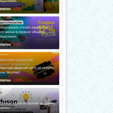
тешествия»
сплатно
-10%
нирование отелей, квартир и
го жилья в сервисе «Яндекс
тешествия»
сплатно
-12%
сплатный вводный урок от онлайн-
олы Skysmart
сплатно
-100%
зличные курсы от онлайн-академии
дюсон»