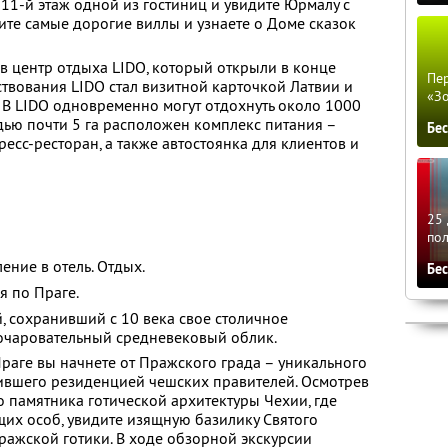
 11-й этаж одной из гостиниц и увидите Юрмалу с
дите самые дорогие виллы и узнаете о Доме сказок
 в центр отдыха LIDO, который открыли в конце
Пер
ствования LIDO стал визитной карточкой Латвии и
«З
 В LIDO одновременно могут отдохнуть около 1000
дью почти 5 га расположен комплекс питания –
Бе
ресс-ресторан, а также автостоянка для клиентов и
25 
по
ение в отель. Отдых.
Бе
я по Праге.
й, сохранивший с 10 века свое столичное
чаровательный средневековый облик.
раге вы начнете от Пражского града – уникального
ившего резиденцией чешских правителей. Осмотрев
о памятника готической архитектуры Чехии, где
их особ, увидите изящную базилику Святого
ражской готики. В ходе обзорной экскурсии