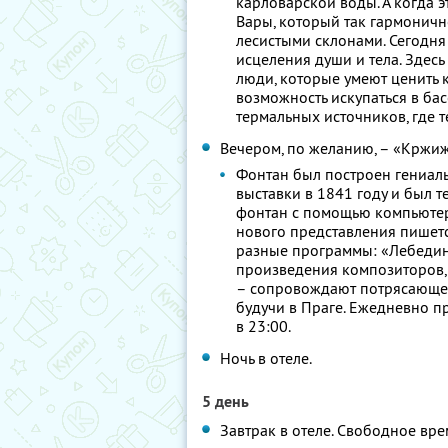
карловарской воды. А когда э
Вары, который так гармоничн
лесистыми склонами. Сегодня
исцеления души и тела. Здес
люди, которые умеют ценить к
возможность искупаться в бас
термальных источников, где 
Вечером, по желанию, – «Кржиж
Фонтан был построен гениа
выставки в 1841 году и был т
фонтан с помощью компьютер
нового представления пишет
разные программы: «Лебедино
произведения композиторов, 
– сопровождают потрясающее 
будучи в Праге. Ежедневно п
в 23:00.
Ночь в отеле.
5 день
Завтрак в отеле. Свободное вре