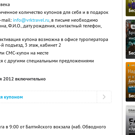
Пу
овека
Бе
ченное количество купонов для себя и в подарок
-mail:
info@vrktravel.ru
, в письме необходимо
на, Ф.И.О., дату рождения, контактный телефон,
Бро
ино
активация купона возможна в офисе туроператора
Пу
2-й подъезд, 3 этаж, кабинет 2
ли СМС-купон на месте
Бе
тся с другими специальными предложениями
ря 2012 включительно
Бе
шк
Бе
ся купоном
Ра
а в 9:00 от Балтийского вокзала (наб. Обводного
«Э