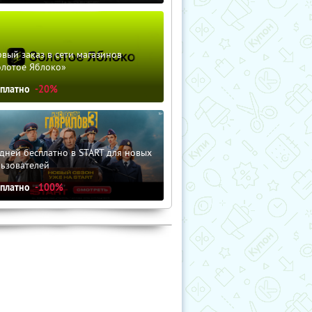
вый заказ в сети магазинов
олотое Яблоко»
сплатно
-20%
дней бесплатно в START для новых
льзователей
сплатно
-100%