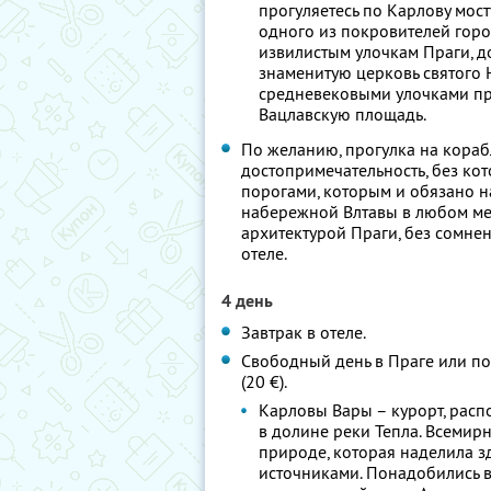
прогуляетесь по Карлову мост
одного из покровителей горо
извилистым улочкам Праги, д
знаменитую церковь святого Н
средневековыми улочками пр
Вацлавскую площадь.
По желанию, прогулка на корабл
достопримечательность, без кот
порогами, которым и обязано н
набережной Влтавы в любом ме
архитектурой Праги, без сомнен
отеле.
4 день
Завтрак в отеле.
Свободный день в Праге или п
(20 €).
Карловы Вары – курорт, рас
в долине реки Тепла. Всемир
природе, которая наделила 
источниками. Понадобились в