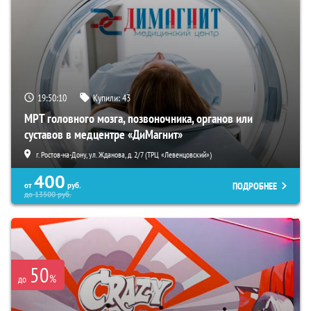
19:50:09
Купили:
43
МРТ головного мозга, позвоночника, органов или
суставов в медцентре «ДиМагнит»
г. Ростов-на-Дону, ул. Жданова, д. 2/7 (ТРЦ «Левенцовский»)
400
ПОДРОБНЕЕ
от
руб.
до
13500
руб.
50
%
до