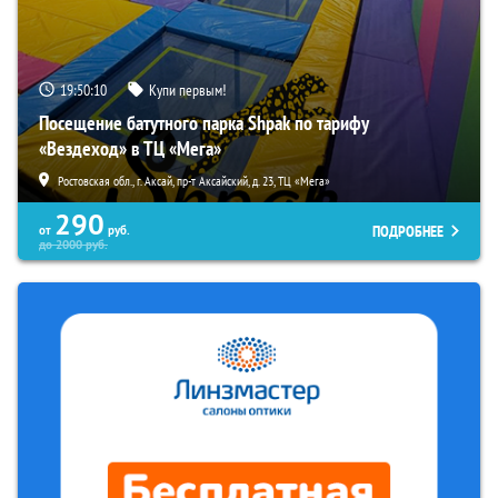
19:50:09
Купи первым!
Посещение батутного парка Shpak по тарифу
«Вездеход» в ТЦ «Мега»
Ростовская обл., г. Аксай, пр-т Аксайский, д. 23, ТЦ «Мега»
290
ПОДРОБНЕЕ
от
руб.
до
2000
руб.