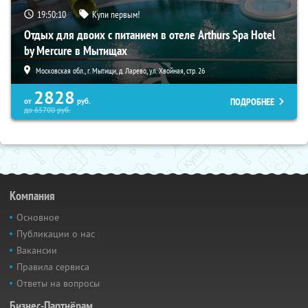
19:50:09
Купи первым!
Отдых для двоих с питанием в отеле Arthurs Spa Hotel
by Mercure в Мытищах
Московская обл., г. Мытищи, д. Ларево, ул. Хвойная, стр. 26
2828
ПОДРОБНЕЕ
от
руб.
до
65700
руб.
Компания
Основное
Публикации о нас
Вакансии
Правила сервиса
Ответы на вопросы
Бизнес-Партнёрам