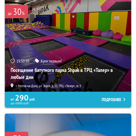
30
%
до
19:50:09
Купи первым!
Посещение батутного парка Shpak в ТРЦ «Талер» в
любые дни
г. Ростов-на-Дону, ул. Зорге, д. 33, ТРЦ «Талер», эт. 5
290
ПОДРОБНЕЕ
от
руб.
до
2000
руб.