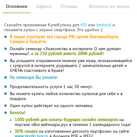
Основное
Адреса
Отзывы
Вопросы по акции
Скачайте приложение КупиКупона для
IOS
или
Android
и
покажите купон с экрана смартфона. Это удобно :)
В акции участвуют все города РФ, кроме Екатеринбурга,
Самары и Тольятти
Онлайн семинар «Знакомство в интернете. О чем думают
мужчины?..»
за 250 рублей вместо
2000
рублей!
Вы услышите откровенное мнение уже мужа, познакомившейся
с супругой в интернете, родившего 2 замечательных детей и
ОЧЕНЬ счастливого в браке!
На семинаре Вы узнаете:
Продолжительность услуги 1 час 30 минут.
Вы можете купить любое количество купонов для себя и в
подарок.
Один купон действует на одного человека.
Бонусы
!
1000 рублей для оплаты будущих онлайн семинаров
на
портале «Все вебинары.ру» в течении 1 календарного года!
30% скидка
на изготовлении детского портфолио на сайте
www.skazki.nov.ru
в формате PDF и JPEG!