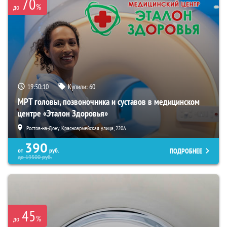
70
%
до
19:50:09
Купили:
60
МРТ головы, позвоночника и суставов в медицинском
центре «Эталон Здоровья»
Ростов-на-Дону, Красноармейская улица, 220А
390
ПОДРОБНЕЕ
от
руб.
до
19500
руб.
45
%
до