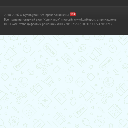
2010-2026 © КупиКупон. Все права защищены.
Все права на товарный знак "КупиКупон" и на сайт www.kupikupon.ru принадлежат
OOO «Агентство цифровых решений» ИНН 7705523387, ОГРН 1127747063212