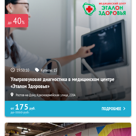
40
%
до
19:50:09
Купили:
15
Ультразвуковая диагностика в медицинском центре
«Эталон Здоровья»
Ростов-на-Дону, Красноармейская улица, 220А
175
ПОДРОБНЕЕ
от
руб.
до
3860
руб.