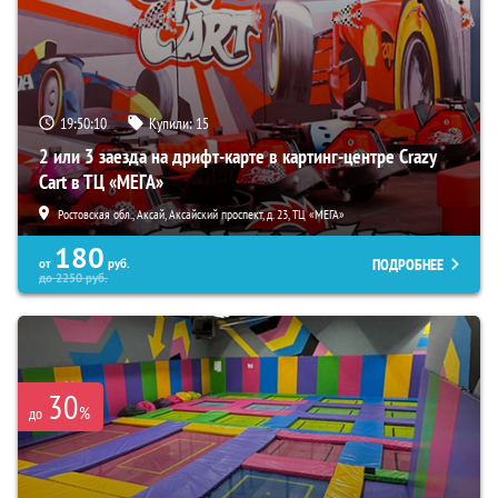
19:50:09
Купили:
15
2 или 3 заезда на дрифт-карте в картинг-центре Crazy
Cart в ТЦ «МЕГА»
Ростовская обл., Аксай, Аксайский проспект, д. 23, ТЦ «МЕГА»
180
ПОДРОБНЕЕ
от
руб.
до
2250
руб.
30
%
до