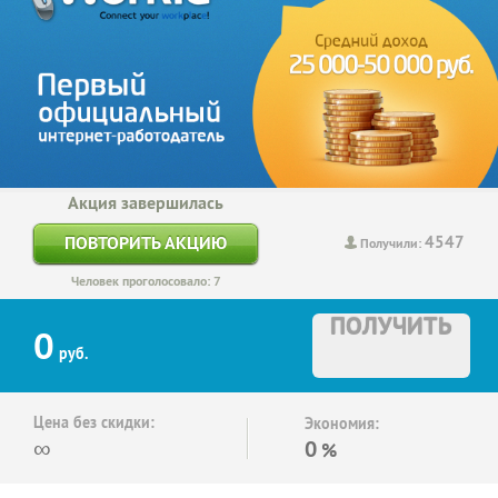
Акция завершилась
4547
ПОВТОРИТЬ АКЦИЮ
Получили:
Человек проголосовало: 7
ПОЛУЧИТЬ
0
руб.
Цена без скидки:
Экономия:
∞
0
%