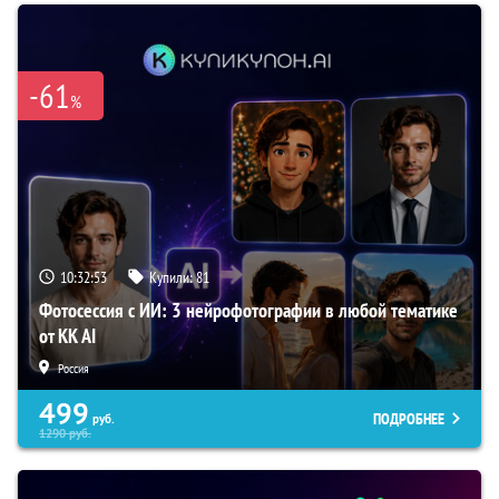
-61
%
10:32:52
Купили:
81
Фотосессия с ИИ: 3 нейрофотографии в любой тематике
от KK AI
Россия
499
ПОДРОБНЕЕ
руб.
1290
руб.