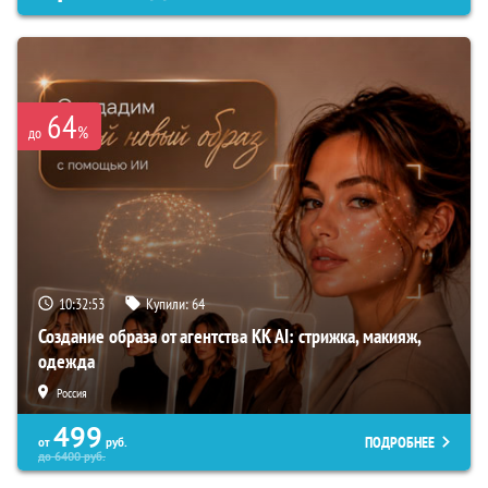
64
%
до
10:32:52
Купили:
64
Создание образа от агентства KK AI: стрижка, макияж,
одежда
Россия
499
ПОДРОБНЕЕ
от
руб.
до
6400
руб.