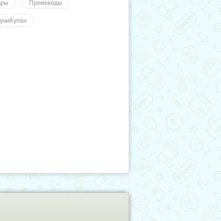
ары
Промокоды
учиКупон