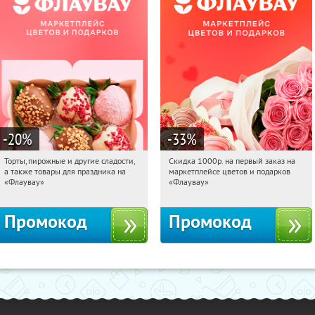
-20
%
-33
%
Торты, пирожные и другие сладости,
Скидка 1000р. на первый заказ на
09:00:42
Получили:
6
09:00:42
Получили:
18
а также товары для праздника на
маркетплейсе цветов и подарков
Россия
Россия
«Флаувау»
«Флаувау»
Промокод
Промокод