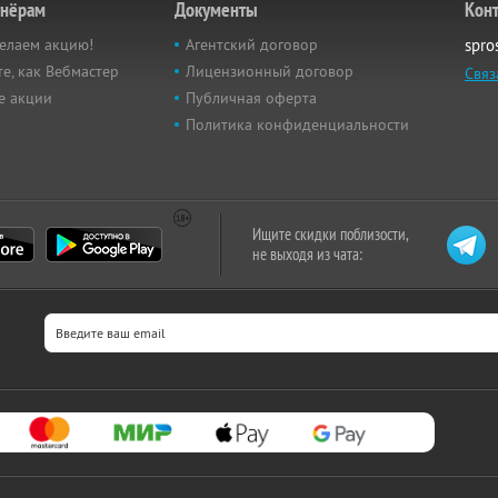
тнёрам
Документы
Кон
елаем акцию!
Агентский договор
spro
е, как Вебмастер
Лицензионный договор
Связ
е акции
Публичная оферта
Политика конфиденциальности
Ищите скидки поблизости,
не выходя из чата: