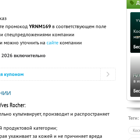
Д
каз
ите промокод
YRNM169
в соответствующем поле
Ко
ими спецпредложениями компании
ма
и можно уточнить на
сайте
компании
Бе
а 2026 включительно
ся купоном
На
в и
Бе
НИИ
ves Rocher:
ельно культивирует, производит и распространяет
Теги:
й продуктовой категории;
Кос
рая ухаживает за кожей и не причиняет вреда