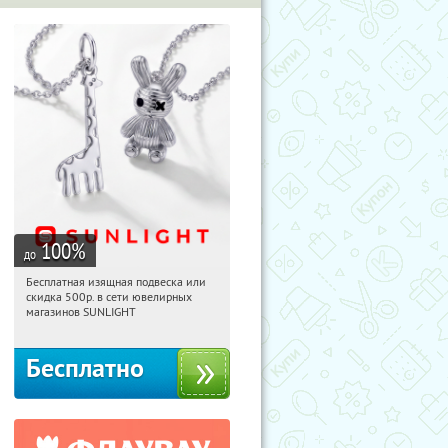
100
%
до
Бесплатная изящная подвеска или
09:00:42
Получили:
73
скидка 500р. в сети ювелирных
Россия
магазинов SUNLIGHT
Бесплатно