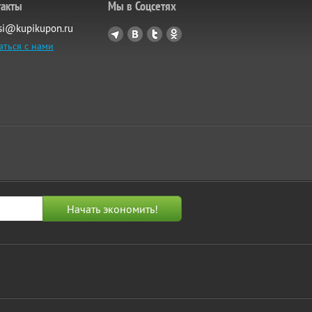
такты
Мы в Соцсетях
si@kupikupon.ru
аться с нами