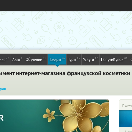
27
1
31
26
13
12
84
ния
Авто
Обучение
Товары
Туры
Услуги
ПолучиКупон
тимент интернет-магазина французской косметики
рия
Получ
Цена