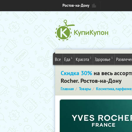
Ростов-на-Дону
6
2
5
Все
Еда
Красота
Здоровье
Развлече
Скидка 30%
на весь ассор
Rocher. Ростов-на-Дону
Главная
Товары
Косметика, парфюме