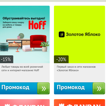
-15
%
-20
%
Любые товары во всей розничной
Первый заказ в сети магазинов
09:00:42
Получили:
83
09:00:42
Получи первым!
сети и интернет-магазине Hoff
«Золотое Яблоко»
Москва, 1-й Волоколамский проезд,
Россия
10с1
Промокод
Промокод