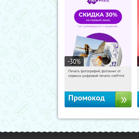
-30
%
Печать фотографий, фотокниг от
09:00:42
Получили:
4
сервиса цифровой печати netPrint
Россия
Промокод