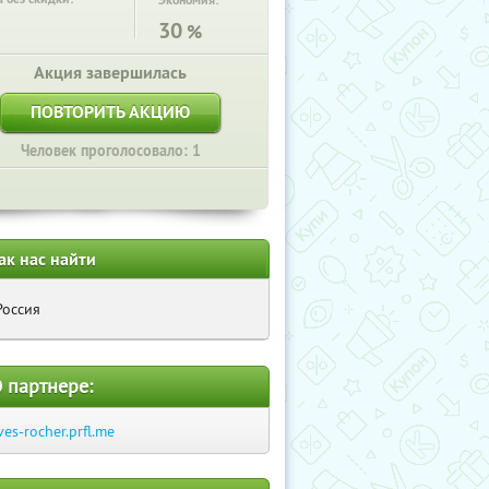
Экономия:
30
%
Акция завершилась
ПОВТОРИТЬ АКЦИЮ
Человек проголосовало: 1
ак нас найти
Россия
 партнере:
ves-rocher.prfl.me