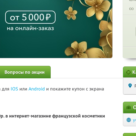
∞
Вопросы по акции
К
а для
IOS
или
Android
и покажите купон с экрана
О
0р. в интернет-магазине французской косметики
y