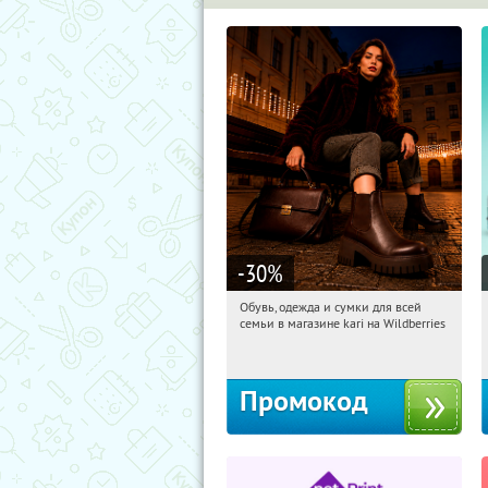
-30
%
Обувь, одежда и сумки для всей
09:00:42
Получили:
30
семьи в магазине kari на Wildberries
Россия
Промокод