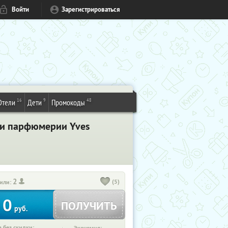
Войти
Зарегистрироваться
16
9
48
Отели
Дети
Промокоды
 и парфюмерии Yves
2
(5)
или:
0
ПОЛУЧИТЬ
руб.
 без скидки: