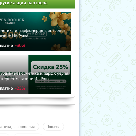
ругие акции партнера
сметика и парфюмерия в интернет-
газине Ив Роше
сплатно
-30%
туральная косметика и парфюмерия
нтернет-магазине Ив Роше
сплатно
-25%
метика, парфюмерия
Товары