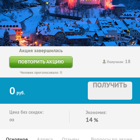
Акция завершилась
18
ПОВТОРИТЬ АКЦИЮ
Получили:
Человек проголосовало: 0
ПОЛУЧИТЬ
0
руб.
Цена без скидки:
Экономия:
∞
14
%
Основное
Адреса
Отзывы
Вопросы по акции