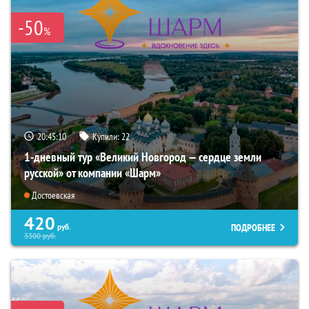
-50
%
20:45:08
Купили:
22
1-дневный тур «Великий Новгород — сердце земли
русской» от компании «Шарм»
Достоевская
420
ПОДРОБНЕЕ
руб.
3300
руб.