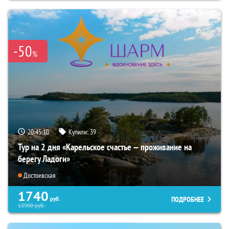
-50
%
20:45:08
Купили:
39
Тур на 2 дня «Карельское счастье — проживание на
берегу Ладоги»
Достоевская
1740
ПОДРОБНЕЕ
руб.
13900
руб.