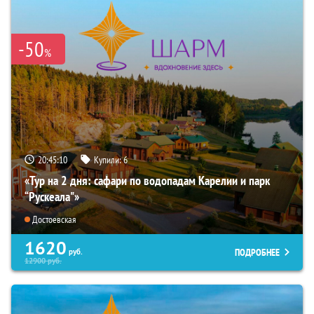
-50
%
20:45:08
Купили:
6
«Тур на 2 дня: сафари по водопадам Карелии и парк
“Рускеала"»
Достоевская
1620
ПОДРОБНЕЕ
руб.
12900
руб.