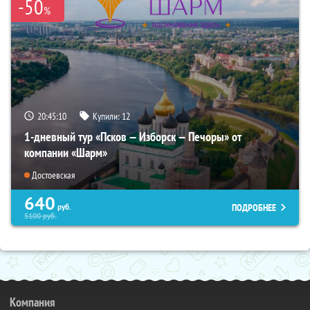
-50
%
20:45:08
Купили:
12
1-дневный тур «Псков — Изборск — Печоры» от
компании «Шарм»
Достоевская
640
ПОДРОБНЕЕ
руб.
5100
руб.
Компания