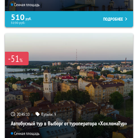
Сенная площадь
510
ПОДРОБНЕЕ
руб.
5190
руб.
-51
%
20:45:08
Купили:
9
Автобусный тур в Выборг от туроператора «ХохломаТур»
Сенная площадь