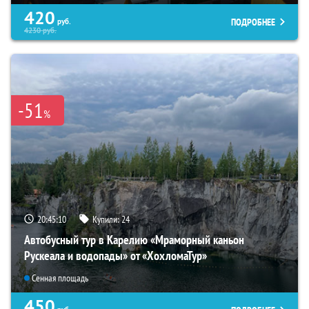
420
ПОДРОБНЕЕ
руб.
4230
руб.
-51
%
20:45:08
Купили:
24
Автобусный тур в Карелию «Мраморный каньон
Рускеала и водопады» от «ХохломаТур»
Сенная площадь
450