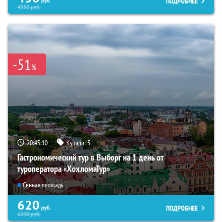
ПОДРОБНЕЕ
руб.
4550
руб.
-51
%
20:45:08
Купили:
5
Гастрономический тур в Выборг на 1 день от
туроператора «ХохломаТур»
Сенная площадь
620
ПОДРОБНЕЕ
руб.
6290
руб.