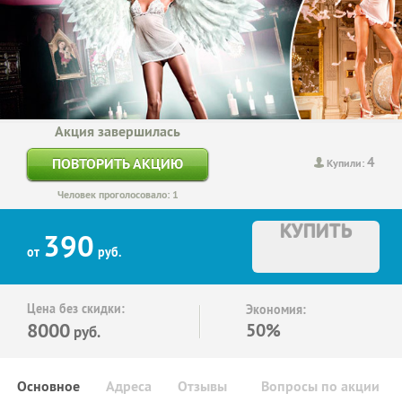
Акция завершилась
4
ПОВТОРИТЬ АКЦИЮ
Купили:
Человек проголосовало: 1
КУПИТЬ
390
от
руб.
Цена без скидки:
Экономия:
8000
50%
руб.
Основное
Адреса
Отзывы
Вопросы по акции