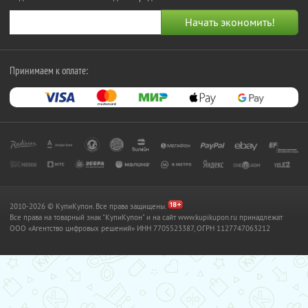
Принимаем к оплате:
2010-2026 © КупиКупон. Все права защищены.
Все права на товарный знак "КупиКупон" и на сайт www.kupikupon.ru принадлежат
OOO «Агентство цифровых решений» ИНН 7705523387, ОГРН 1127747063212