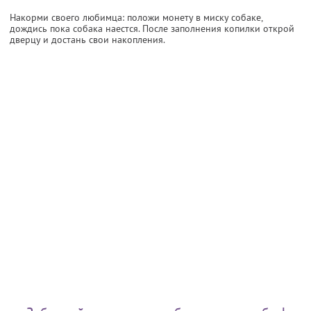
Накорми своего любимца: положи монету в миску собаке,
дождись пока собака наестся. После заполнения копилки открой
дверцу и достань свои накопления.