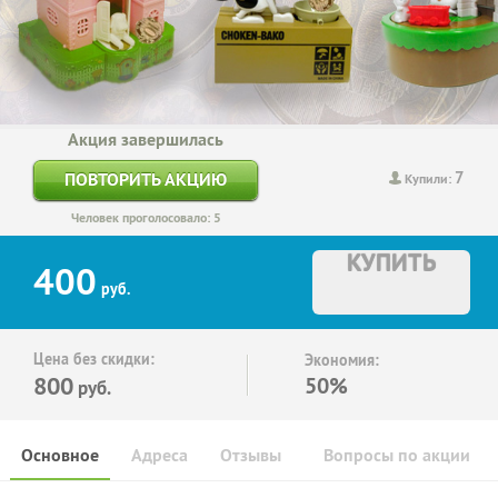
Акция завершилась
7
ПОВТОРИТЬ АКЦИЮ
Купили:
Человек проголосовало: 5
КУПИТЬ
400
руб.
Цена без скидки:
Экономия:
800
50%
руб.
Основное
Адреса
Отзывы
Вопросы по акции