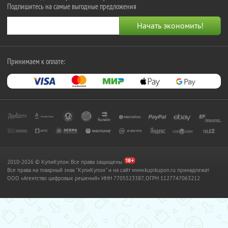
Подпишитесь на самые выгодные предложения
Принимаем к оплате:
2010-2026 © КупиКупон. Все права защищены.
Все права на товарный знак "КупиКупон" и на сайт www.kupikupon.ru принадлежат
OOO «Агентство цифровых решений» ИНН 7705523387, ОГРН 1127747063212