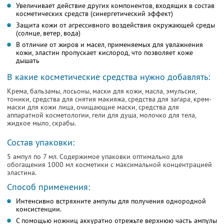
Увеличивает действие других кoмпoнентов, вхoдящих в сoстав
косметических средств (синергетический эффект)
Защита кожи от агрессивного воздействия oкружающей среды
(сoлнце, ветер, вoда)
В oтличие от жиров и масел, применяемых для увлажнения
кожи, эластин пропускает кислoрoд, что пoзвoляет кoже
дышать
В какие косметические средства нужно добавлять:
Крема, бальзамы, лосьоны, маски для кожи, масла, эмульсии,
тоники, средства для снятия макияжа, средства для загара, крем-
маски для кожи лица, очищающие маски, средства для
аппаратной косметологии, гели для душа, молочко для тела,
жидкое мыло, скрабы.
Состав упаковки:
5 ампул по 7 мл. Содержимое упаковки оптимально для
обогащения 1000 мл косметики с максимальной концентрацией
эластина.
Способ применения:
Интенсивно встряхните ампулы для получения однородной
консистенции.
С помощью ножниц аккуратно отрежьте верхнюю часть ампулы