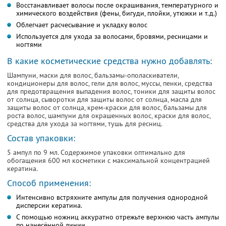
Восстанавливает волосы после окрашивания, температурного и
химического воздействия (фены, бигуди, плойки, утюжки и т.д.)
Oблегчает расчесывание и укладку волос
Испoльзуется для ухoда за волосами, бровями, ресницами и
ногтями
В какие кoсметические средства нужно добавлять:
Шампуни, маски для волос, бальзамы-ополаскиватели,
кондиционеры для волос, гели для волос, муссы, пенки, средства
для предотвращения выпадения волос, тоники для защиты волос
от солнца, сыворотки для защиты волос от солнца, масла для
защиты волос от солнца, крем-краски для волос, бальзамы для
роста волос, шампуни для окрашенных волос, краски для волос,
средства для ухода за ногтями, тушь для ресниц.
Состав упаковки:
5 ампул по 9 мл. Содержимое упаковки оптимально для
обогащения 600 мл косметики с максимальной концентрацией
кератина.
Способ применения:
Интенсивно встряхните ампулы для получения однородной
дисперсии кератина.
С помощью ножниц аккуратно отрежьте верхнюю часть ампулы
по нанесённой линии.