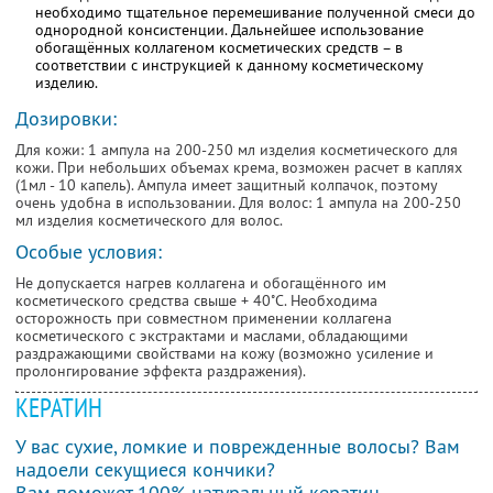
необходимо тщательное перемешивание полученной смеси до
однородной консистенции. Дальнейшее использование
обогащённых коллагеном косметических средств – в
соответствии с инструкцией к данному косметическому
изделию.
Дозировки:
Для кожи: 1 ампула на 200-250 мл изделия косметического для
кожи. При небольших объемах крема, возможен расчет в каплях
(1мл - 10 капель). Ампула имеет защитный колпачок, поэтому
очень удобна в использовании. Для волос: 1 ампула на 200-250
мл изделия косметического для волос.
Особые условия:
Не допускается нагрев коллагена и обогащённого им
косметического средства свыше + 40˚С. Необходима
осторожность при совместном применении коллагена
косметического с экстрактами и маслами, обладающими
раздражающими свойствами на кожу (возможно усиление и
пролонгирование эффекта раздражения).
КЕРАТИН
У вас сухие, ломкие и поврежденные волосы? Вам
надоели секущиеся кончики?
Вам поможет 100% натуральный кератин.