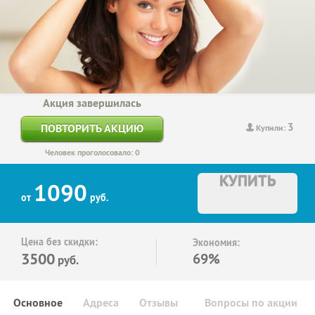
Акция завершилась
3
ПОВТОРИТЬ АКЦИЮ
Купили:
Человек проголосовало: 0
КУПИТЬ
1090
от
руб.
Цена без скидки:
Экономия:
3500
69%
руб.
Основное
Адреса
Отзывы
Вопросы по акции