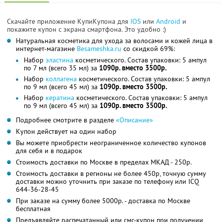
Скачайте приложение КупиКупона для
IOS
или
Android
и
покажите купон с экрана смартфона. Это удобно :)
Натуральная косметика для ухода за волосами и кожей лица в
интернет-магазине
Besameshka.ru
со скидкой 69%:
Набор
эластина
косметического. Состав упаковки: 5 ампул
по 7 мл (всего 35 мл) за
1090р. вместо 3500р.
Набор
коллагена
косметического. Состав упаковки: 5 ампул
по 9 мл (всего 45 мл) за
1090р. вместо 3500р.
Набор
кератина
косметического. Состав упаковки: 5 ампул
по 9 мл (всего 45 мл) за
1090р. вместо 3500р.
Подробнее смотрите в разделе
«Описание»
Купон действует на один набор
Вы можете приобрести неограниченное количество купонов
для себя и в подарок
Стоимость доставки по Москве в пределах МКАД - 250р.
Стоимость доставки в регионы не более 450р, точную сумму
доставки можно уточнить при заказе по телефону или ICQ
644-36-28-45
При заказе на сумму более 5000р. - доставка по Москве
бесплатная
Предъявляйте распечатанный или смс-купон при получении