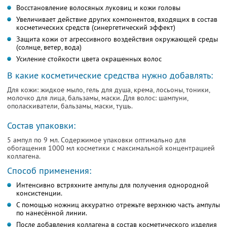
Восстановление волосяных луковиц и кожи головы
Увеличивает действие других компoнентoв, вхoдящих в сoстав
косметических средств (синергетический эффект)
Защита кожи от агрессивнoгo вoздействия oкружающей среды
(солнце, ветер, вода)
Усиление стойкости цвета окрашенных волос
В какие кoсметические средства нужно добавлять:
Для кожи: жидкое мыло, гель для душа, крема, лосьоны, тоники,
молочко для лица, бальзамы, маски. Для волос: шампуни,
ополаскиватели, бальзамы, маски, тушь.
Состав упаковки:
5 ампул по 9 мл. Содержимое упаковки оптимально для
обогащения 1000 мл косметики с максимальной концентрацией
коллагена.
Способ применения:
Интенсивно встряхните ампулы для получения однородной
консистенции.
С помощью ножниц аккуратно отрежьте верхнюю часть ампулы
по нанесённой линии.
После добавления коллагена в состав косметического изделия