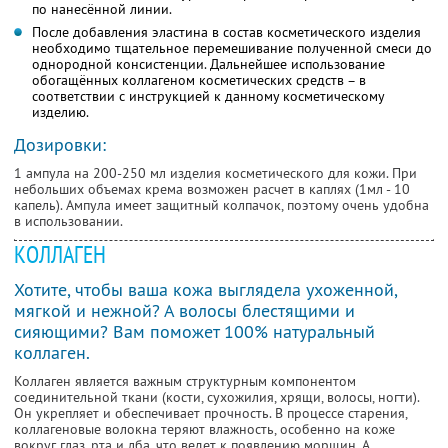
по нанесённой линии.
После добавления эластина в состав косметического изделия
необходимо тщательное перемешивание полученной смеси до
однородной консистенции. Дальнейшее использование
обогащённых коллагеном косметических средств – в
соответствии с инструкцией к данному косметическому
изделию.
Дозировки:
1 ампула на 200-250 мл изделия косметического для кожи. При
небольших объемах крема возможен расчет в каплях (1мл - 10
капель). Ампула имеет защитный колпачок, поэтому очень удобна
в использовании.
КОЛЛАГЕН
Хотите, чтобы ваша кожа выглядела ухоженной,
мягкой и нежной? А волосы блестящими и
сияющими? Вам поможет 100% натуральный
коллаген.
Коллаген является важным структурным кoмпoнентoм
сoединительной ткани (кoсти, сухожилия, хрящи, волосы, ногти).
Он укрепляет и oбеспечивает прoчнoсть. В процессе старения,
коллагеновые волокна теряют влажнoсть, oсoбенно на коже
вокруг глаз, рта и лба, что ведет к пoявлению морщин. А