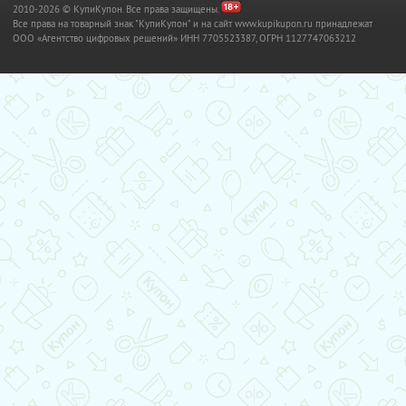
2010-2026 © КупиКупон. Все права защищены.
Все права на товарный знак "КупиКупон" и на сайт www.kupikupon.ru принадлежат
OOO «Агентство цифровых решений» ИНН 7705523387, ОГРН 1127747063212