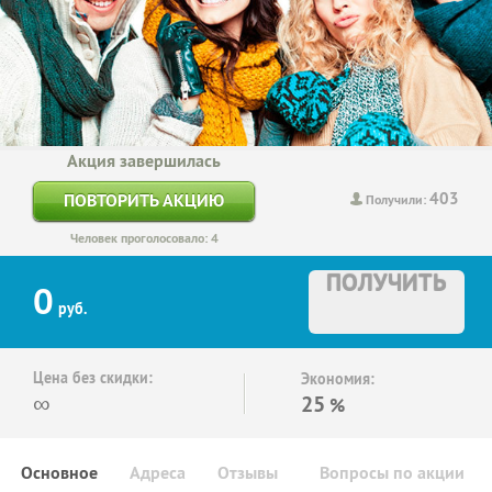
Акция завершилась
403
ПОВТОРИТЬ АКЦИЮ
Получили:
Человек проголосовало: 4
ПОЛУЧИТЬ
0
руб.
Цена без скидки:
Экономия:
∞
25
%
Основное
Адреса
Отзывы
Вопросы по акции