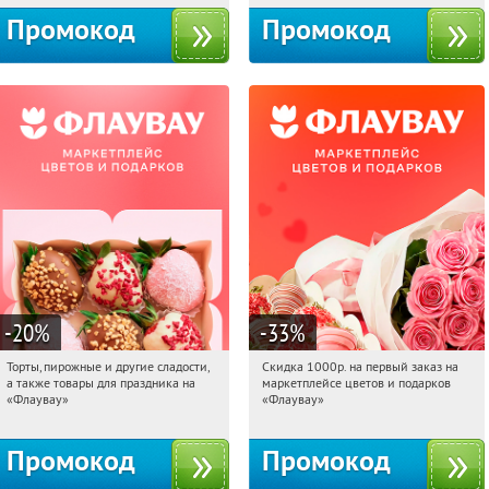
Промокод
Промокод
-20
%
-33
%
Торты, пирожные и другие сладости,
Скидка 1000р. на первый заказ на
10:44:36
Получили:
6
10:44:36
Получили:
18
а также товары для праздника на
маркетплейсе цветов и подарков
Россия
Россия
«Флаувау»
«Флаувау»
Промокод
Промокод