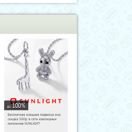
100
%
до
Бесплатная изящная подвеска или
10:44:36
Получили:
73
скидка 500р. в сети ювелирных
Россия
магазинов SUNLIGHT