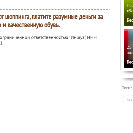
Пер
«З
т шоппинга, платите разумные деньги за
Бе
 и качественную обувь.
 ограниченной ответственностью "Иншуз",
ИНН
81
25 
по
Бе
Теги:
Тов