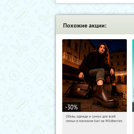
Похожие акции:
-30
%
Обувь, одежда и сумки для всей
10:44:36
Получили:
1
семьи в магазине kari на Wildberries
Россия