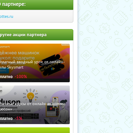
 партнере:
ottes.ru
ругие акции партнера
сплатный вводный урок от онлайн-
олы Skysmart
сплатно
-100%
зличные курсы от онлайн-академии
дюсон»
сплатно
-5%