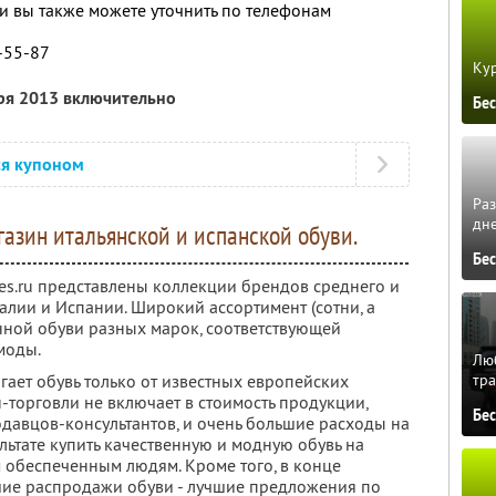
 вы также можете уточнить по телефонам
7-55-87
Кур
бря 2013 включительно
Бе
ся купоном
Ра
дне
агазин итальянской и испанской обуви.
Бе
tes.ru представлены коллекции брендов среднего и
алии и Испании. Широкий ассортимент (сотни, а
нной обуви разных марок, соответствующей
моды.
Люб
тра
агает обувь только от известных европейских
-торговли не включает в стоимость продукции,
Бе
давцов-консультантов, и очень большие расходы на
льтате купить качественную и модную обувь на
м обеспеченным людям. Кроме того, в конце
шие распродажи обуви - лучшие предложения по