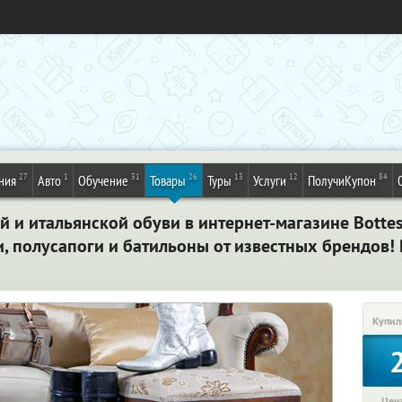
27
1
31
26
13
12
84
ния
Авто
Обучение
Товары
Туры
Услуги
ПолучиКупон
й и итальянской обуви в интернет-магазине Bottes
и, полусапоги и батильоны от известных брендов!
Купил
Цена