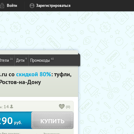
Войти
Зарегистрироваться
16
9
48
Отели
Дети
Промокоды
.ru со
скидкой 80%
: туфли,
 Ростов-на-Дону
14
(0)
и:
290
КУПИТЬ
руб.
 без скидки: