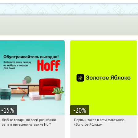
-15
%
-20
%
Любые товары во всей розничной
Первый заказ в сети магазинов
10:44:36
Получили:
83
10:44:36
Получи первым!
сети и интернет-магазине Hoff
«Золотое Яблоко»
Москва, 1-й Волоколамский проезд,
Россия
10с1