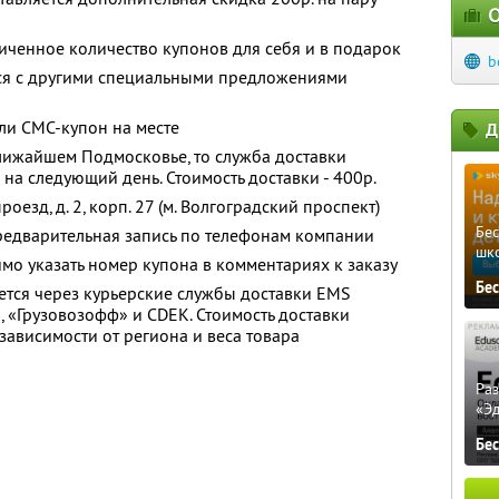
О
ченное количество купонов для себя и в подарок
b
тся с другими специальными предложениями
ли СМС-купон на месте
Д
лижайшем Подмосковье, то служба доставки
е на следующий день. Стоимость доставки - 400р.
езд, д. 2, корп. 27 (м. Волгоградский проспект)
Бе
редварительная запись по телефонам компании
шк
мо указать номер купона в комментариях к заказу
Бе
ется через курьерские службы доставки EMS
, «Грузовозофф» и CDEK. Стоимость доставки
зависимости от региона и веса товара
Ра
«Э
Бе