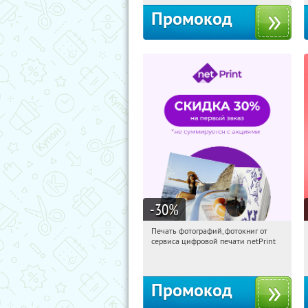
Промокод
-30
%
Печать фотографий, фотокниг от
10:44:36
Получили:
4
сервиса цифровой печати netPrint
Россия
Промокод