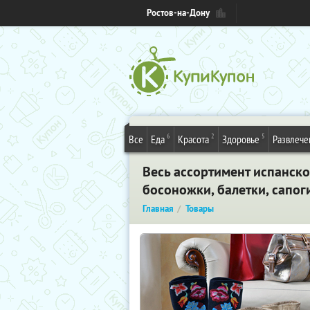
Ростов-на-Дону
6
2
5
Все
Еда
Красота
Здоровье
Развлече
Весь ассортимент испанско
босоножки, балетки, сапог
Главная
Товары