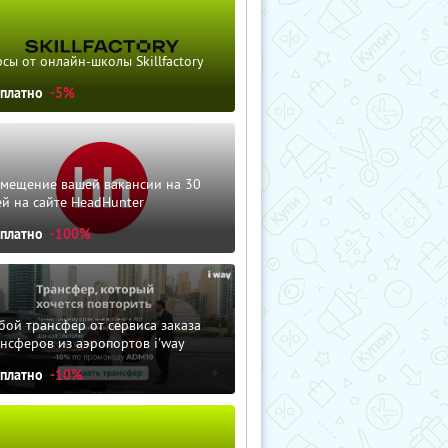
сы от онлайн-школы Skillfactory
сплатно
-5%
змещение вашей вакансии на 30
й на сайте HeadHunter
сплатно
-100%
ой трансфер от сервиса заказа
нсферов из аэропортов i'way
сплатно
-10%