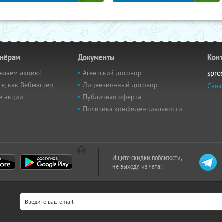
тнёрам
Документы
Кон
елаем акцию!
Агентский договор
spro
е, как Вебмастер
Лицензионный договор
Связ
е акции
Публичная оферта
Политика конфиденциальности
Ищите скидки поблизости,
не выходя из чата: