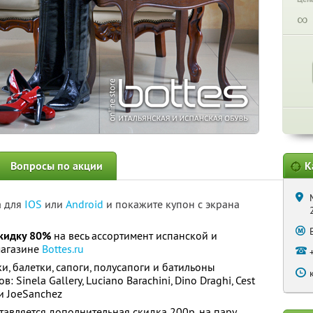
∞
Вопросы по акции
К
а для
IOS
или
Android
и покажите купон с экрана
кидку 80%
на весь ассортимент испанской и
магазине
Bottes.ru
и, балетки, сапоги, полусапоги и батильоны
 Sinela Gallery, Luciano Barachini, Dino Draghi, Cest
 и JoeSanchez
авляется дополнительная скидка 200р. на пару