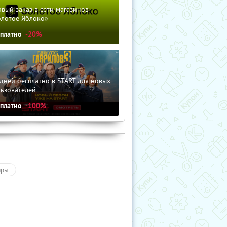
вый заказ в сети магазинов
олотое Яблоко»
сплатно
-20%
дней бесплатно в START для новых
льзователей
сплатно
-100%
ары