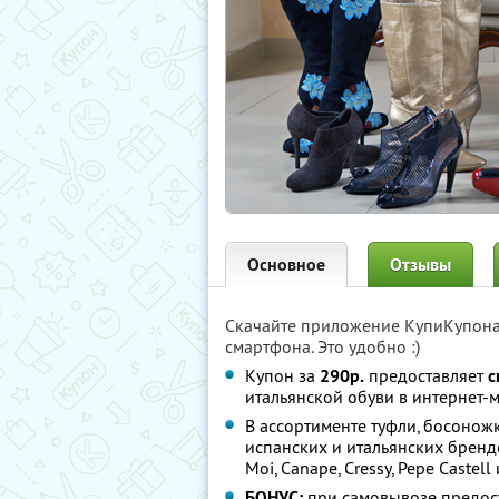
Основное
Отзывы
Скачайте приложение КупиКупон
смартфона. Это удобно :)
Купон за
290р.
предоставляет
с
итальянской обуви в интернет-
В ассортименте туфли, босоножк
испанских и итальянских брендов:
Moi, Canape, Cressy, Pepe Castell
БОНУС:
при самовывозе предост