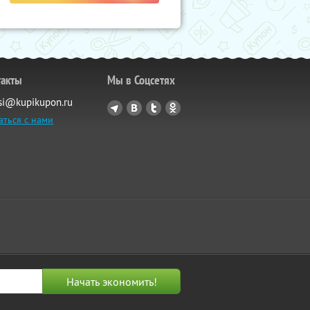
такты
Мы в Соцсетях
si@kupikupon.ru
аться с нами