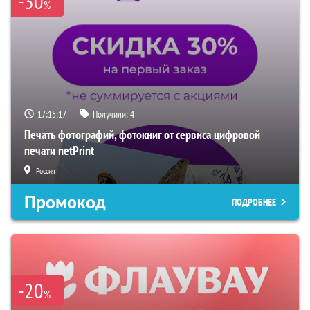
-30
%
17:15:15
Получили:
4
Печать фотографий, фотокниг от сервиса цифровой
печати netPrint
Россия
Промокод
ПОДРОБНЕЕ
-20
%