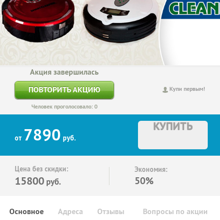
Акция завершилась
ПОВТОРИТЬ АКЦИЮ
Купи первым!
Человек проголосовало: 0
КУПИТЬ
7890
от
руб.
Цена без скидки:
Экономия:
15800
50%
руб.
Основное
Адреса
Отзывы
Вопросы по акции