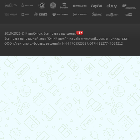
2010-2026 © КупиКупон. Все права защищены.
Все права на товарный знак "КупиКупон" и на сайт www.kupikupon.ru принадлежат
OOO «Агентство цифровых решений» ИНН 7705523387, ОГРН 1127747063212