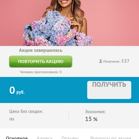
Акция завершилась
537
ПОВТОРИТЬ АКЦИЮ
Получили:
Человек проголосовало: 0
ПОЛУЧИТЬ
0
руб.
Цена без скидки:
Экономия:
∞
15
%
Основное
Адреса
Отзывы
Вопросы по акции