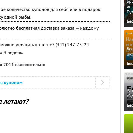
Бро
ино
ое количество купонов для себя или в подарок.
Пу
ку одной рыбы.
Бе
олютно бесплатная доставка заказа — каждому
ожно уточнить по тел. +7 (342) 247-75-24.
Бе
о 4 недель.
шк
Бе
ря 2011 включительно
ся купоном
Ра
«Э
е летают?
Бе