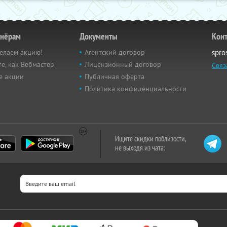
тнёрам
Документы
Кон
елаем акцию!
Агентский договор
spro
е, как Вебмастер
Лицензионный договор
Связ
е акции
Публичная оферта
Политика конфиденциальности
Ищите скидки поблизости,
не выходя из чата: