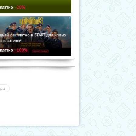
сплатно
-20%
дней бесплатно в START для новых
льзователей
сплатно
-100%
ары