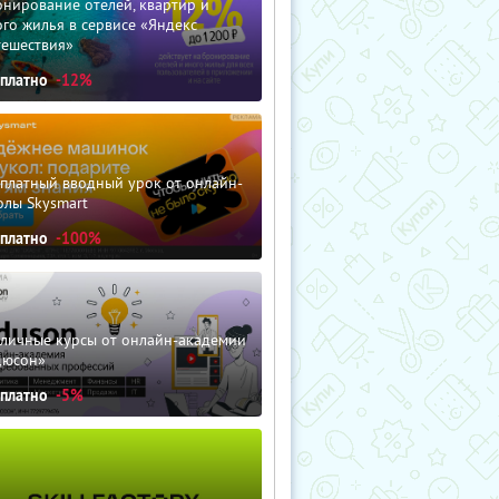
нирование отелей, квартир и
го жилья в сервисе «Яндекс
тешествия»
сплатно
-12%
сплатный вводный урок от онлайн-
олы Skysmart
сплатно
-100%
зличные курсы от онлайн-академии
дюсон»
сплатно
-5%