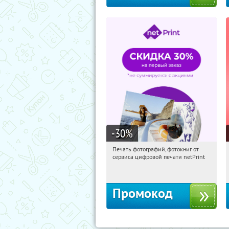
-30
%
Печать фотографий, фотокниг от
20:23:17
Получили:
4
сервиса цифровой печати netPrint
Россия
Промокод