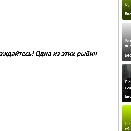
Кур
Бе
Ра
дне
аждайтесь! Одна из этих рыбин
Бе
Люб
тра
Бе
Пер
«З