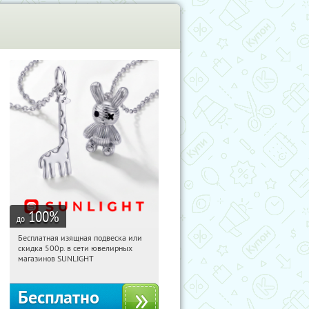
100
%
до
Бесплатная изящная подвеска или
20:23:17
Получили:
74
скидка 500р. в сети ювелирных
Россия
магазинов SUNLIGHT
Бесплатно