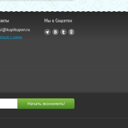
такты
Мы в Соцсетях
si@kupikupon.ru
аться с нами