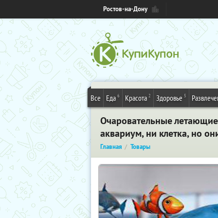
Ростов-на-Дону
6
2
5
Все
Еда
Красота
Здоровье
Развлече
Очаровательные летающие 
аквариум, ни клетка, но он
Главная
Товары