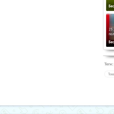
Бе
25 
по
Бе
Теги:
Тов