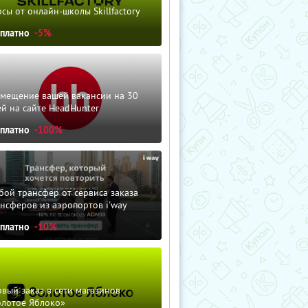
сы от онлайн-школы Skillfactory
сплатно
-5%
змещение вашей вакансии на 30
й на сайте HeadHunter
сплатно
-100%
ой трансфер от сервиса заказа
нсферов из аэропортов i'way
сплатно
-10%
вый заказ в сети магазинов
олотое Яблоко»