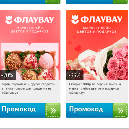
-20
%
-33
%
Торты, пирожные и другие сладости,
Скидка 1000р. на первый заказ на
20:23:17
Получили:
6
20:23:17
Получили:
18
а также товары для праздника на
маркетплейсе цветов и подарков
Россия
Россия
«Флаувау»
«Флаувау»
Промокод
Промокод