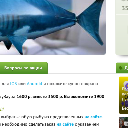
3
Вопросы по акции
Д
а для
IOS
или
Android
и покажите купон с экрана
Бро
пол
ayBay за
1600 р. вместо 3500 р. Вы экономите 1900
Пу
Бе
Ф!
о выбрать любую рыбу из представленных
на сайте.
 необходимо сделать заказ
на сайте
с указанием