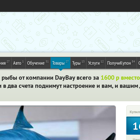
27
1
31
27
13
12
84
ния
Авто
Обучение
Товары
Туры
Услуги
ПолучиКупон
рыбы от компании DayBay всего за
1600 р вмест
и в два счета поднимут настроение и вам, и вашим
Купил
1
Цена