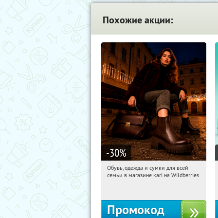
Похожие акции:
-30
%
Обувь, одежда и сумки для всей
20:23:17
Получили:
31
семьи в магазине kari на Wildberries
Россия
Промокод