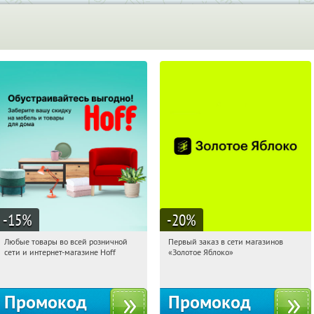
-15
%
-20
%
Любые товары во всей розничной
Первый заказ в сети магазинов
20:23:17
Получили:
83
20:23:17
Получи первым!
сети и интернет-магазине Hoff
«Золотое Яблоко»
Москва, 1-й Волоколамский проезд,
Россия
10с1
Промокод
Промокод