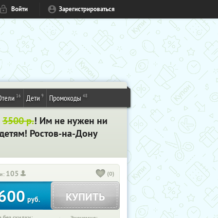
Войти
Зарегистрироваться
16
9
48
Отели
Дети
Промокоды
о
3500 р.
! Им не нужен ни
 детям! Ростов-на-Дону
105
(0)
и:
600
КУПИТЬ
руб.
 без скидки: