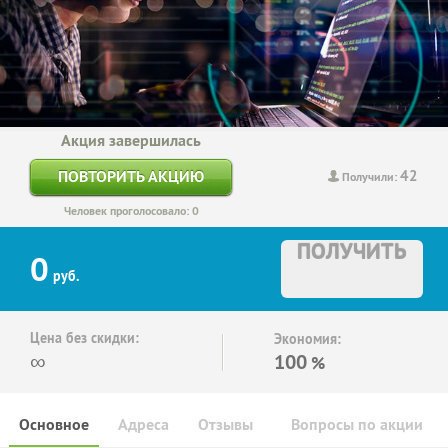
Акция завершилась
42
ПОВТОРИТЬ АКЦИЮ
Получили:
Человек проголосовало: 0
ПОЛУЧИТЬ
0
руб.
Цена без скидки:
Экономия:
∞
100
%
Основное
Адреса
Отзывы
Вопросы по акции