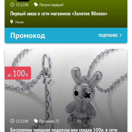
15:12:03
Получи первым!
Первый заказ в сети магазинов «Золотое Яблоко»
Россия
Промокод
ПОДРОБНЕЕ
100
%
до
15:12:03
Получили:
73
Бесплатная изящная подвеска или скидка 500р. в сети