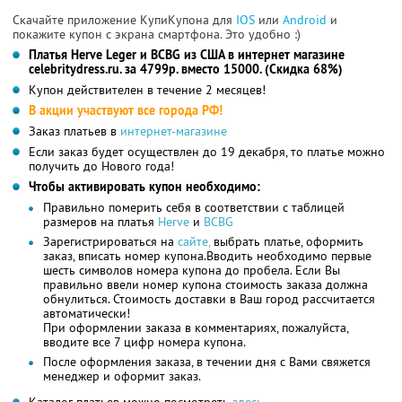
Скачайте приложение КупиКупона для
IOS
или
Android
и
покажите купон с экрана смартфона. Это удобно :)
Платья Herve Leger и BCBG из США в интернет магазине
celebritydress.ru. за 4799р. вместо 15000. (Скидка 68%)
Купон действителен в течение 2 месяцев!
В акции участвуют все города РФ!
Заказ платьев в
интернет-магазине
Если заказ будет осуществлен до 19 декабря, то платье можно
получить до Нового года!
Чтобы активировать купон необходимо:
Правильно померить себя в соответствии с таблицей
размеров на платья
Herve
и
BCBG
Зарегистрироваться на
сайте,
выбрать платье, оформить
заказ, вписать номер купона.Вводить необходимо первые
шесть символов номера купона до пробела. Если Вы
правильно ввели номер купона стоимость заказа должна
обнулиться. Стоимость доставки в Ваш город рассчитается
автоматически!
При оформлении заказа в комментариях, пожалуйста,
вводите все 7 цифр номера купона.
После оформления заказа, в течении дня с Вами свяжется
менеджер и оформит заказ.
Каталог платьев можно посмотреть
здесь