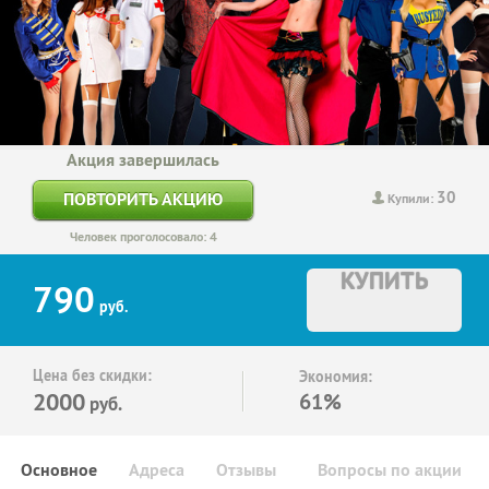
Акция завершилась
30
ПОВТОРИТЬ АКЦИЮ
Купили:
Человек проголосовало: 4
КУПИТЬ
790
руб.
Цена без скидки:
Экономия:
2000
61%
руб.
Основное
Адреса
Отзывы
Вопросы по акции