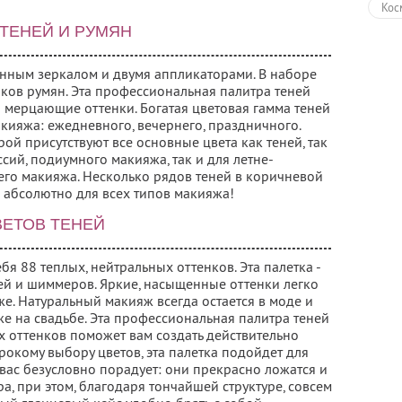
Кос
 ТЕНЕЙ И РУМЯН
енным зеркалом и двумя аппликаторами. В наборе
енков румян. Эта профессиональная палитра теней
 и мерцающие оттенки. Богатая цветовая гамма теней
кияжа: ежедневного, вечернего, праздничного.
ой присутствуют все основные цвета как теней, так
сий, подиумного макияжа, так и для летне-
его макияжа. Несколько рядов теней в коричневой
 абсолютно для всех типов макияжа!
ВЕТОВ ТЕНЕЙ
бя 88 теплых, нейтральных оттенков. Эта палетка -
ей и шиммеров. Яркие, насыщенные оттенки легко
же. Натуральный макияж всегда остается в моде и
аже на свадьбе. Эта профессиональная палитра теней
ых оттенков поможет вам создать действительно
окому выбору цветов, эта палетка подойдет для
 вас безусловно порадует: они прекрасно ложатся и
а, при этом, благодаря тончайшей структуре, совсем