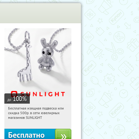
100
%
до
Бесплатная изящная подвеска или
10:49:02
Получили:
73
скидка 500р. в сети ювелирных
Россия
магазинов SUNLIGHT
Бесплатно