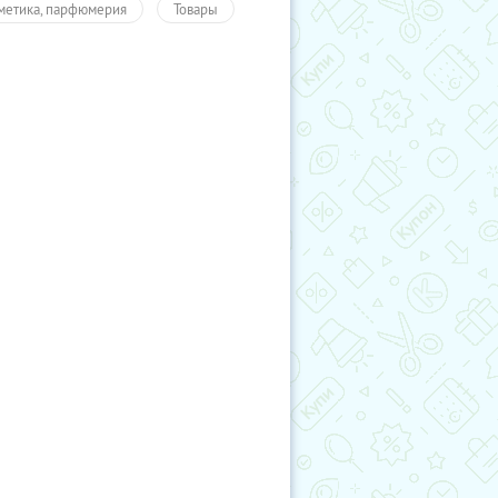
метика, парфюмерия
Товары