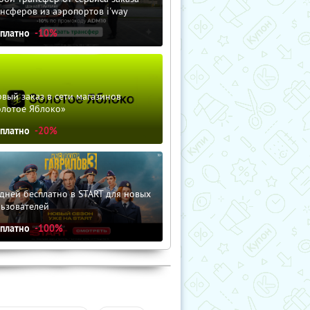
нсферов из аэропортов i'way
сплатно
-10%
вый заказ в сети магазинов
олотое Яблоко»
сплатно
-20%
дней бесплатно в START для новых
льзователей
сплатно
-100%