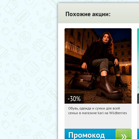
Похожие акции:
-30
%
Обувь, одежда и сумки для всей
10:49:02
Получили:
1
семьи в магазине kari на Wildberries
Россия
Промокод