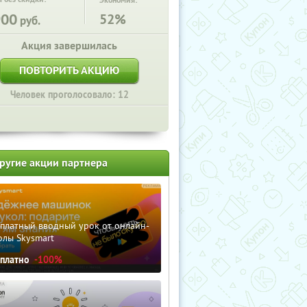
Экономия:
900
52%
руб.
Акция завершилась
ПОВТОРИТЬ АКЦИЮ
Человек проголосовало: 12
ругие акции партнера
сплатный вводный урок от онлайн-
олы Skysmart
сплатно
-100%