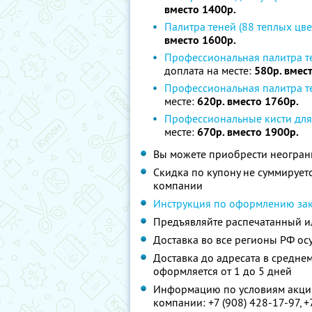
вместо 1400р.
Палитра теней (88 теплых цве
вместо 1600р.
Профессиональная палитра те
доплата на месте:
580р. вмес
Профессиональная палитра те
месте:
620р. вместо 1760р.
Профессиональные кисти для
месте:
670р. вместо 1900р.
Вы можете приобрести неограни
Скидка по купону не суммируе
компании
Инструкция по оформлению за
Предъявляйте распечатанный и
Доставка во все регионы РФ ос
Доставка до адресата в среднем 
оформляется от 1 до 5 дней
Информацию по условиям акции
компании:
+7 (908) 428-17-97, 