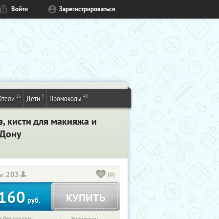
Войти
Зарегистрироваться
16
9
48
Отели
Дети
Промокоды
, кисти для макияжа и
-Дону
203
(0)
и:
160
КУПИТЬ
руб.
 без скидки: