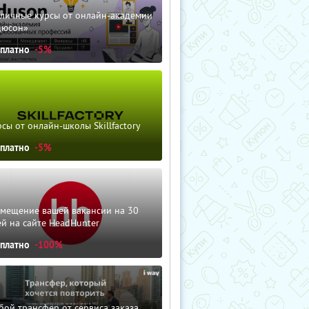
зличные курсы от онлайн-академии
дюсон»
сплатно
-5%
сы от онлайн-школы Skillfactory
сплатно
-5%
змещение вашей вакансии на 30
й на сайте HeadHunter
сплатно
-100%
ой трансфер от сервиса заказа