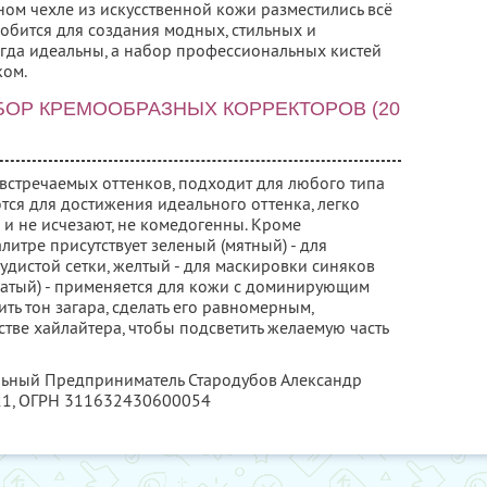
ом чехле из искусственной кожи разместились всё
добится для создания модных, стильных и
егда идеальны, а набор профессиональных кистей
ком.
ОР КРЕМООБРАЗНЫХ КОРРЕКТОРОВ (20
 встречаемых оттенков, подходит для любого типа
тся для достижения идеального оттенка, легко
я и не исчезают, не комедогенны. Кроме
литре присутствует зеленый (мятный) - для
дистой сетки, желтый - для маскировки синяков
ватый) - применяется для кожи с доминирующим
ть тон загара, сделать его равномерным,
стве хайлайтера, чтобы подсветить желаемую часть
льный Предприниматель Стародубов Александр
21
, ОГРН 311632430600054