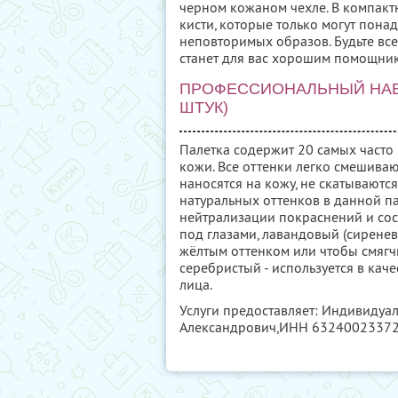
черном кожаном чехле. В компактн
кисти, которые только могут пона
неповторимых образов. Будьте вс
станет для вас хорошим помощни
ПРОФЕССИОНАЛЬНЫЙ НАБ
ШТУК)
Палетка содержит 20 самых часто
кожи. Все оттенки легко смешиваю
наносятся на кожу, не скатываютс
натуральных оттенков в данной па
нейтрализации покраснений и сосу
под глазами, лавандовый (сирене
жёлтым оттенком или чтобы смягчи
серебристый - используется в каче
лица.
Услуги предоставляет: Индивидуа
Александрович,
ИНН 6324002337