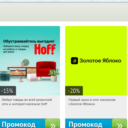
-15
%
-20
%
Любые товары во всей розничной
Первый заказ в сети магазинов
10:49:02
Получили:
83
10:49:02
Получи первым!
сети и интернет-магазине Hoff
«Золотое Яблоко»
Москва, 1-й Волоколамский проезд,
Россия
10с1
Промокод
Промокод