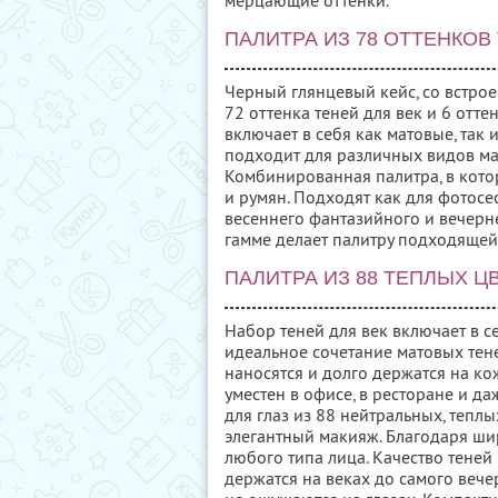
мерцающие оттенки.
ПАЛИТРА ИЗ 78 ОТТЕНКОВ
Черный глянцевый кейс, со встро
72 оттенка теней для век и 6 отт
включает в себя как матовые, так
подходит для различных видов ма
Комбинированная палитра, в котор
и румян. Подходят как для фотосес
весеннего фантазийного и вечерн
гамме делает палитру подходящей
ПАЛИТРА ИЗ 88 ТЕПЛЫХ Ц
Набор теней для век включает в се
идеальное сочетание матовых тен
наносятся и долго держатся на ко
уместен в офисе, в ресторане и д
для глаз из 88 нейтральных, тепл
элегантный макияж. Благодаря шир
любого типа лица. Качество теней
держатся на веках до самого вечер