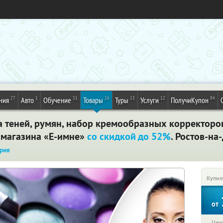
27
1
31
26
13
12
84
ния
Авто
Обучение
Товары
Туры
Услуги
ПолучиКупон
 теней, румян, набор кремообразных корректоров
т-магазина «Е-имне»
со скидкой до 52%
. Ростов-на
рия
Купил
от
Цена