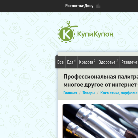
Ростов-на-Дону
6
2
5
Все
Еда
Красота
Здоровье
Развлече
Профессиональная палитра
многое другое от интерне
Главная
Товары
Косметика, парфюме