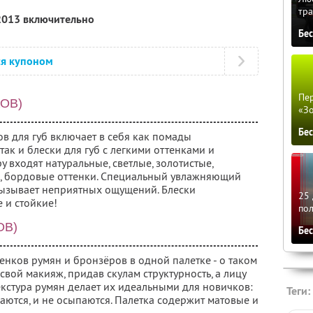
тра
 2013 включительно
Бе
ся купоном
Пер
КОВ)
«З
Бе
в для губ включает в себя как помады
так и блески для губ с легкими оттенками и
 входят натуральные, светлые, золотистые,
е, бордовые оттенки. Специальный увлажняющий
 вызывает неприятных ощущений. Блески
25 
 и стойкие!
по
ОВ)
Бе
нков румян и бронзёров в одной палетке - о таком
свой макияж, придав скулам структурность, а лицу
екстура румян делает их идеальными для новичков:
Теги:
аются, и не осыпаются. Палетка содержит матовые и