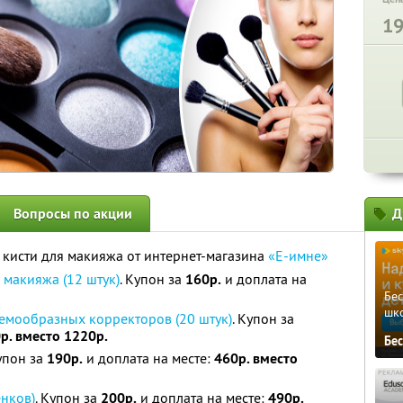
1
Вопросы по акции
Д
кисти для макияжа от интернет-магазина
«Е-имне»
макияжа (12 штук)
. Купон за
160р.
и доплата на
Бе
шк
мообразных корректоров (20 штук)
. Купон за
р. вместо 1220р.
Бе
Купон за
190р.
и доплата на месте:
460р. вместо
енков)
. Купон за
200р.
и доплата на месте:
490р.