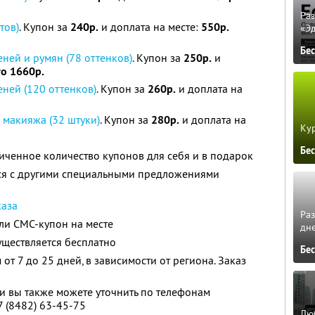
Ра
тов)
. Купон за
240р.
и доплата на месте:
550р.
«Э
Бе
ней и румян (78 оттенков)
. Купон за
250р.
и
то 1660р.
ней (120 оттенков)
. Купон за
260р.
и доплата на
 макияжа (32 штуки)
. Купон за
280р.
и доплата на
Кур
Бе
ченное количество купонов для себя и в подарок
тся с другими специальными предложениями
каза
Ра
ли СМС-купон на месте
дне
уществляется бесплатно
Бе
от 7 до 25 дней, в зависимости от региона. Заказ
 вы также можете уточнить по телефонам
+7 (8482) 63-45-75
Люб