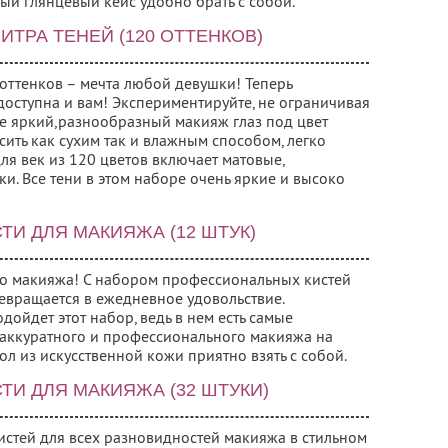
ый глянцевый кейс удобно брать с собой.
ТРА ТЕНЕЙ (120 ОТТЕНКОВ)
оттенков – мечта любой девушки! Теперь
доступна и вам! Экспериментируйте, не ограничивая
те яркий,разнообразный макияж глаз под цвет
ить как сухим так и влажным способом, легко
ля век из 120 цветов включает матовые,
и. Все тени в этом наборе очень яркие и высоко
И ДЛЯ МАКИЯЖА (12 ШТУК)
го макияжа! С набором профессиональных кистей
вращается в ежедневное удовольствие.
ойдет этот набор, ведь в нем есть самые
аккуратного и профессионального макияжа на
л из искусственной кожи приятно взять с собой.
И ДЛЯ МАКИЯЖА (32 ШТУКИ)
стей для всех разновидностей макияжа в стильном