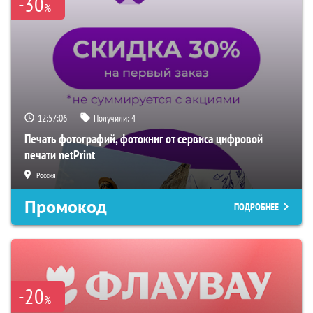
-30
%
12:57:05
Получили:
4
Печать фотографий, фотокниг от сервиса цифровой
печати netPrint
Россия
Промокод
ПОДРОБНЕЕ
-20
%