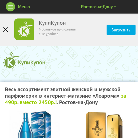
Меню
Ростов-на-Дону
КупиКупон
Мобильное приложение
Загрузить
ещё удобнее
Весь ассортимент элитной женской и мужской
парфюмерии в интернет-магазине «Леарома»
за
490р. вместо 2450р.!
. Ростов-на-Дону