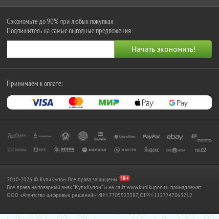
Сэкономьте до 90% при любых покупках
Подпишитесь на самые выгодные предложения
Принимаем к оплате:
2010-2026 © КупиКупон. Все права защищены.
Все права на товарный знак "КупиКупон" и на сайт www.kupikupon.ru принадлежат
OOO «Агентство цифровых решений» ИНН 7705523387, ОГРН 1127747063212