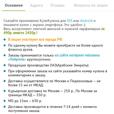
Основное
Адреса
Отзывы
Вопросы по акции
Скачайте приложение КупиКупона для
IOS
или
Android
и
покажите купон с экрана смартфона. Это удобно :)
Весь ассортимент элитной женской и мужской парфюмерии
за
490р. вместо 2450р.!
В акции участвуют все города РФ
По одному купону Вы можете приобрести не более одного
флакона духов.
Заказы принимаются только
на сайте интернет-магазина
«ЛеАрома»
круглосуточно.
Продукция производства ОАЭ(Арабские Эмираты)
При оформлении заказа на сайте указывайте номер купона в
комментариях к заказу.
Доставка осуществляется по Москве и Подмосковью — не
более 15 км от МКАД.
Курьерская доставка по Москве — 250 р., По Москве за
границы МКАД — 350 р.
МО до 15км — 630 р.
Доставка производится в течение 7-14 дней с момента
поступления заказа.