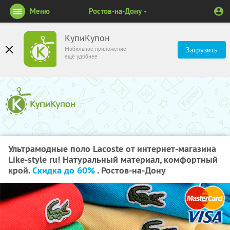
Меню
Ростов-на-Дону
КупиКупон
Мобильное приложение
Загрузить
ещё удобнее
Ультрамодные поло Lacoste от интернет-магазина
Like-style ru! Натуральный материал, комфортный
крой.
Скидка до 60%
. Ростов-на-Дону