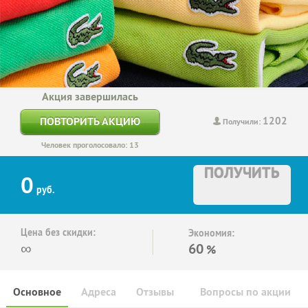
Акция завершилась
1202
ПОВТОРИТЬ АКЦИЮ
Получили:
Человек проголосовало: 13
ПОЛУЧИТЬ
0
руб.
Цена без скидки:
Экономия:
∞
60
%
Основное
Адреса
Отзывы
Вопросы по акции