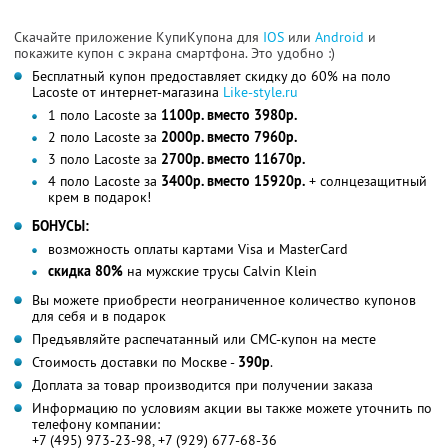
Скачайте приложение КупиКупона для
IOS
или
Android
и
покажите купон с экрана смартфона. Это удобно :)
Бесплатный купон предоставляет скидку до 60% на поло
Lacoste от интернет-магазина
Like-style.ru
1 поло Lacoste за
1100р. вместо 3980р.
2 поло Lacoste за
2000р. вместо 7960р.
3 поло Lacoste за
2700р. вместо 11670р.
4 поло Lacoste за
3400р. вместо 15920р.
+ солнцезащитный
крем в подарок!
БОНУСЫ:
возможность оплаты картами Visa и MasterCard
скидка 80%
на мужские трусы Calvin Klein
Вы можете приобрести неограниченное количество купонов
для себя и в подарок
Предъявляйте распечатанный или СМС-купон на месте
Стоимость доставки по Москве -
390р
.
Доплата за товар производится при получении заказа
Информацию по условиям акции вы также можете уточнить по
телефону компании:
+7 (495) 973-23-98, +7 (929) 677-68-36