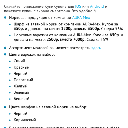
Скачайте приложение КупиКупона для
IOS
или
Android
и
покажите купон с экрана смартфона. Это удобно :)
Норковая продукция от компании
АURA-Мех
Шарф из вязаной норки от компании АURA-Мех. Купон за
350р.
и доплата на месте:
1200р. вместо 3500р.
Скидка 56%
Норковые варежки от компании АURA-Мех. Купон за
650р.
и
доплата на месте:
2500р. вместо 7000р.
Скидка 55%
Ассортимент моделей вы можете посмотреть
здесь
Цвета варежек на выбор:
Синий
Красный
Черный
Полосатый
Желтый
Зеленый
Бежевый
Цвета шарфов из вязаной норки на выбор:
Черный
Коричневый
Вы можете заказать несколько моделей или цветов и выбрать