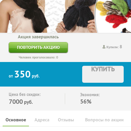
Акция завершилась
8
ПОВТОРИТЬ АКЦИЮ
Купили:
Человек проголосовало: 0
КУПИТЬ
350
от
руб.
Цена без скидки:
Экономия:
7000
56%
руб.
Основное
Адреса
Отзывы
Вопросы по акции