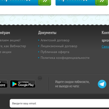
тнёрам
Документы
Кон
елаем акцию!
Агентский договор
spro
е, как Вебмастер
Лицензионный договор
Связ
е акции
Публичная оферта
Политика конфиденциальности
Ищите скидки поблизости,
не выходя из чата: