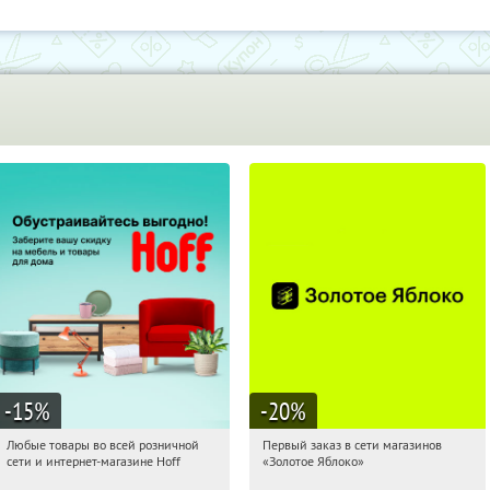
-15
%
-20
%
Любые товары во всей розничной
Первый заказ в сети магазинов
00:09:22
Получили:
83
00:09:22
Получи первым!
сети и интернет-магазине Hoff
«Золотое Яблоко»
Москва, 1-й Волоколамский проезд,
Россия