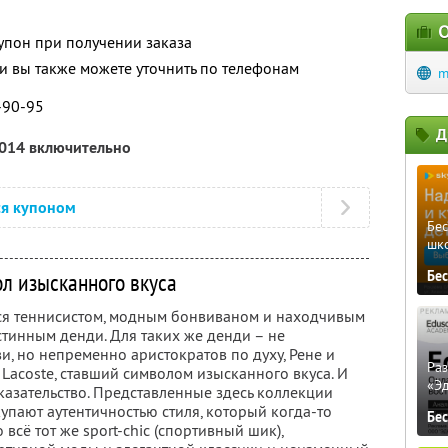
О
упон при получении заказа
 вы также можете уточнить по телефонам
m
4-90-95
Д
2014 включительно
ся купоном
Бе
шк
л изысканного вкуса
Бе
ся теннисистом, модным бонвиваном и находчивым
стинным денди. Для таких же денди – не
и, но непременно аристократов по духу, Рене и
Ра
Lacoste, ставший символом изысканного вкуса. И
«Э
казательство. Представленные здесь коллекции
упают аутентичностью стиля, который когда-то
Бе
 всё тот же sport-chic (спортивный шик),