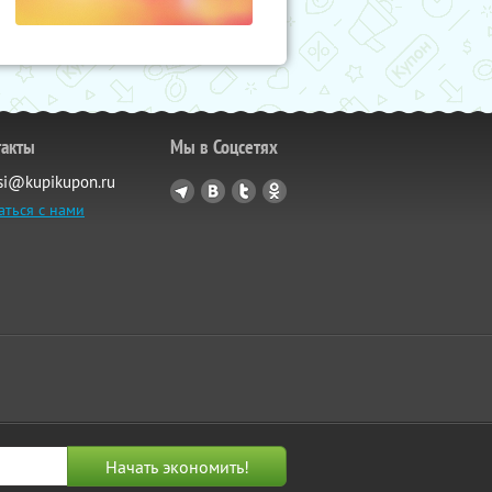
такты
Мы в Соцсетях
si@kupikupon.ru
аться с нами