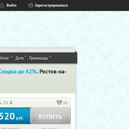
Войти
Зарегистрироваться
16
9
48
Отели
Дети
Промокоды
Скидка до 62%
. Ростов-на-
21
(0)
и:
520
КУПИТЬ
руб.
 без скидки: