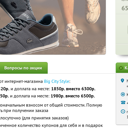
6
Вопросы по акции
К
от интернет-магазина
Big City Style
:
520р.
и доплата на месте:
1850р. вместо 6300р.
50р.
и доплата на месте:
1980р. вместо 6500р.
воначальным взносом от общей стоимости. Полную
ь при получении заказа
лосуточно (для принятия заказов)
ченное количество купонов для себя и в подарок