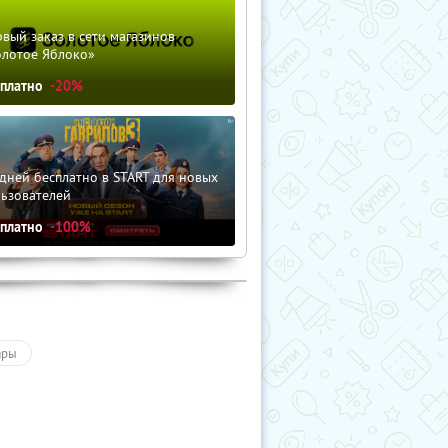
вый заказ в сети магазинов
олотое Яблоко»
сплатно
-20%
дней бесплатно в START для новых
льзователей
сплатно
-100%
ары