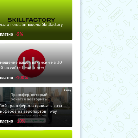
сы от онлайн-школы Skillfactory
сплатно
-5%
змещение вашей вакансии на 30
й на сайте HeadHunter
сплатно
-100%
ой трансфер от сервиса заказа
нсферов из аэропортов i'way
сплатно
-10%