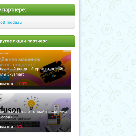
 партнере:
oltimoda.ru
ругие акции партнера
сплатный вводный урок от онлайн-
олы Skysmart
сплатно
-100%
зличные курсы от онлайн-академии
дюсон»
сплатно
-5%