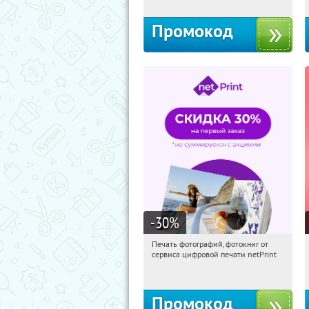
Промокод
-30
%
Печать фотографий, фотокниг от
00:09:22
Получили:
4
сервиса цифровой печати netPrint
Россия
Промокод