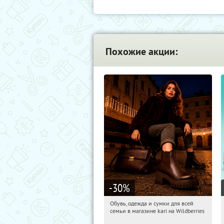
Похожие акции:
-30
%
Обувь, одежда и сумки для всей
00:09:22
Получили:
30
семьи в магазине kari на Wildberries
Россия