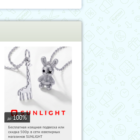
100
%
до
Бесплатная изящная подвеска или
00:09:22
Получили:
73
скидка 500р. в сети ювелирных
Россия
магазинов SUNLIGHT