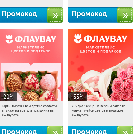
10с1
Промокод
Промокод
-20
%
-33
%
Торты, пирожные и другие сладости,
Скидка 1000р. на первый заказ на
00:09:22
Получили:
6
00:09:22
Получили:
18
а также товары для праздника на
маркетплейсе цветов и подарков
Россия
Россия
«Флаувау»
«Флаувау»
Промокод
Промокод