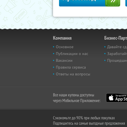
Компания
Бизнес-Пар
Основное
Давайте сд
Публикации о нас
Заработайт
Вакансии
Прошедши
Правила сервиса
Ответы на вопросы
Все наши купоны доступны
через Мобильное Приложение:
Сэкономьте до 90% при любых покупках
Подпишитесь на самые выгодные предложения