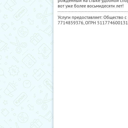
рожденный на стыке удобной спо
вот уже более восьмидесяти лет!
Услуги предоставляет: Общество 
7714859376
, ОГРН 51177460013