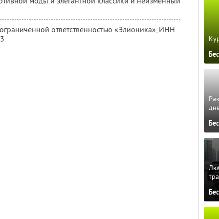
ртивной моды и элегантной классики и неизменный
с ограниченной ответственностью «Элионика»,
ИНН
13
Кур
Бе
Ра
дне
Бе
Люб
тра
Бе