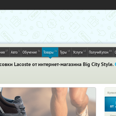
27
1
31
26
13
12
84
ния
Авто
Обучение
Товары
Туры
Услуги
ПолучиКупон
вки Lacoste от интернет-магазина Big City Style.
Купил
от
Цена