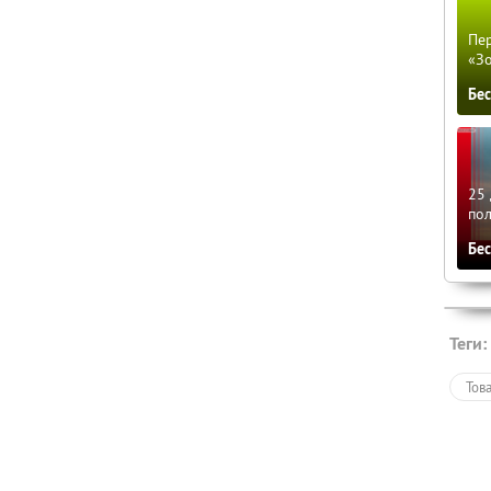
Пер
«З
Бе
25 
по
Бе
Теги:
Тов