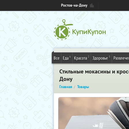
Ростов-на-Дону
6
2
5
Все
Еда
Красота
Здоровье
Развлече
Стильные мокасины и кроссо
Дону
Главная
Товары