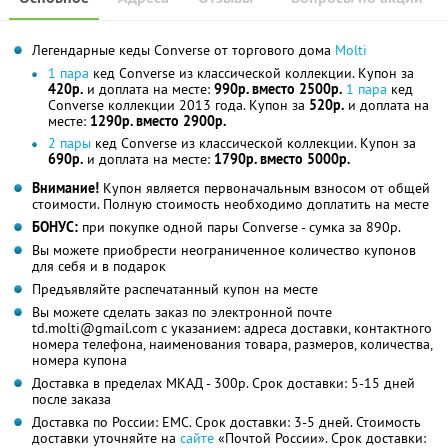
Легендарные кеды Converse от торгового дома
Molti
1 пара
кед Converse из классической коллекции. Купон за
420р.
и доплата на месте:
990р. вместо 2500р.
1 пара
кед
Converse коллекции 2013 года. Купон за
520р.
и доплата на
месте:
1290р. вместо 2900р.
2 пары
кед Converse из классической коллекции. Купон за
690р.
и доплата на месте:
1790р. вместо 5000р.
Внимание!
Купон является первоначальным взносом от общей
стоимости. Полную стоимость необходимо доплатить на месте
БОНУС:
при покупке одной пары Converse - сумка за 890р.
Вы можете приобрести неограниченное количество купонов
для себя и в подарок
Предъявляйте распечатанный купон на месте
Вы можете сделать заказ по электронной почте
td.molti@gmail.com с указанием: адреса доставки, контактного
номера телефона, наименования товара, размеров, количества,
номера купона
Доставка в пределах МКАД - 300р. Срок доставки: 5-15 дней
после заказа
Доставка по России: ЕМС. Срок доставки: 3-5 дней. Стоимость
доставки уточняйте на
сайте
«Почтой России». Срок доставки: