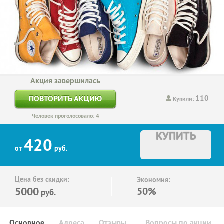
Акция завершилась
110
ПОВТОРИТЬ АКЦИЮ
Купили:
Человек проголосовало: 4
КУПИТЬ
420
от
руб.
Цена без скидки:
Экономия:
5000
50%
руб.
Основное
Адреса
Отзывы
Вопросы по акции